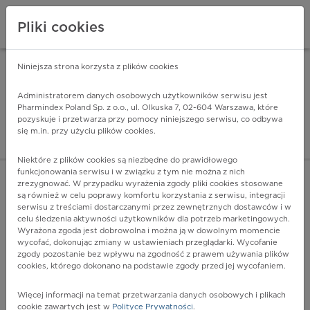
Pliki cookies
Niniejsza strona korzysta z plików cookies
Pharmindex Mobile
INSTALUJ
ZA DARMO - w Google Play
Administratorem danych osobowych użytkowników serwisu jest
Pharmindex Poland Sp. z o.o., ul. Olkuska 7, 02-604 Warszawa, które
pozyskuje i przetwarza przy pomocy niniejszego serwisu, co odbywa
Pharmindex - lider wi
się m.in. przy użyciu plików cookies.
ZALOGUJ SIĘ
ZAREJESTRUJ SIĘ
Niektóre z plików cookies są niezbędne do prawidłowego
funkcjonowania serwisu i w związku z tym nie można z nich
zrezygnować. W przypadku wyrażenia zgody pliki cookies stosowane
są również w celu poprawy komfortu korzystania z serwisu, integracji
serwisu z treściami dostarczanymi przez zewnętrznych dostawców i w
celu śledzenia aktywności użytkowników dla potrzeb marketingowych.
POKAŻ FILTRY
Wyrażona zgoda jest dobrowolna i można ją w dowolnym momencie
wycofać, dokonując zmiany w ustawieniach przeglądarki. Wycofanie
zgody pozostanie bez wpływu na zgodność z prawem używania plików
Pharmindex
cookies, którego dokonano na podstawie zgody przed jej wycofaniem.
lider wiedzy o lekach
Więcej informacji na temat przetwarzania danych osobowych i plikach
cookie zawartych jest w
Polityce Prywatności
.