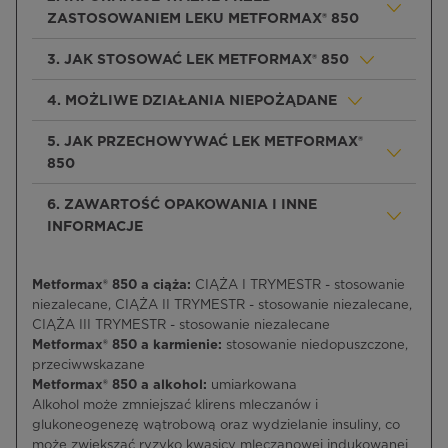
ZASTOSOWANIEM LEKU METFORMAX® 850
3. JAK STOSOWAĆ LEK METFORMAX® 850
4. MOŻLIWE DZIAŁANIA NIEPOŻĄDANE
5. JAK PRZECHOWYWAĆ LEK METFORMAX®
850
6. ZAWARTOŚĆ OPAKOWANIA I INNE
INFORMACJE
Metformax® 850 a ciąża:
CIĄŻA I TRYMESTR - stosowanie
niezalecane, CIĄŻA II TRYMESTR - stosowanie niezalecane,
CIĄŻA III TRYMESTR - stosowanie niezalecane
Metformax® 850 a karmienie:
stosowanie niedopuszczone,
przeciwwskazane
Metformax® 850 a alkohol:
umiarkowana
Alkohol może zmniejszać klirens mleczanów i
glukoneogenezę wątrobową oraz wydzielanie insuliny, co
może zwiększać ryzyko kwasicy mleczanowej indukowanej