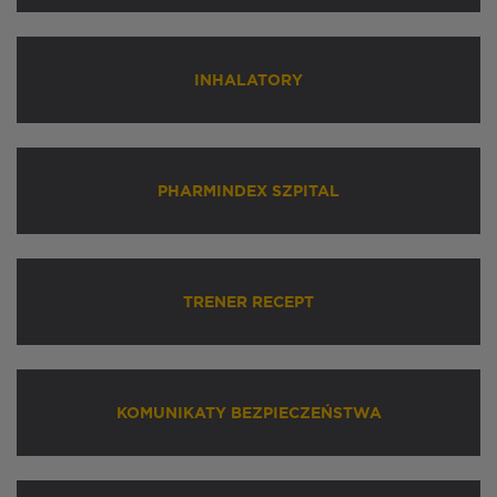
INHALATORY
PHARMINDEX SZPITAL
TRENER RECEPT
KOMUNIKATY BEZPIECZEŃSTWA