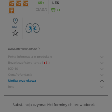
65+
LEK
CIĄŻA
KML
Baza interakcji online
Pełna informacja o produkcie
Bezpieczeństwo terapii
( ! )
ICD-10
Ceny/refundacja
Ulotka przylekowa
Inne
Substancja czynna: Metforminy chlorowodorek