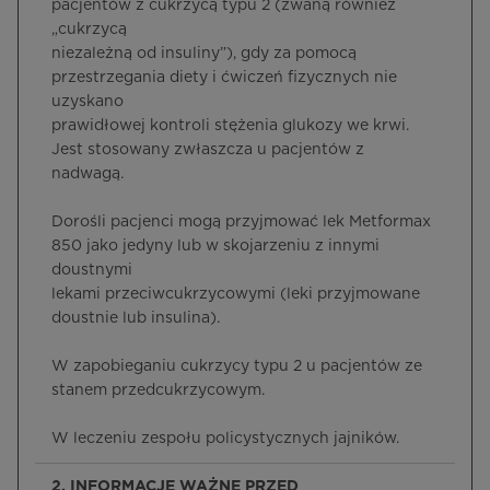
pacjentów z cukrzycą typu 2 (zwaną również
„cukrzycą
niezależną od insuliny”), gdy za pomocą
przestrzegania diety i ćwiczeń fizycznych nie
uzyskano
prawidłowej kontroli stężenia glukozy we krwi.
Jest stosowany zwłaszcza u pacjentów z
nadwagą.
Dorośli pacjenci mogą przyjmować lek Metformax
850 jako jedyny lub w skojarzeniu z innymi
doustnymi
lekami przeciwcukrzycowymi (leki przyjmowane
doustnie lub insulina).
W zapobieganiu cukrzycy typu 2 u pacjentów ze
stanem przedcukrzycowym.
W leczeniu zespołu policystycznych jajników.
2. INFORMACJE WAŻNE PRZED