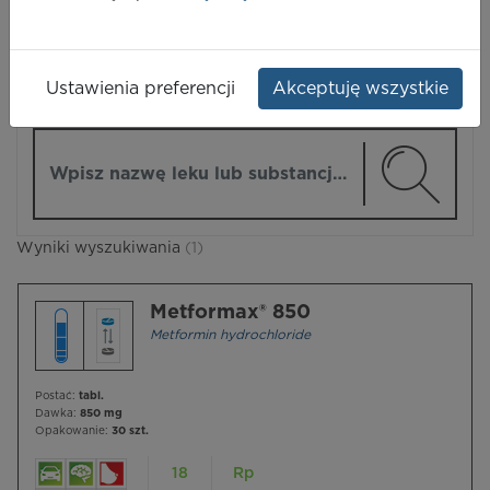
LEKI
Ustawienia preferencji
Akceptuję wszystkie
ZMIEŃ MODUŁ
Wpisz nazwę lub substancję czynną
Wyniki wyszukiwania
(1)
Metformax® 850
Metformin hydrochloride
Postać:
tabl.
Dawka:
850 mg
Opakowanie:
30 szt.
18
Rp