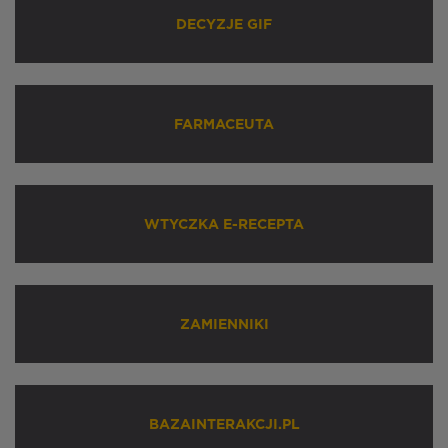
DECYZJE GIF
FARMACEUTA
WTYCZKA E-RECEPTA
ZAMIENNIKI
BAZAINTERAKCJI.PL