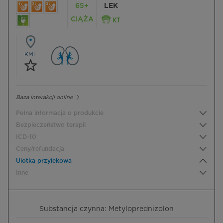
65+
LEK
CIĄŻA
KML
Baza interakcji online
Pełna informacja o produkcie
Bezpieczeństwo terapii
ICD-10
Ceny/refundacja
Ulotka przylekowa
Inne
Substancja czynna: Metyloprednizolon