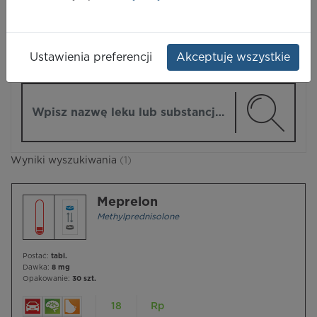
LEKI
Ustawienia preferencji
Akceptuję wszystkie
ZMIEŃ MODUŁ
Wpisz nazwę lub substancję czynną
Wyniki wyszukiwania
(1)
Meprelon
Methylprednisolone
Postać:
tabl.
Dawka:
8 mg
Opakowanie:
30 szt.
18
Rp