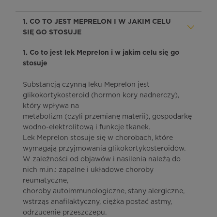
1. CO TO JEST MEPRELON I W JAKIM CELU
SIĘ GO STOSUJE
1. Co to jest lek Meprelon i w jakim celu się go
stosuje
Substancją czynną leku Meprelon jest
glikokortykosteroid (hormon kory nadnerczy),
który wpływa na
metabolizm (czyli przemianę materii), gospodarkę
wodno-elektrolitową i funkcje tkanek.
Lek Meprelon stosuje się w chorobach, które
wymagają przyjmowania glikokortykosteroidów.
W zależności od objawów i nasilenia należą do
nich m.in.: zapalne i układowe choroby
reumatyczne,
choroby autoimmunologiczne, stany alergiczne,
wstrząs anafilaktyczny, ciężka postać astmy,
odrzucenie przeszczepu.