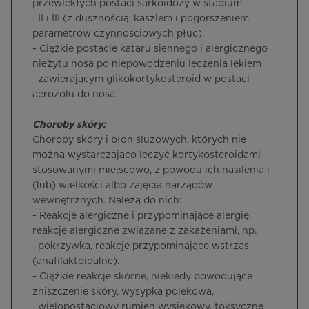
przewlekłych postaci sarkoidozy w stadium
II i III (z dusznością, kaszlem i pogorszeniem
parametrów czynnościowych płuc).
- Ciężkie postacie kataru siennego i alergicznego
nieżytu nosa po niepowodzeniu leczenia lekiem
zawierającym glikokortykosteroid w postaci
aerozolu do nosa.
Choroby skóry:
Choroby skóry i błon śluzowych, których nie
można wystarczająco leczyć kortykosteroidami
stosowanymi miejscowo, z powodu ich nasilenia i
(lub) wielkości albo zajęcia narządów
wewnętrznych. Należą do nich:
- Reakcje alergiczne i przypominające alergię,
reakcje alergiczne związane z zakażeniami, np.
pokrzywka, reakcje przypominające wstrząs
(anafilaktoidalne).
- Ciężkie reakcje skórne, niekiedy powodujące
zniszczenie skóry, wysypka polekowa,
wielopostaciowy rumień wysiękowy, toksyczne