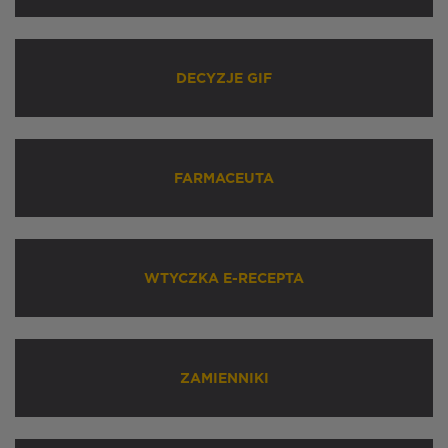
DECYZJE GIF
FARMACEUTA
WTYCZKA E-RECEPTA
ZAMIENNIKI