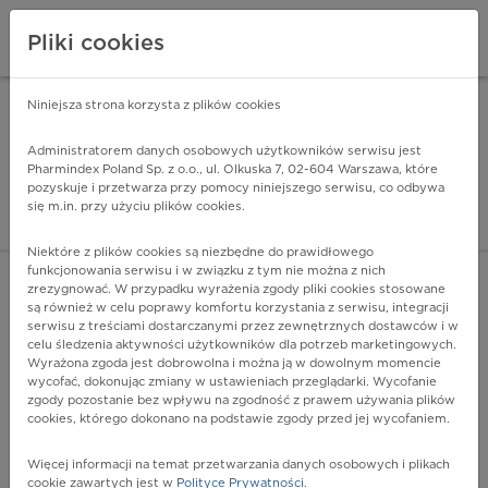
Pliki cookies
Niniejsza strona korzysta z plików cookies
Pharmindex Mobile
INSTALUJ
ZA DARMO - w Google Play
Administratorem danych osobowych użytkowników serwisu jest
Pharmindex Poland Sp. z o.o., ul. Olkuska 7, 02-604 Warszawa, które
pozyskuje i przetwarza przy pomocy niniejszego serwisu, co odbywa
Pharmindex - lider wi
się m.in. przy użyciu plików cookies.
ZALOGUJ SIĘ
ZAREJESTRUJ SIĘ
Niektóre z plików cookies są niezbędne do prawidłowego
funkcjonowania serwisu i w związku z tym nie można z nich
zrezygnować. W przypadku wyrażenia zgody pliki cookies stosowane
są również w celu poprawy komfortu korzystania z serwisu, integracji
serwisu z treściami dostarczanymi przez zewnętrznych dostawców i w
celu śledzenia aktywności użytkowników dla potrzeb marketingowych.
POKAŻ FILTRY
Wyrażona zgoda jest dobrowolna i można ją w dowolnym momencie
wycofać, dokonując zmiany w ustawieniach przeglądarki. Wycofanie
zgody pozostanie bez wpływu na zgodność z prawem używania plików
Pharmindex
cookies, którego dokonano na podstawie zgody przed jej wycofaniem.
lider wiedzy o lekach
Więcej informacji na temat przetwarzania danych osobowych i plikach
cookie zawartych jest w
Polityce Prywatności
.