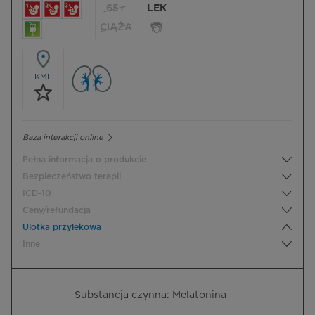
65+
LEK
CIĄŻA
KML
Baza interakcji online
Pełna informacja o produkcie
Bezpieczeństwo terapii
ICD-10
Ceny/refundacja
Ulotka przylekowa
Inne
Substancja czynna: Melatonina