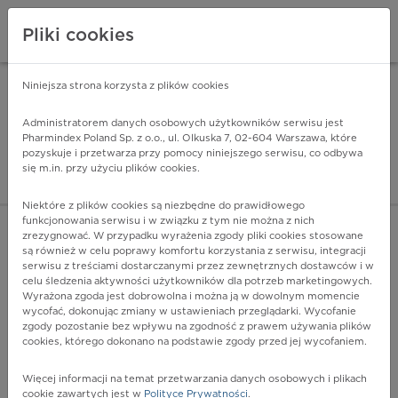
Pliki cookies
Niniejsza strona korzysta z plików cookies
Pharmindex Mobile
INSTALUJ
ZA DARMO - w Google Play
Administratorem danych osobowych użytkowników serwisu jest
Pharmindex Poland Sp. z o.o., ul. Olkuska 7, 02-604 Warszawa, które
pozyskuje i przetwarza przy pomocy niniejszego serwisu, co odbywa
Pharmindex - lider wi
się m.in. przy użyciu plików cookies.
ZALOGUJ SIĘ
ZAREJESTRUJ SIĘ
Niektóre z plików cookies są niezbędne do prawidłowego
funkcjonowania serwisu i w związku z tym nie można z nich
zrezygnować. W przypadku wyrażenia zgody pliki cookies stosowane
są również w celu poprawy komfortu korzystania z serwisu, integracji
serwisu z treściami dostarczanymi przez zewnętrznych dostawców i w
celu śledzenia aktywności użytkowników dla potrzeb marketingowych.
POKAŻ FILTRY
Wyrażona zgoda jest dobrowolna i można ją w dowolnym momencie
wycofać, dokonując zmiany w ustawieniach przeglądarki. Wycofanie
zgody pozostanie bez wpływu na zgodność z prawem używania plików
Pharmindex
cookies, którego dokonano na podstawie zgody przed jej wycofaniem.
lider wiedzy o lekach
Więcej informacji na temat przetwarzania danych osobowych i plikach
cookie zawartych jest w
Polityce Prywatności
.