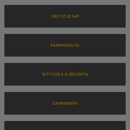
DECYZJE GIF
FARMACEUTA
WTYCZKA E-RECEPTA
ZAMIENNIKI