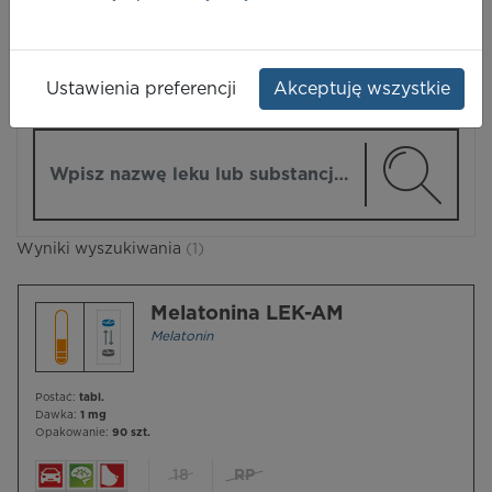
LEKI
Ustawienia preferencji
Akceptuję wszystkie
ZMIEŃ MODUŁ
Wpisz nazwę lub substancję czynną
Wyniki wyszukiwania
(1)
Melatonina LEK-AM
Melatonin
Postać:
tabl.
Dawka:
1 mg
Opakowanie:
90 szt.
18
RP