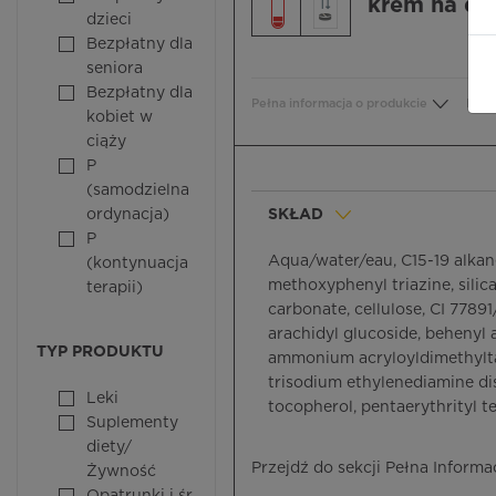
krem na dz
dzieci
Bezpłatny dla
seniora
Bezpłatny dla
Pełna informacja o produkcie
Bezp
kobiet w
ciąży
P
(samodzielna
ordynacja)
SKŁAD
P
Aqua/water/eau, C15-19 alkane
(kontynuacja
methoxyphenyl triazine, silic
terapii)
carbonate, cellulose, CI 77891
arachidyl glucoside, behenyl 
TYP PRODUKTU
ammonium acryloyldimethyltaur
trisodium ethylenediamine dis
Leki
tocopherol, pentaerythrityl 
Suplementy
diety/
Przejdź do sekcji Pełna Informa
Żywność