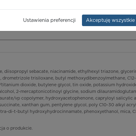
ień SPF30
Opakowanie:
40 ml
Ustawienia preferencji
Akceptuję wszystkie
ieczeństwo terapii
ICD-10
Ceny/refundacja
Ulotka przylekowa
, diisopropyl sebacate, niacinamide, ethylhexyl triazone, glycer
a, drometrizole trisiloxane, butyl methoxydibenzoylmethane, C12-1
/titanium dioxide, butylene glycol, tin oxide, potassium hydroxid
alcohol, 2-mercaptonicotinoyl glycine, sodium dilauramidoglutami
ate/vp copolymer, hydroxyacetophenone, capryloyl salicylic acid,
uccinate, xanthan gum, pentylene glycol, poly C10-30 alkyl acryla
tetra-di-t-butyl hydroxyhydrocinnamate, phenoxyethanol, mica, C
cja o produkcie.