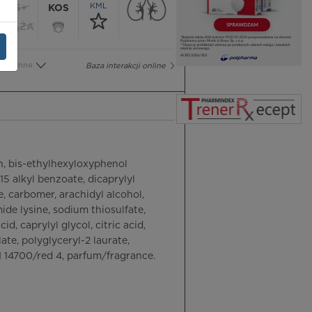
KML
65+
KOS
CIĄŻA
Inne
Baza interakcji online
in, bis-ethylhexyloxyphenol
5 alkyl benzoate, dicaprylyl
e, carbomer, arachidyl alcohol,
de lysine, sodium thiosulfate,
 caprylyl glycol, citric acid,
te, polyglyceryl-2 laurate,
I 14700/red 4, parfum/fragrance.