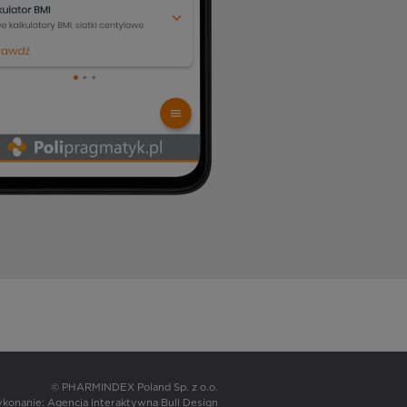
© PHARMINDEX Poland Sp. z o.o.
wykonanie:
Agencja Interaktywna Bull Design