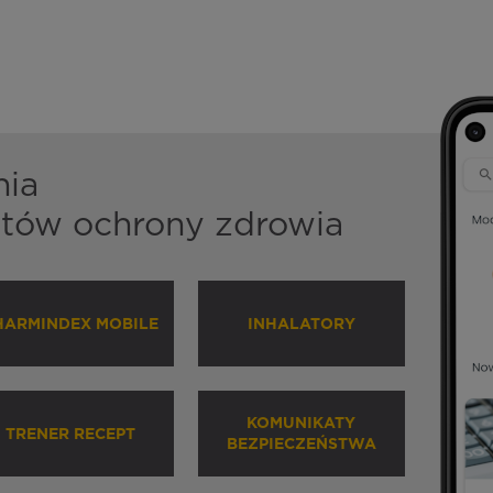
nia
istów ochrony zdrowia
HARMINDEX MOBILE
INHALATORY
KOMUNIKATY
TRENER RECEPT
BEZPIECZEŃSTWA