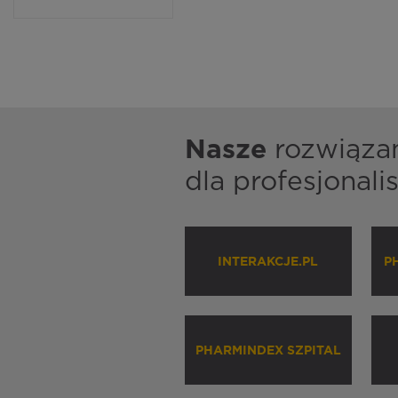
Nasze
rozwiąza
dla profesjonal
INTERAKCJE.PL
P
PHARMINDEX SZPITAL