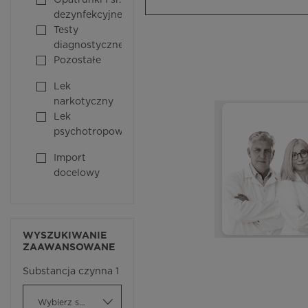
Opatrunki i śr.
dezynfekcyjne
Testy
diagnostyczne
Pozostałe
Lek
narkotyczny
Lek
psychotropowy
Import
docelowy
WYSZUKIWANIE
ZAAWANSOWANE
Substancja czynna 1
Wybierz substancję czynną