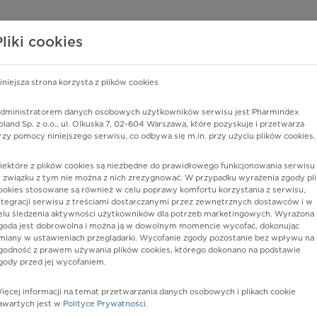
edzy o lekach
WISY PHARMINDEX
DATA LICENSING
SKLEP
Pliki cookies
iniejsza strona korzysta z plików cookies
Pharmindex
dministratorem danych osobowych użytkowników serwisu jest Pharmindex
oland Sp. z o.o., ul. Olkuska 7, 02-604 Warszawa, które pozyskuje i przetwarza
lider wiedzy o lekach
rzy pomocy niniejszego serwisu, co odbywa się m.in. przy użyciu plików cookies.
iektóre z plików cookies są niezbędne do prawidłowego funkcjonowania serwisu 
ę lub substancję czynną
 związku z tym nie można z nich zrezygnować. W przypadku wyrażenia zgody pli
ookies stosowane są również w celu poprawy komfortu korzystania z serwisu,
ntegracji serwisu z treściami dostarczanymi przez zewnętrznych dostawców i w
elu śledzenia aktywności użytkowników dla potrzeb marketingowych. Wyrażona
goda jest dobrowolna i można ją w dowolnym momencie wycofać, dokonując
miany w ustawieniach przeglądarki. Wycofanie zgody pozostanie bez wpływu na
godność z prawem używania plików cookies, którego dokonano na podstawie
gody przed jej wycofaniem.
ięcej informacji na temat przetwarzania danych osobowych i plikach cookie
rygujący
Postać:
serum
awartych jest w
Polityce Prywatności
.
Dawka: