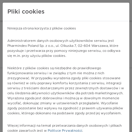
Pliki cookies
Niniejsza strona korzysta z plików cookies
Pharmindex Mobile
INSTALUJ
ZA DARMO - w Google Play
Administratorem danych osobowych użytkowników serwisu jest
Pharmindex Poland Sp. z o.o., ul. Olkuska 7, 02-604 Warszawa, które
pozyskuje i przetwarza przy pomocy niniejszego serwisu, co odbywa
Pharmindex - lider wi
się m.in. przy użyciu plików cookies.
ZALOGUJ SIĘ
ZAREJESTRUJ SIĘ
Niektóre z plików cookies są niezbędne do prawidłowego
funkcjonowania serwisu i w związku z tym nie można z nich
zrezygnować. W przypadku wyrażenia zgody pliki cookies stosowane
są również w celu poprawy komfortu korzystania z serwisu, integracji
serwisu z treściami dostarczanymi przez zewnętrznych dostawców i w
celu śledzenia aktywności użytkowników dla potrzeb marketingowych.
POKAŻ FILTRY
Wyrażona zgoda jest dobrowolna i można ją w dowolnym momencie
wycofać, dokonując zmiany w ustawieniach przeglądarki. Wycofanie
zgody pozostanie bez wpływu na zgodność z prawem używania plików
Pharmindex
cookies, którego dokonano na podstawie zgody przed jej wycofaniem.
lider wiedzy o lekach
Więcej informacji na temat przetwarzania danych osobowych i plikach
cookie zawartych jest w
Polityce Prywatności
.