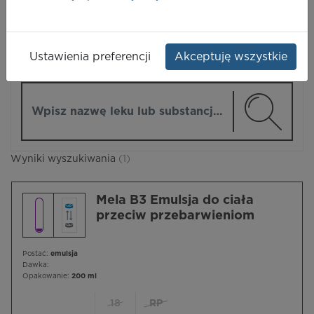
LEKI
Ustawienia preferencji
Akceptuję wszystkie
ZMIEŃ MODUŁ
Wpisz nazwę lub substancję czynną
Wyniki wyszukiwania
(1)
Mela B3 Emulsja do ciała
przeciw przebarwieniom
Postać:
emulsja
Dawka:
Opakowanie:
200 ml
18
RP