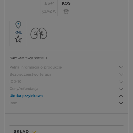
65+
KOS
CIĄŻA
KML
Baza interakcji online
Pełna informacja o produkcie
Bezpieczeństwo terapii
ICD-10
Ceny/refundacja
Ulotka przylekowa
Inne
SKŁAD