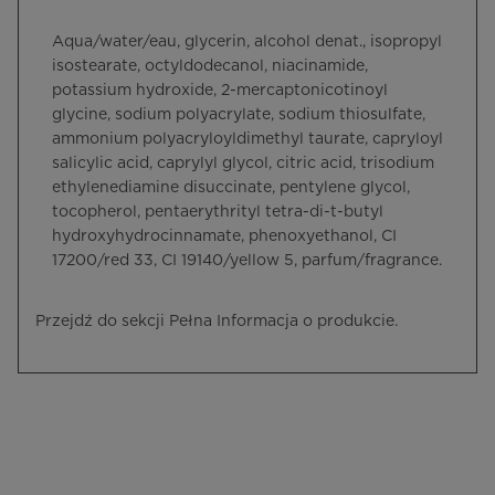
Aqua/water/eau, glycerin, alcohol denat., isopropyl
isostearate, octyldodecanol, niacinamide,
potassium hydroxide, 2-mercaptonicotinoyl
glycine, sodium polyacrylate, sodium thiosulfate,
ammonium polyacryloyldimethyl taurate, capryloyl
salicylic acid, caprylyl glycol, citric acid, trisodium
ethylenediamine disuccinate, pentylene glycol,
tocopherol, pentaerythrityl tetra-di-t-butyl
hydroxyhydrocinnamate, phenoxyethanol, CI
17200/red 33, CI 19140/yellow 5, parfum/fragrance.
Przejdź do sekcji Pełna Informacja o produkcie.