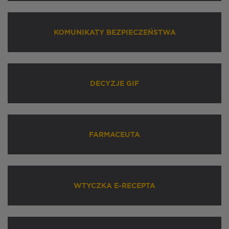
KOMUNIKATY BEZPIECZEŃSTWA
DECYZJE GIF
FARMACEUTA
WTYCZKA E-RECEPTA