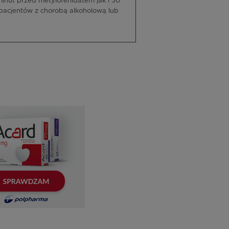
minut przed metylofenidatem jak i 30
 pacjentów z chorobą alkoholową lub