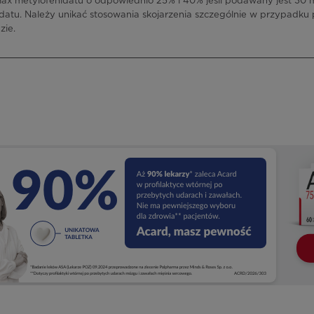
max metylofenidatu o odpowiednio 25% i 40% jeśli podawany jest 30 
datu. Należy unikać stosowania skojarzenia szczególnie w przypadku
zie.