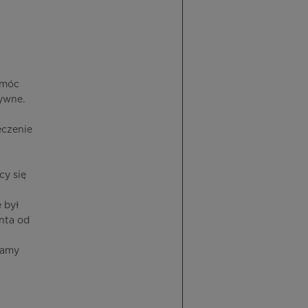
omóc
ywne.
eczenie
cy się
 był
nta od
ramy