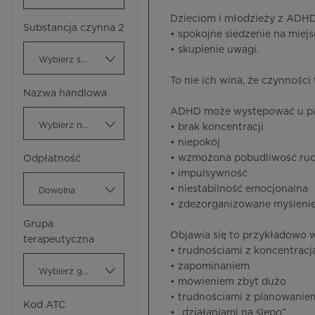
Dzieciom i młodzieży z ADHD
Substancja czynna 2
• spokojne siedzenie na miejs
• skupienie uwagi.
Wybierz substancję czynną
To nie ich wina, że czynności 
Nazwa handlowa
ADHD może występować u pacj
Wybierz nazwę handlową
• brak koncentracji
• niepokój
• wzmożona pobudliwość ru
Odpłatność
• impulsywność
• niestabilność emocjonalna
Dowolna
• zdezorganizowane myśleni
Grupa
Objawia się to przykładowo 
terapeutyczna
• trudnościami z koncentracj
• zapominaniem
Wybierz grupę terapeutyczną
• mówieniem zbyt dużo
• trudnościami z planowani
Kod ATC
• „działaniami na ślepo”