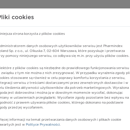
edzy o lekach
WISY PHARMINDEX
DATA LICENSING
SKLEP
Pliki cookies
iniejsza strona korzysta z plików cookies
Pharmindex
dministratorem danych osobowych użytkowników serwisu jest Pharmindex
oland Sp. z o.o., ul. Olkuska 7, 02-604 Warszawa, które pozyskuje i przetwarza
lider wiedzy o lekach
rzy pomocy niniejszego serwisu, co odbywa się m.in. przy użyciu plików cookies.
iektóre z plików cookies są niezbędne do prawidłowego funkcjonowania serwisu 
ę lub substancję czynną
 związku z tym nie można z nich zrezygnować. W przypadku wyrażenia zgody pli
ookies stosowane są również w celu poprawy komfortu korzystania z serwisu,
ntegracji serwisu z treściami dostarczanymi przez zewnętrznych dostawców i w
elu śledzenia aktywności użytkowników dla potrzeb marketingowych. Wyrażona
goda jest dobrowolna i można ją w dowolnym momencie wycofać, dokonując
miany w ustawieniach przeglądarki. Wycofanie zgody pozostanie bez wpływu na
godność z prawem używania plików cookies, którego dokonano na podstawie
gody przed jej wycofaniem.
ięcej informacji na temat przetwarzania danych osobowych i plikach cookie
CR
Postać:
kaps. o zmodyf.
awartych jest w
Polityce Prywatności
.
uwalnianiu, twarde