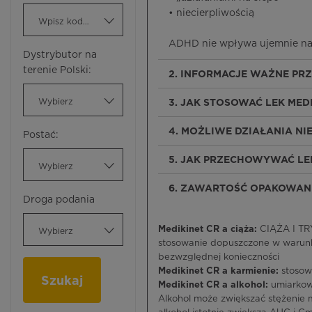
• niecierpliwością
Wpisz kod ATC
ADHD nie wpływa ujemnie na i
Dystrybutor na
terenie Polski:
2. INFORMACJE WAŻNE PR
Wybierz
3. JAK STOSOWAĆ LEK MED
4. MOŻLIWE DZIAŁANIA N
Postać:
5. JAK PRZECHOWYWAĆ LEK
Wybierz
6. ZAWARTOŚĆ OPAKOWANI
Droga podania
Medikinet CR a ciąża:
CIĄŻA I TRY
Wybierz
stosowanie dopuszczone w warunk
bezwzględnej konieczności
Medikinet CR a karmienie:
stosow
Szukaj
Medikinet CR a alkohol:
umiarko
Alkohol może zwiększać stężenie 