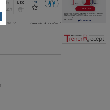
KML
65+
LEK
CIĄŻA
Inne
Baza interakcji online
i