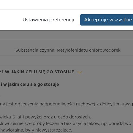
e
Dawka:
40 mg
Opakowanie:
30 szt.
Ustawienia preferencji
Akceptuję wszystkie
ieczeństwo terapii
ICD-10
Ceny/refundacja
Ulotka przylekowa
Substancja czynna: Metylofenidatu chlorowodorek
R I W JAKIM CELU SIĘ GO STOSUJE
 i w jakim celu się go stosuje
?
ny jest do leczenia nadpobudliwości ruchowej z deficytem uwag
wieku 6 lat i powyżej oraz u osób dorosłych.
śli wcześniejsze próby leczenia bez użycia leków, np. doradztwo
awioralna, były niewystarczające.