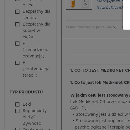
Methylphenidat
dzieci
hydrochloride
Bezpłatny dla
seniora
Bezpłatny dla
Pełna informacja o produkcie
Bezp
kobiet w
ciąży
P
(samodzielna
ordynacja)
P
(kontynuacja
1. CO TO JEST MEDIKINET C
terapii)
1. Co to jest lek Medikinet CR
TYP PRODUKTU
W jakim celu jest stosowany
Lek Medikinet CR przeznaczo
Leki
(ADHD).
Suplementy
• Stosowany jest u dzieci w 
diety/
• Stosowany jest dopiero, je
Żywność
psychologiczne i terapia beh