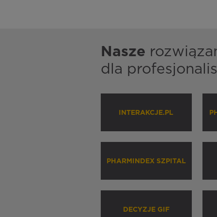
Nasze
rozwiąza
dla profesjonal
INTERAKCJE.PL
P
PHARMINDEX SZPITAL
DECYZJE GIF