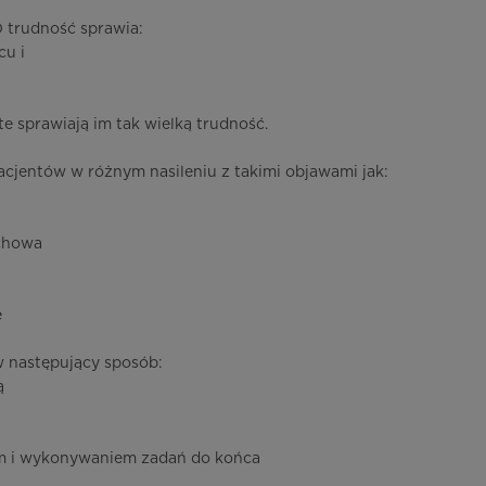
 trudność sprawia:
cu i
te sprawiają im tak wielką trudność.
entów w różnym nasileniu z takimi objawami jak:
chowa
e
w następujący sposób:
ą
em i wykonywaniem zadań do końca