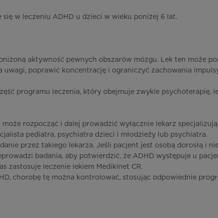
 się w leczeniu ADHD u dzieci w wieku poniżej 6 lat.
obniżoną aktywność pewnych obszarów mózgu. Lek ten może p
a uwagi, poprawić koncentrację i ograniczyć zachowania impuls
część programu leczenia, który obejmuje zwykle psychoterapię, l
 może rozpocząć i dalej prowadzić wyłącznie lekarz specjalizują
jalista pediatra, psychiatra dzieci i młodzieży lub psychiatra.
ie przez takiego lekarza. Jeśli pacjent jest osobą dorosłą i nie
zeprowadzi badania, aby potwierdzić, że ADHD występuje u pacje
as zastosuje leczenie lekiem Medikinet CR.
HD, chorobę tę można kontrolować, stosując odpowiednie prog