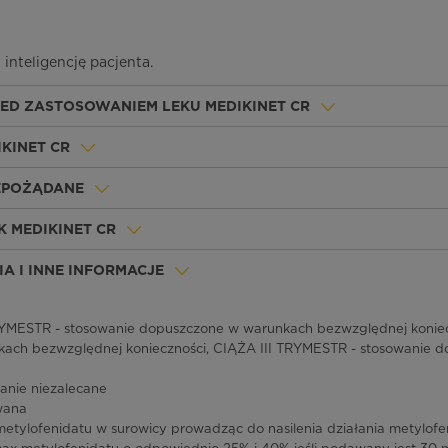
nteligencję pacjenta.
ZED ZASTOSOWANIEM LEKU MEDIKINET CR
IKINET CR
IEPOŻĄDANE
 MEDIKINET CR
A I INNE INFORMACJE
MESTR - stosowanie dopuszczone w warunkach bezwzględnej koniec
ach bezwzględnej konieczności, CIĄŻA III TRYMESTR - stosowanie 
anie niezalecane
wana
metylofenidatu w surowicy prowadząc do nasilenia działania metylo