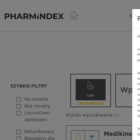
Pharmindex - lider wi
SER
N
A
P
p
N
Wpisz nazw
w
c
SZYBKIE FILTRY
i
c
LEKI
Na receptę
z
ZMIEŃ MODUŁ
z
Bez recepty
z
Lecznictwo
Wyniki wyszukiwania
(1)
z
zamknięte
W
Refundowany
Medikinet 
z
Bezpłatny dla