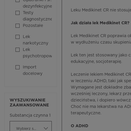
Opatrunki i śr.
dezynfekcyjne
Leku Medikinet CR nie stosuje
Testy
diagnostyczne
Jak działa lek Medikinet CR?
Pozostałe
Lek Medikinet CR poprawia 
Lek
w wydłużeniu czasu skupieni
narkotyczny
Lek
Lek ten jest stosowany jako 
psychotropowy
edukacyjne, socjoterapię.
Import
docelowy
Leczenie lekiem Medikinet CR
w leczeniu ADHD, taki jak spec
Wymagane jest dokładne zbadan
wcześniej leczony, lekarz pr
WYSZUKIWANIE
dzieciństwa, i dopiero wówcz
ZAAWANSOWANE
Choć nie ma lekarstwa na AD
terapeutyczne.
Substancja czynna 1
O ADHD
Wybierz substancję czynną