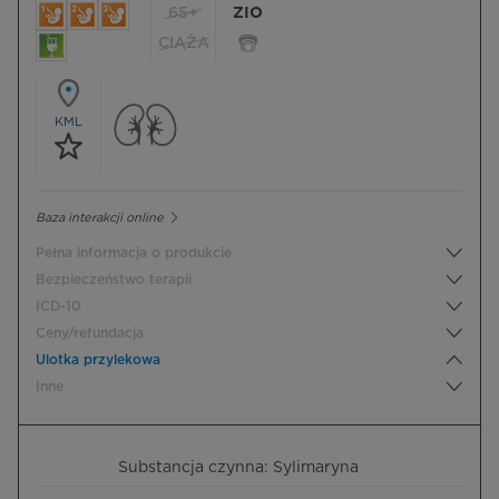
65+
ZIO
CIĄŻA
KML
Baza interakcji online
Pełna informacja o produkcie
Bezpieczeństwo terapii
ICD-10
Ceny/refundacja
Ulotka przylekowa
Inne
Substancja czynna: Sylimaryna