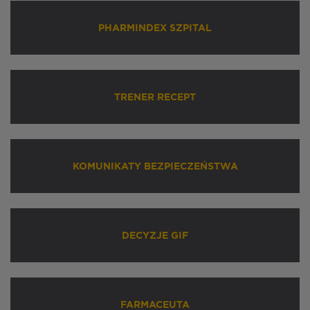
PHARMINDEX SZPITAL
TRENER RECEPT
KOMUNIKATY BEZPIECZEŃSTWA
DECYZJE GIF
FARMACEUTA