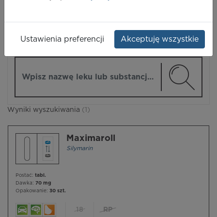
LEKI
Ustawienia preferencji
Akceptuję wszystkie
ZMIEŃ MODUŁ
Wpisz nazwę lub substancję czynną
Wyniki wyszukiwania
(1)
Maximaroll
Silymarin
Postać:
tabl.
Dawka:
70 mg
Opakowanie:
30 szt.
18
RP