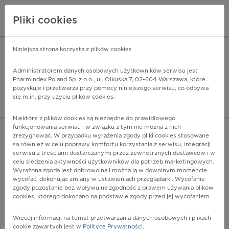
Pliki cookies
Niniejsza strona korzysta z plików cookies
Pharmindex Mobile
INSTALUJ
ZA DARMO - w Google Play
Administratorem danych osobowych użytkowników serwisu jest
Pharmindex Poland Sp. z o.o., ul. Olkuska 7, 02-604 Warszawa, które
pozyskuje i przetwarza przy pomocy niniejszego serwisu, co odbywa
Pharmindex - lider wi
się m.in. przy użyciu plików cookies.
ZALOGUJ SIĘ
ZAREJESTRUJ SIĘ
Niektóre z plików cookies są niezbędne do prawidłowego
funkcjonowania serwisu i w związku z tym nie można z nich
zrezygnować. W przypadku wyrażenia zgody pliki cookies stosowane
są również w celu poprawy komfortu korzystania z serwisu, integracji
serwisu z treściami dostarczanymi przez zewnętrznych dostawców i w
celu śledzenia aktywności użytkowników dla potrzeb marketingowych.
POKAŻ FILTRY
Wyrażona zgoda jest dobrowolna i można ją w dowolnym momencie
wycofać, dokonując zmiany w ustawieniach przeglądarki. Wycofanie
zgody pozostanie bez wpływu na zgodność z prawem używania plików
Pharmindex
cookies, którego dokonano na podstawie zgody przed jej wycofaniem.
lider wiedzy o lekach
Więcej informacji na temat przetwarzania danych osobowych i plikach
cookie zawartych jest w
Polityce Prywatności
.