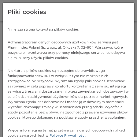
Pliki cookies
Niniejsza strona korzysta z plików cookies
Pharmindex Mobile
INSTALUJ
ZA DARMO - w Google Play
Administratorem danych osobowych użytkowników serwisu jest
Pharmindex Poland Sp. z o.o., ul. Olkuska 7, 02-604 Warszawa, które
pozyskuje i przetwarza przy pomocy niniejszego serwisu, co odbywa
Pharmindex - lider wi
się m.in. przy użyciu plików cookies.
ZALOGUJ SIĘ
ZAREJESTRUJ SIĘ
Niektóre z plików cookies są niezbędne do prawidłowego
funkcjonowania serwisu i w związku z tym nie można z nich
zrezygnować. W przypadku wyrażenia zgody pliki cookies stosowane
są również w celu poprawy komfortu korzystania z serwisu, integracji
serwisu z treściami dostarczanymi przez zewnętrznych dostawców i w
celu śledzenia aktywności użytkowników dla potrzeb marketingowych.
POKAŻ FILTRY
Wyrażona zgoda jest dobrowolna i można ją w dowolnym momencie
wycofać, dokonując zmiany w ustawieniach przeglądarki. Wycofanie
zgody pozostanie bez wpływu na zgodność z prawem używania plików
Pharmindex
cookies, którego dokonano na podstawie zgody przed jej wycofaniem.
lider wiedzy o lekach
Więcej informacji na temat przetwarzania danych osobowych i plikach
cookie zawartych jest w
Polityce Prywatności
.