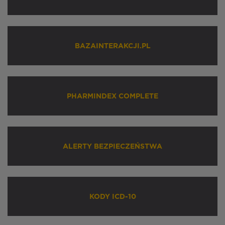
BAZAINTERAKCJI.PL
PHARMINDEX COMPLETE
ALERTY BEZPIECZEŃSTWA
KODY ICD-10