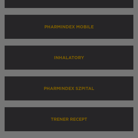
PHARMINDEX MOBILE
INHALATORY
PHARMINDEX SZPITAL
TRENER RECEPT