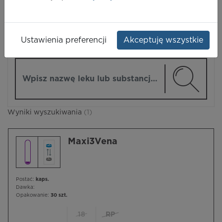
LEKI
Ustawienia preferencji
Akceptuję wszystkie
ZMIEŃ MODUŁ
Wpisz nazwę lub substancję czynną
Wyniki wyszukiwania
(1)
Maxi3Vena
Postać:
kaps.
Dawka:
Opakowanie:
30 szt.
18
RP