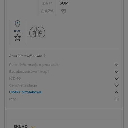
65+
SUP
CIĄŻA
KML
Baza interakcji online
Pełna informacja o produkcie
Bezpieczeństwo terapii
ICD-10
Ceny/refundacja
Ulotka przylekowa
Inne
SKŁAD