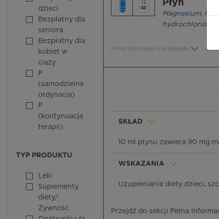
Płyn
dzieci
Magnesium
,
Pyri
Bezpłatny dla
hydrochloride
seniora
Bezpłatny dla
Pełna informacja o produkcie
Bezp
kobiet w
ciąży
P
(samodzielna
ordynacja)
P
(kontynuacja
SKŁAD
terapii)
10 ml płynu zawiera 90 mg 
TYP PRODUKTU
WSKAZANIA
Leki
Uzupełnianie diety dzieci, s
Suplementy
diety/
Żywność
Przejdź do sekcji Pełna Informa