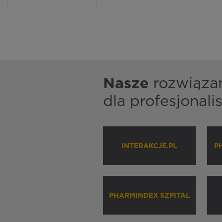
Nasze
rozwiąza
dla profesjonal
INTERAKCJE.PL
P
PHARMINDEX SZPITAL