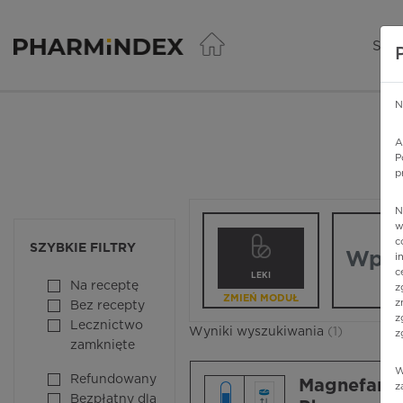
Pharmindex - lider wi
SER
N
A
P
p
N
Wpisz nazw
w
c
SZYBKIE FILTRY
i
c
LEKI
Na receptę
z
ZMIEŃ MODUŁ
z
Bez recepty
z
Lecznictwo
Wyniki wyszukiwania
(1)
z
zamknięte
W
Refundowany
Magnefar® 
z
Bezpłatny dla