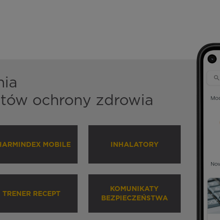
nia
istów ochrony zdrowia
HARMINDEX MOBILE
INHALATORY
KOMUNIKATY
TRENER RECEPT
BEZPIECZEŃSTWA