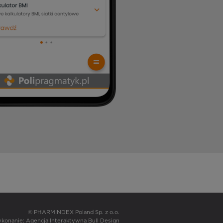
© PHARMINDEX Poland Sp. z o.o.
wykonanie:
Agencja Interaktywna Bull Design