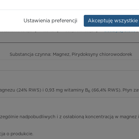
Opakowanie:
but. 120 ml
doxine
Ustawienia preferencji
Akceptuję wszystkie
ieczeństwo terapii
ICD-10
Ceny/refundacja
Ulotka przylekowa
Substancja czynna: Magnez, Pirydoksyny chlorowodorek
magnezu (24% RWS) i 0,93 mg witaminy B
(66,4% RWS). Płyn zaw
6
zczególnie nadpobudliwych i z osłabioną koncentracją w magnez 
cja o produkcie.