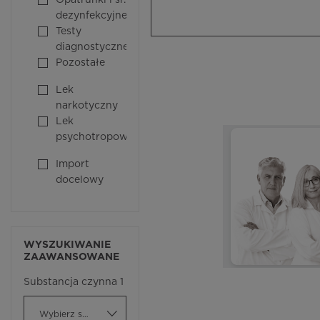
Opatrunki i śr.
dezynfekcyjne
Testy
diagnostyczne
Pozostałe
Lek
narkotyczny
Lek
psychotropowy
Import
docelowy
WYSZUKIWANIE
ZAAWANSOWANE
Substancja czynna 1
Wybierz substancję czynną