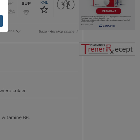
KML
65+
SUP
CIĄŻA
Inne
Baza interakcji online
iera cukier.
i witaminę B6.