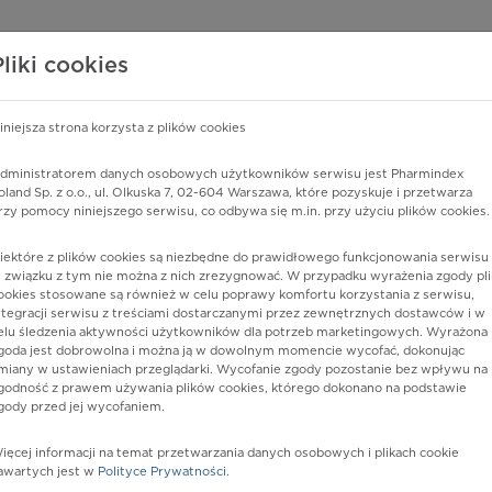
edzy o lekach
WISY PHARMINDEX
DATA LICENSING
SKLEP
Pliki cookies
iniejsza strona korzysta z plików cookies
Pharmindex
dministratorem danych osobowych użytkowników serwisu jest Pharmindex
oland Sp. z o.o., ul. Olkuska 7, 02-604 Warszawa, które pozyskuje i przetwarza
lider wiedzy o lekach
rzy pomocy niniejszego serwisu, co odbywa się m.in. przy użyciu plików cookies.
iektóre z plików cookies są niezbędne do prawidłowego funkcjonowania serwisu 
ę lub substancję czynną
 związku z tym nie można z nich zrezygnować. W przypadku wyrażenia zgody pli
ookies stosowane są również w celu poprawy komfortu korzystania z serwisu,
ntegracji serwisu z treściami dostarczanymi przez zewnętrznych dostawców i w
elu śledzenia aktywności użytkowników dla potrzeb marketingowych. Wyrażona
goda jest dobrowolna i można ją w dowolnym momencie wycofać, dokonując
miany w ustawieniach przeglądarki. Wycofanie zgody pozostanie bez wpływu na
godność z prawem używania plików cookies, którego dokonano na podstawie
gody przed jej wycofaniem.
ięcej informacji na temat przetwarzania danych osobowych i plikach cookie
B
Junior
Postać:
płyn o smaku malinowym
awartych jest w
Polityce Prywatności
.
6
Dawka: