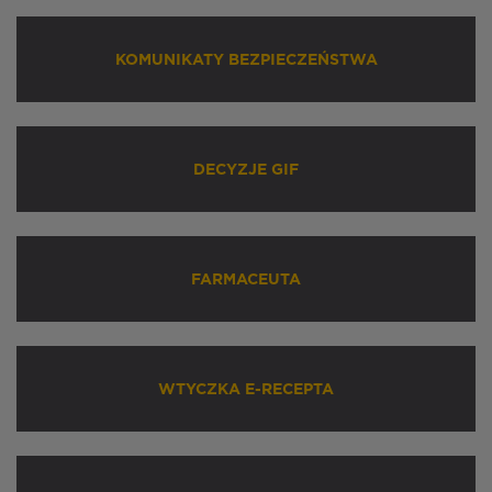
KOMUNIKATY BEZPIECZEŃSTWA
DECYZJE GIF
FARMACEUTA
WTYCZKA E-RECEPTA