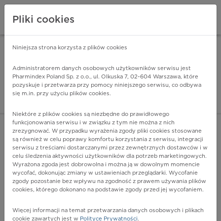
Pliki cookies
Niniejsza strona korzysta z plików cookies
Pharmindex Mobile
INSTALUJ
ZA DARMO - w Google Play
Administratorem danych osobowych użytkowników serwisu jest
Pharmindex Poland Sp. z o.o., ul. Olkuska 7, 02-604 Warszawa, które
pozyskuje i przetwarza przy pomocy niniejszego serwisu, co odbywa
Pharmindex - lider wi
się m.in. przy użyciu plików cookies.
ZALOGUJ SIĘ
ZAREJESTRUJ SIĘ
Niektóre z plików cookies są niezbędne do prawidłowego
funkcjonowania serwisu i w związku z tym nie można z nich
zrezygnować. W przypadku wyrażenia zgody pliki cookies stosowane
są również w celu poprawy komfortu korzystania z serwisu, integracji
serwisu z treściami dostarczanymi przez zewnętrznych dostawców i w
celu śledzenia aktywności użytkowników dla potrzeb marketingowych.
POKAŻ FILTRY
Wyrażona zgoda jest dobrowolna i można ją w dowolnym momencie
wycofać, dokonując zmiany w ustawieniach przeglądarki. Wycofanie
zgody pozostanie bez wpływu na zgodność z prawem używania plików
Pharmindex
cookies, którego dokonano na podstawie zgody przed jej wycofaniem.
lider wiedzy o lekach
Więcej informacji na temat przetwarzania danych osobowych i plikach
cookie zawartych jest w
Polityce Prywatności
.