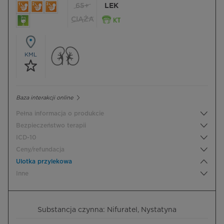
65+
LEK
CIĄŻA
KML
Baza interakcji online
Pełna informacja o produkcie
Bezpieczeństwo terapii
ICD-10
Ceny/refundacja
Ulotka przylekowa
Inne
Substancja czynna: Nifuratel, Nystatyna