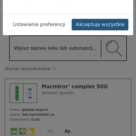
LEKI
Ustawienia preferencji
Akceptuję wszystkie
ZMIEŃ MODUŁ
Wpisz nazwę lub substancję czynną
Wyniki wyszukiwania
(1)
Macmiror® complex 500
Nifuratel
,
Nystatin
Postać:
globulki dopoch.
Dawka:
500 mg+200000 j.m.
Opakowanie:
12 szt.
18
Rp