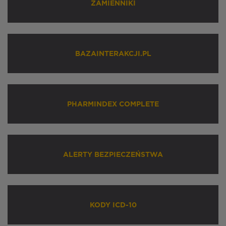
ZAMIENNIKI
BAZAINTERAKCJI.PL
PHARMINDEX COMPLETE
ALERTY BEZPIECZEŃSTWA
KODY ICD-10