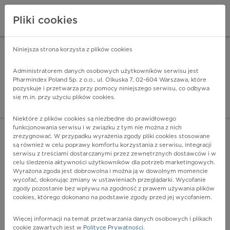
Pliki cookies
Niniejsza strona korzysta z plików cookies
Pharmindex Mobile
INSTALUJ
ZA DARMO - w Google Play
Administratorem danych osobowych użytkowników serwisu jest
Pharmindex Poland Sp. z o.o., ul. Olkuska 7, 02-604 Warszawa, które
pozyskuje i przetwarza przy pomocy niniejszego serwisu, co odbywa
Pharmindex - lider wi
się m.in. przy użyciu plików cookies.
ZALOGUJ SIĘ
ZAREJESTRUJ SIĘ
Niektóre z plików cookies są niezbędne do prawidłowego
funkcjonowania serwisu i w związku z tym nie można z nich
zrezygnować. W przypadku wyrażenia zgody pliki cookies stosowane
są również w celu poprawy komfortu korzystania z serwisu, integracji
serwisu z treściami dostarczanymi przez zewnętrznych dostawców i w
celu śledzenia aktywności użytkowników dla potrzeb marketingowych.
POKAŻ FILTRY
Wyrażona zgoda jest dobrowolna i można ją w dowolnym momencie
wycofać, dokonując zmiany w ustawieniach przeglądarki. Wycofanie
zgody pozostanie bez wpływu na zgodność z prawem używania plików
Pharmindex
cookies, którego dokonano na podstawie zgody przed jej wycofaniem.
lider wiedzy o lekach
Więcej informacji na temat przetwarzania danych osobowych i plikach
cookie zawartych jest w
Polityce Prywatności
.