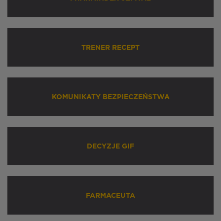
TRENER RECEPT
KOMUNIKATY BEZPIECZEŃSTWA
DECYZJE GIF
FARMACEUTA