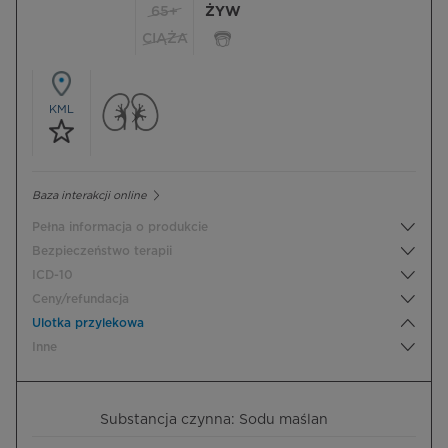
65+
ŻYW
CIĄŻA
KML
Baza interakcji online
Pełna informacja o produkcie
Bezpieczeństwo terapii
ICD-10
Ceny/refundacja
Ulotka przylekowa
Inne
Substancja czynna: Sodu maślan