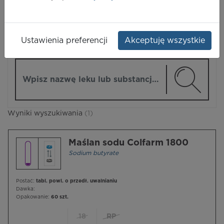
LEKI
Ustawienia preferencji
Akceptuję wszystkie
ZMIEŃ MODUŁ
Wpisz nazwę lub substancję czynną
Wyniki wyszukiwania
(1)
Maślan sodu Colfarm 1800
Sodium butyrate
Postać:
tabl. powl. o przedł. uwalnianiu
Dawka:
Opakowanie:
60 szt.
18
RP