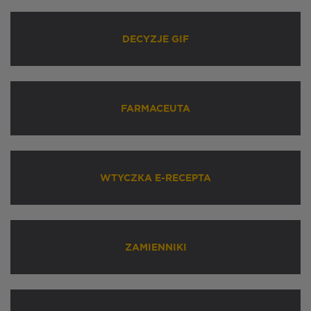
DECYZJE GIF
FARMACEUTA
WTYCZKA E-RECEPTA
ZAMIENNIKI