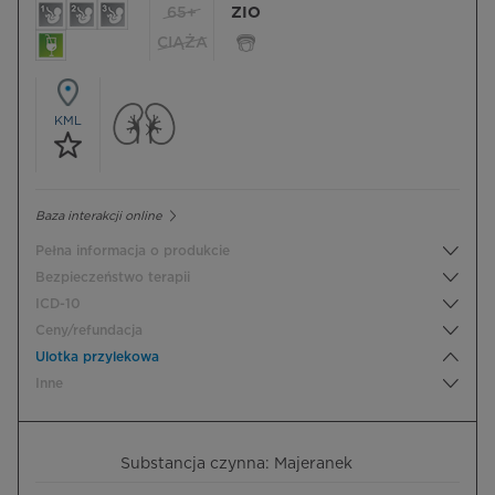
65+
ZIO
CIĄŻA
KML
Baza interakcji online
Pełna informacja o produkcie
Bezpieczeństwo terapii
ICD-10
Ceny/refundacja
Ulotka przylekowa
Inne
Substancja czynna: Majeranek