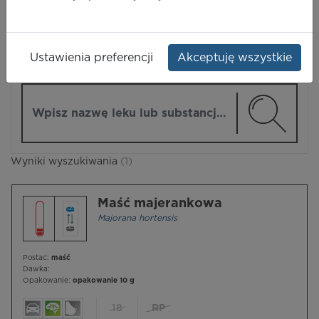
LEKI
Ustawienia preferencji
Akceptuję wszystkie
ZMIEŃ MODUŁ
Wpisz nazwę lub substancję czynną
Wyniki wyszukiwania
(1)
Maść majerankowa
Majorana hortensis
Postać:
maść
Dawka:
Opakowanie:
opakowanie 10 g
18
RP