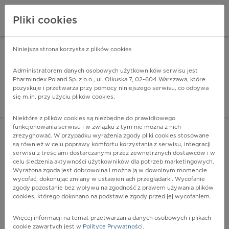
Pliki cookies
Niniejsza strona korzysta z plików cookies
Pharmindex Mobile
INSTALUJ
ZA DARMO - w Google Play
Administratorem danych osobowych użytkowników serwisu jest
Pharmindex Poland Sp. z o.o., ul. Olkuska 7, 02-604 Warszawa, które
pozyskuje i przetwarza przy pomocy niniejszego serwisu, co odbywa
Pharmindex - lider wi
się m.in. przy użyciu plików cookies.
ZALOGUJ SIĘ
ZAREJESTRUJ SIĘ
Niektóre z plików cookies są niezbędne do prawidłowego
funkcjonowania serwisu i w związku z tym nie można z nich
zrezygnować. W przypadku wyrażenia zgody pliki cookies stosowane
są również w celu poprawy komfortu korzystania z serwisu, integracji
serwisu z treściami dostarczanymi przez zewnętrznych dostawców i w
celu śledzenia aktywności użytkowników dla potrzeb marketingowych.
POKAŻ FILTRY
Wyrażona zgoda jest dobrowolna i można ją w dowolnym momencie
wycofać, dokonując zmiany w ustawieniach przeglądarki. Wycofanie
zgody pozostanie bez wpływu na zgodność z prawem używania plików
Pharmindex
cookies, którego dokonano na podstawie zgody przed jej wycofaniem.
lider wiedzy o lekach
Więcej informacji na temat przetwarzania danych osobowych i plikach
cookie zawartych jest w
Polityce Prywatności
.