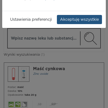
LEKI
Ustawienia preferencji
Akceptuję wszystkie
ZMIEŃ MODUŁ
Wpisz nazwę lub substancję czynną
Wyniki wyszukiwania
(1)
Maść cynkowa
Zinc oxide
Postać:
maść
Dawka:
10%
Opakowanie:
tuba 20 g
18
RP