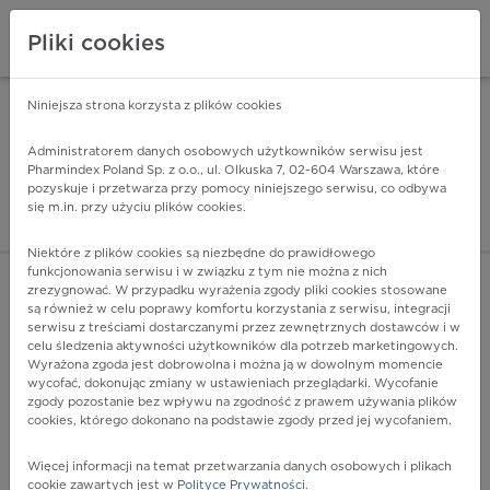
Pliki cookies
Niniejsza strona korzysta z plików cookies
Pharmindex Mobile
INSTALUJ
ZA DARMO - w Google Play
Administratorem danych osobowych użytkowników serwisu jest
Pharmindex Poland Sp. z o.o., ul. Olkuska 7, 02-604 Warszawa, które
pozyskuje i przetwarza przy pomocy niniejszego serwisu, co odbywa
Pharmindex - lider wi
się m.in. przy użyciu plików cookies.
ZALOGUJ SIĘ
ZAREJESTRUJ SIĘ
Niektóre z plików cookies są niezbędne do prawidłowego
funkcjonowania serwisu i w związku z tym nie można z nich
zrezygnować. W przypadku wyrażenia zgody pliki cookies stosowane
są również w celu poprawy komfortu korzystania z serwisu, integracji
serwisu z treściami dostarczanymi przez zewnętrznych dostawców i w
celu śledzenia aktywności użytkowników dla potrzeb marketingowych.
POKAŻ FILTRY
Wyrażona zgoda jest dobrowolna i można ją w dowolnym momencie
wycofać, dokonując zmiany w ustawieniach przeglądarki. Wycofanie
zgody pozostanie bez wpływu na zgodność z prawem używania plików
Pharmindex
cookies, którego dokonano na podstawie zgody przed jej wycofaniem.
lider wiedzy o lekach
Więcej informacji na temat przetwarzania danych osobowych i plikach
cookie zawartych jest w
Polityce Prywatności
.