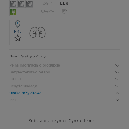
65+
LEK
CIĄŻA
KML
Baza interakcji online
Pełna informacja o produkcie
Bezpieczeństwo terapii
ICD-10
Ceny/refundacja
Ulotka przylekowa
Inne
Substancja czynna: Cynku tlenek