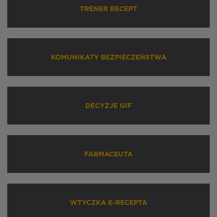
TRENER RECEPT
KOMUNIKATY BEZPIECZEŃSTWA
DECYZJE GIF
FARMACEUTA
WTYCZKA E-RECEPTA