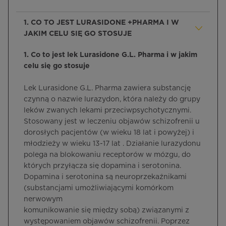
1. CO TO JEST LURASIDONE +PHARMA I W
JAKIM CELU SIĘ GO STOSUJE
1. Co to jest lek Lurasidone G.L. Pharma i w jakim
celu się go stosuje
Lek Lurasidone G.L. Pharma zawiera substancję
czynną o nazwie lurazydon, która należy do grupy
leków zwanych lekami przeciwpsychotycznymi.
Stosowany jest w leczeniu objawów schizofrenii u
dorosłych pacjentów (w wieku 18 lat i powyżej) i
młodzieży w wieku 13-17 lat . Działanie lurazydonu
polega na blokowaniu receptorów w mózgu, do
których przyłącza się dopamina i serotonina.
Dopamina i serotonina są neuroprzekaźnikami
(substancjami umożliwiającymi komórkom
nerwowym
komunikowanie się między sobą) związanymi z
występowaniem objawów schizofrenii. Poprzez