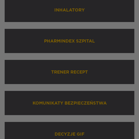
INHALATORY
PHARMINDEX SZPITAL
TRENER RECEPT
KOMUNIKATY BEZPIECZEŃSTWA
DECYZJE GIF