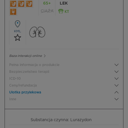
65+
LEK
CIĄŻA
KML
Baza interakcji online
Pełna informacja o produkcie
Bezpieczeństwo terapii
ICD-10
Ceny/refundacja
Ulotka przylekowa
Inne
Substancja czynna: Lurazydon