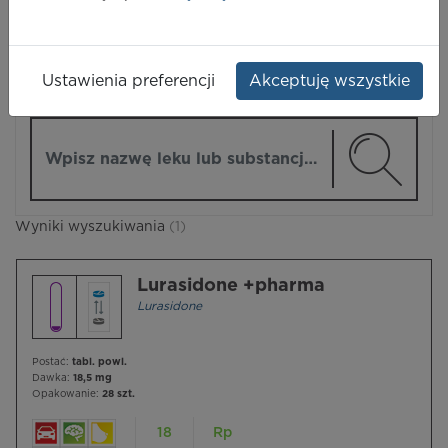
LEKI
Ustawienia preferencji
Akceptuję wszystkie
ZMIEŃ MODUŁ
Wpisz nazwę lub substancję czynną
Wyniki wyszukiwania
(1)
Lurasidone +pharma
Lurasidone
Postać:
tabl. powl.
Dawka:
18,5 mg
Opakowanie:
28 szt.
18
Rp