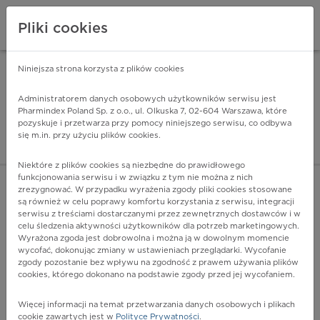
Pliki cookies
Niniejsza strona korzysta z plików cookies
Pharmindex Mobile
INSTALUJ
ZA DARMO - w Google Play
Administratorem danych osobowych użytkowników serwisu jest
Pharmindex Poland Sp. z o.o., ul. Olkuska 7, 02-604 Warszawa, które
pozyskuje i przetwarza przy pomocy niniejszego serwisu, co odbywa
Pharmindex - lider wi
się m.in. przy użyciu plików cookies.
ZALOGUJ SIĘ
ZAREJESTRUJ SIĘ
Niektóre z plików cookies są niezbędne do prawidłowego
funkcjonowania serwisu i w związku z tym nie można z nich
zrezygnować. W przypadku wyrażenia zgody pliki cookies stosowane
są również w celu poprawy komfortu korzystania z serwisu, integracji
serwisu z treściami dostarczanymi przez zewnętrznych dostawców i w
celu śledzenia aktywności użytkowników dla potrzeb marketingowych.
POKAŻ FILTRY
Wyrażona zgoda jest dobrowolna i można ją w dowolnym momencie
wycofać, dokonując zmiany w ustawieniach przeglądarki. Wycofanie
zgody pozostanie bez wpływu na zgodność z prawem używania plików
Pharmindex
cookies, którego dokonano na podstawie zgody przed jej wycofaniem.
lider wiedzy o lekach
Więcej informacji na temat przetwarzania danych osobowych i plikach
cookie zawartych jest w
Polityce Prywatności
.