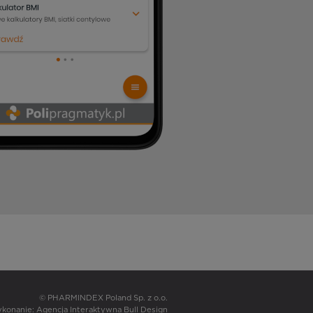
© PHARMINDEX Poland Sp. z o.o.
wykonanie:
Agencja Interaktywna Bull Design