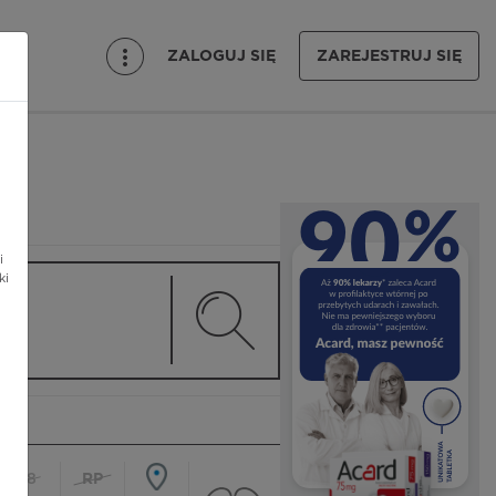
ZALOGUJ SIĘ
ZAREJESTRUJ SIĘ
i
ki
18
RP