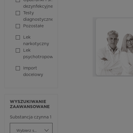
Opatrunki i śr.
dezynfekcyjne
Testy
diagnostyczne
Pozostałe
Lek
narkotyczny
Lek
psychotropowy
Import
docelowy
WYSZUKIWANIE
ZAAWANSOWANE
Substancja czynna 1
Wybierz substancję czynną