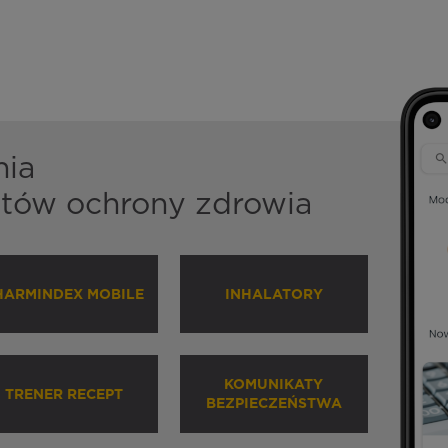
nia
istów ochrony zdrowia
HARMINDEX MOBILE
INHALATORY
KOMUNIKATY
TRENER RECEPT
BEZPIECZEŃSTWA