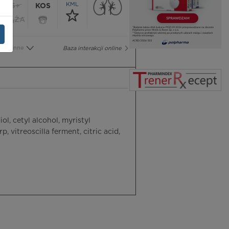
KML
65+
KOS
CIĄŻA
Inne
Baza interakcji online
l, cetyl alcohol, myristyl
 vitreoscilla ferment, citric acid,