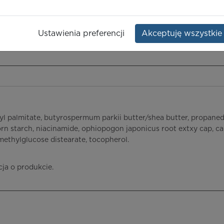
Opakowanie:
but. 400 ml
Ustawienia preferencji
Akceptuję wszystkie
ieczeństwo terapii
ICD-10
Ceny/refundacja
Ulotka przylekowa
yl palmitate, butyrospermum parkii butter/shea butter, propanedio
n starch, niacinamide, ophiopogon japonicus root extxy cap, carp,
methylglucose distearate, tocopherol.
cja o produkcie.