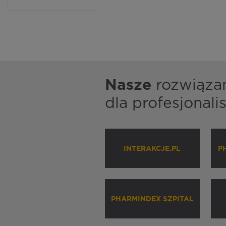
Nasze
rozwiąza
dla profesjonal
INTERAKCJE.PL
P
PHARMINDEX SZPITAL