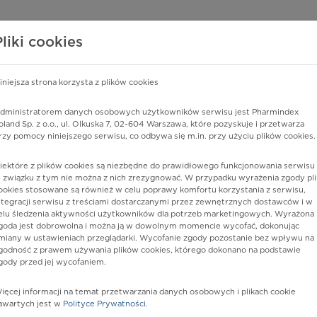
edzy o lekach
WISY PHARMINDEX
DATA LICENSING
SKLEP
Pliki cookies
iniejsza strona korzysta z plików cookies
Pharmindex
dministratorem danych osobowych użytkowników serwisu jest Pharmindex
oland Sp. z o.o., ul. Olkuska 7, 02-604 Warszawa, które pozyskuje i przetwarza
lider wiedzy o lekach
rzy pomocy niniejszego serwisu, co odbywa się m.in. przy użyciu plików cookies.
iektóre z plików cookies są niezbędne do prawidłowego funkcjonowania serwisu 
ę lub substancję czynną
 związku z tym nie można z nich zrezygnować. W przypadku wyrażenia zgody pli
ookies stosowane są również w celu poprawy komfortu korzystania z serwisu,
ntegracji serwisu z treściami dostarczanymi przez zewnętrznych dostawców i w
elu śledzenia aktywności użytkowników dla potrzeb marketingowych. Wyrażona
goda jest dobrowolna i można ją w dowolnym momencie wycofać, dokonując
miany w ustawieniach przeglądarki. Wycofanie zgody pozostanie bez wpływu na
godność z prawem używania plików cookies, którego dokonano na podstawie
gody przed jej wycofaniem.
ięcej informacji na temat przetwarzania danych osobowych i plikach cookie
sam Light
Postać:
balsam
awartych jest w
Polityce Prywatności
.
Dawka: