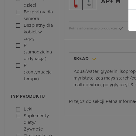
AP+ M
dzieci
Bezpłatny dla
seniora
Bezpłatny dla
Pełna informacja o produkcie
Bezp
kobiet w
ciąży
P
(samodzielna
ordynacja)
SKŁAD
P
Aqua/water, glycerin, isoprop
(kontynuacja
myristate, zea mays starch/cor
terapii)
maltodextrin, polyglyceryl-3 
TYP PRODUKTU
Przejdź do sekcji Pełna Informa
Leki
Suplementy
diety/
Żywność