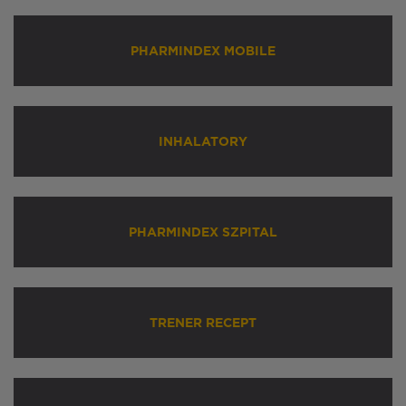
PHARMINDEX MOBILE
INHALATORY
PHARMINDEX SZPITAL
TRENER RECEPT