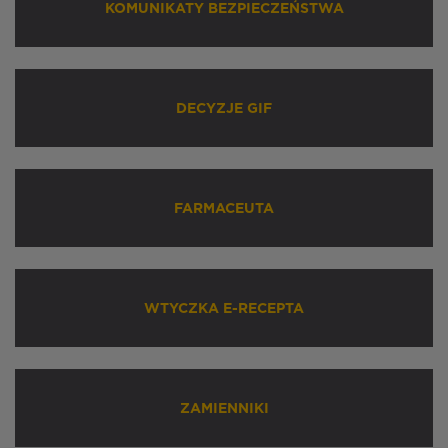
KOMUNIKATY BEZPIECZEŃSTWA
DECYZJE GIF
FARMACEUTA
WTYCZKA E-RECEPTA
ZAMIENNIKI