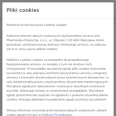
Pliki cookies
Niniejsza strona korzysta z plików cookies
Pharmindex Mobile
INSTALUJ
ZA DARMO - w Google Play
Administratorem danych osobowych użytkowników serwisu jest
Pharmindex Poland Sp. z o.o., ul. Olkuska 7, 02-604 Warszawa, które
pozyskuje i przetwarza przy pomocy niniejszego serwisu, co odbywa
Pharmindex - lider wi
się m.in. przy użyciu plików cookies.
ZALOGUJ SIĘ
ZAREJESTRUJ SIĘ
Niektóre z plików cookies są niezbędne do prawidłowego
funkcjonowania serwisu i w związku z tym nie można z nich
zrezygnować. W przypadku wyrażenia zgody pliki cookies stosowane
są również w celu poprawy komfortu korzystania z serwisu, integracji
serwisu z treściami dostarczanymi przez zewnętrznych dostawców i w
celu śledzenia aktywności użytkowników dla potrzeb marketingowych.
POKAŻ FILTRY
Wyrażona zgoda jest dobrowolna i można ją w dowolnym momencie
wycofać, dokonując zmiany w ustawieniach przeglądarki. Wycofanie
zgody pozostanie bez wpływu na zgodność z prawem używania plików
Pharmindex
cookies, którego dokonano na podstawie zgody przed jej wycofaniem.
lider wiedzy o lekach
Więcej informacji na temat przetwarzania danych osobowych i plikach
cookie zawartych jest w
Polityce Prywatności
.