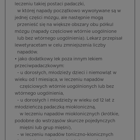
leczeniu takiej postaci padaczki,
w której napady początkowo wywoływane są w
jednej części mózgu, ale następnie mogą
przenieść się na większe obszary obu półkul
mózgu (napady częściowe wtórnie uogólnione
lub bez wtórnego uogólnienia). Lekarz przepisał
lewetyracetam w celu zmniejszenia liczby
napadów.
• jako dodatkowy lek poza innym lekiem
przeciwpadaczkowym:
- u dorosłych, młodzieży dzieci i niemowląt w
wieku od 1 miesiąca, w leczeniu napadów
częściowych wtórnie uogólnionych lub bez
wtórnego uogólnienia,
- u dorosłych i młodzieży w wieku od 12 lat z
młodzieńczą padaczką miokloniczną,
w leczeniu napadów mioklonicznych (krótkie,
podobne do wstrząsów skurcze pojedynczych
mięśni lub grup mięśni),
- w leczeniu napadów toniczno-klonicznych