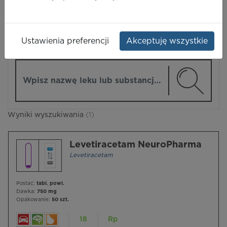
LEKI
Ustawienia preferencji
Akceptuję wszystkie
ZMIEŃ MODUŁ
Wpisz nazwę lub substancję czynną
Wyniki wyszukiwania
(1)
Levetiracetam NeuroPharma
Levetiracetam
Postać:
tabl. powl.
Dawka:
750 mg
Opakowanie:
50 szt.
18
Rp