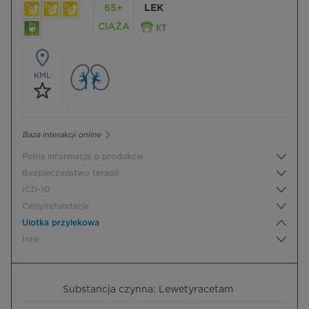
65+
LEK
CIĄŻA
KML
Baza interakcji online
Pełna informacja o produkcie
Bezpieczeństwo terapii
ICD-10
Ceny/refundacja
Ulotka przylekowa
Inne
Substancja czynna: Lewetyracetam