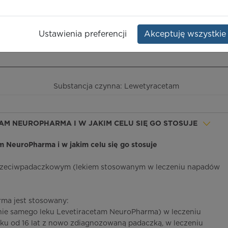
ma
Opakowanie:
50 szt.
Ustawienia preferencji
Akceptuję wszystkie
ieczeństwo terapii
ICD-10
Ceny/refundacja
Ulotka przylekowa
Substancja czynna: Lewetyracetam
ETAM NEUROPHARMA I W JAKIM CELU SIĘ GO STOSUJE
am NeuroPharma i w jakim celu się go stosuje
przeciwpadaczkowym (lekiem stosowanym w leczeniu napadów
ma jest stosowany:
nie samego leku Levetiracetam NeuroPharma) w leczeniu
ku od 16 lat z nowo zdiagnozowaną padaczką, w leczeniu