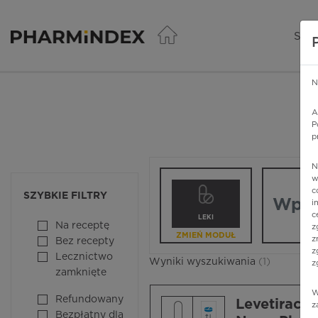
Pharmindex - lider wi
SER
N
A
P
p
N
Wpisz nazw
w
c
SZYBKIE FILTRY
i
c
LEKI
Na receptę
z
ZMIEŃ MODUŁ
z
Bez recepty
z
Lecznictwo
Wyniki wyszukiwania
(1)
z
zamknięte
W
Refundowany
Levetirace
z
Bezpłatny dla