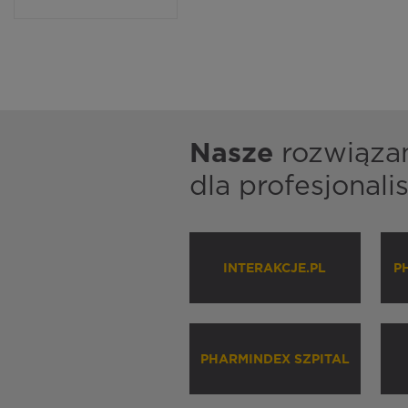
Nasze
rozwiąza
dla profesjonal
INTERAKCJE.PL
P
PHARMINDEX SZPITAL