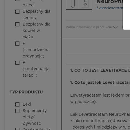
NeuroPhar
dzieci
Levetiracetam
Bezpłatny dla
seniora
Bezpłatny dla
Pełna informacja o produkcie
Bezp
kobiet w
ciąży
P
(samodzielna
ordynacja)
P
(kontynuacja
1. CO TO JEST LEVETIRAC
terapii)
1. Co to jest lek Levetiracet
TYP PRODUKTU
Lewetyracetam jest lekiem 
w padaczce).
Leki
Suplementy
Lek Levetiracetam NeuroPhar
diety/
• jako monoterapia (stosowa
Żywność
dorosłych i młodzieży w wie