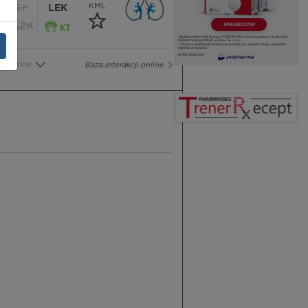
KML
65+
LEK
CIĄŻA
Inne
Baza interakcji online