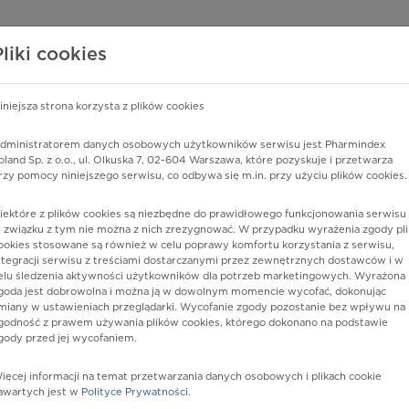
edzy o lekach
WISY PHARMINDEX
DATA LICENSING
SKLEP
Pliki cookies
iniejsza strona korzysta z plików cookies
Pharmindex
dministratorem danych osobowych użytkowników serwisu jest Pharmindex
oland Sp. z o.o., ul. Olkuska 7, 02-604 Warszawa, które pozyskuje i przetwarza
lider wiedzy o lekach
rzy pomocy niniejszego serwisu, co odbywa się m.in. przy użyciu plików cookies.
iektóre z plików cookies są niezbędne do prawidłowego funkcjonowania serwisu 
ę lub substancję czynną
 związku z tym nie można z nich zrezygnować. W przypadku wyrażenia zgody pli
ookies stosowane są również w celu poprawy komfortu korzystania z serwisu,
ntegracji serwisu z treściami dostarczanymi przez zewnętrznych dostawców i w
elu śledzenia aktywności użytkowników dla potrzeb marketingowych. Wyrażona
goda jest dobrowolna i można ją w dowolnym momencie wycofać, dokonując
miany w ustawieniach przeglądarki. Wycofanie zgody pozostanie bez wpływu na
godność z prawem używania plików cookies, którego dokonano na podstawie
gody przed jej wycofaniem.
ięcej informacji na temat przetwarzania danych osobowych i plikach cookie
tam
Postać:
tabl. powl.
awartych jest w
Polityce Prywatności
.
Dawka:
250 mg