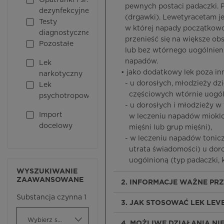
Opatrunki i śr.
pewnych postaci padaczki. P
dezynfekcyjne
(drgawki). Lewetyracetam jes
Testy
w której napady początkowo
diagnostyczne
przenieść się na większe ob
Pozostałe
lub bez wtórnego uogólnienia
napadów.
Lek
• jako dodatkowy lek poza 
narkotyczny
- u dorosłych, młodzieży dzi
Lek
częściowych wtórnie uogóln
psychotropowy
- u dorosłych i młodzieży w 
Import
w leczeniu napadów mioklon
docelowy
mięśni lub grup mięśni),
- w leczeniu napadów tonicz
utrata świadomości) u doros
uogólnioną (typ padaczki, 
WYSZUKIWANIE
ZAAWANSOWANE
2. INFORMACJE WAŻNE PR
Substancja czynna 1
3. JAK STOSOWAĆ LEK LE
Wybierz substancję czynną
4. MOŻLIWE DZIAŁANIA N