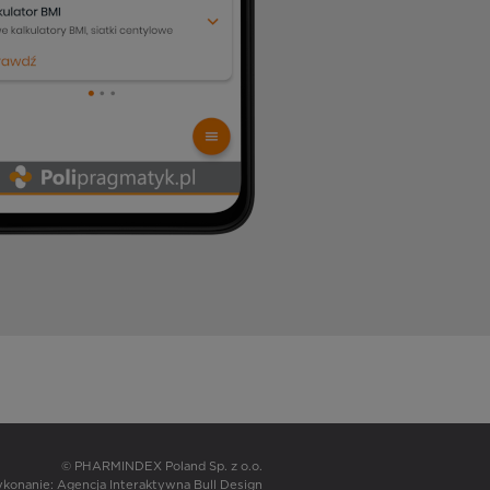
© PHARMINDEX Poland Sp. z o.o.
wykonanie:
Agencja Interaktywna Bull Design