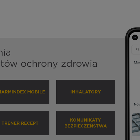
nia
istów ochrony zdrowia
HARMINDEX MOBILE
INHALATORY
KOMUNIKATY
TRENER RECEPT
BEZPIECZEŃSTWA