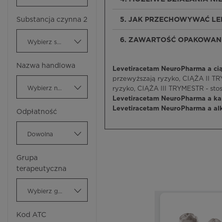
Substancja czynna 2
5. JAK PRZECHOWYWAĆ L
6. ZAWARTOŚĆ OPAKOWANI
Wybierz substancję czynną
Nazwa handlowa
Levetiracetam NeuroPharma a cią
przewyższają ryzyko, CIĄŻA II T
Wybierz nazwę handlową
ryzyko, CIĄŻA III TRYMESTR - st
Levetiracetam NeuroPharma a ka
Levetiracetam NeuroPharma a al
Odpłatność
Dowolna
Grupa
terapeutyczna
Wybierz grupę terapeutyczną
Kod ATC