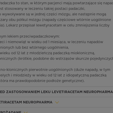
adaczka to stan, w którym pacjenci mają powtarzające się napa
t stosowany w leczeniu takiej postaci padaczki,
 wywoływane są w jednej części mózgu, ale następnie mogą
szary obu półkul mózgu (napady częściowe wtórnie uogólnione
). Lekarz przepisał lewetyracetam w celu zmniejszenia liczby
innym lekiem przeciwpadaczkowym:
eci i niemowląt w wieku od 1 miesiąca, w leczeniu napadów
ionych lub bez wtórnego uogólnienia,
wieku od 12 lat z młodzieńczą padaczką miokloniczną,
icznych (krótkie, podobne do wstrząsów skurcze pojedynczyc
no-klonicznych pierwotnie uogólnionych (duże napady, w tym
łych i młodzieży w wieku od 12 lat z idiopatyczną padaczką
która ma prawdopodobnie podłoże genetyczne).
ZED ZASTOSOWANIEM LEKU LEVETIRACETAM NEUROPHARMA
VETIRACETAM NEUROPHARMA
IEPOŻĄDANE