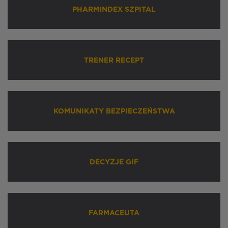
PHARMINDEX SZPITAL
TRENER RECEPT
KOMUNIKATY BEZPIECZEŃSTWA
DECYZJE GIF
FARMACEUTA