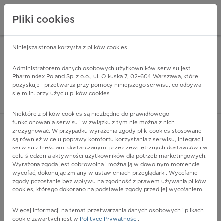
Pliki cookies
Niniejsza strona korzysta z plików cookies
Pharmindex Mobile
INSTALUJ
ZA DARMO - w Google Play
Administratorem danych osobowych użytkowników serwisu jest
Pharmindex Poland Sp. z o.o., ul. Olkuska 7, 02-604 Warszawa, które
pozyskuje i przetwarza przy pomocy niniejszego serwisu, co odbywa
Pharmindex - lider wi
się m.in. przy użyciu plików cookies.
ZALOGUJ SIĘ
ZAREJESTRUJ SIĘ
Niektóre z plików cookies są niezbędne do prawidłowego
funkcjonowania serwisu i w związku z tym nie można z nich
zrezygnować. W przypadku wyrażenia zgody pliki cookies stosowane
są również w celu poprawy komfortu korzystania z serwisu, integracji
serwisu z treściami dostarczanymi przez zewnętrznych dostawców i w
celu śledzenia aktywności użytkowników dla potrzeb marketingowych.
POKAŻ FILTRY
Wyrażona zgoda jest dobrowolna i można ją w dowolnym momencie
wycofać, dokonując zmiany w ustawieniach przeglądarki. Wycofanie
zgody pozostanie bez wpływu na zgodność z prawem używania plików
Pharmindex
cookies, którego dokonano na podstawie zgody przed jej wycofaniem.
lider wiedzy o lekach
Więcej informacji na temat przetwarzania danych osobowych i plikach
cookie zawartych jest w
Polityce Prywatności
.