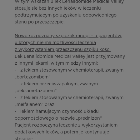
W tym wskazaniu lek Lenalidomide Medical Valley
stosuje się bez innych leków w leczeniu
podtrzymującym po uzyskaniu odpowiedniego
stanu po przeszczepie.
Nowo rozpoznany szpiczak mnogi – u pacjentów,
u których nie ma możliwości leczenia
z wykorzystaniem przeszczepu szpiku kości
Lek Lenalidomide Medical Valley jest przyjmowany
z innymi lekami, w tym między innymi:
- z lekiem stosowanym w chemioterapii, zwanym
„bortezomibem”
- z lekiem przeciwzapalnym, zwanym
„deksametazonem”
- z lekiem stosowanym w chemioterapii, zwanym
„melfalanem” oraz
- lekiem hamującym czynność układu
odpornościowego o nazwie „prednizon”
Pacjent rozpoczyna leczenie z wykorzystaniem
dodatkowych leków, a potem je kontynuuje
stosując