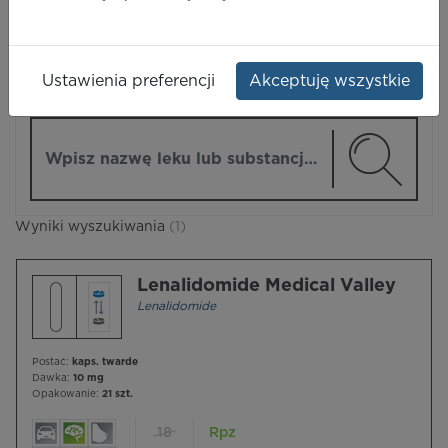
LEKI
Ustawienia preferencji
Akceptuję wszystkie
ZMIEŃ MODUŁ
Wpisz nazwę lub substancję czynną
Wyniki wyszukiwania
(1)
Lenalidomide Medical Valley
Lenalidomide
Postać:
kaps. twarde
Dawka:
10 mg
Opakowanie:
21 szt.
18
Rpz