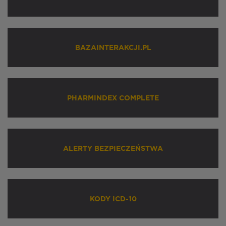
BAZAINTERAKCJI.PL
PHARMINDEX COMPLETE
ALERTY BEZPIECZEŃSTWA
KODY ICD-10