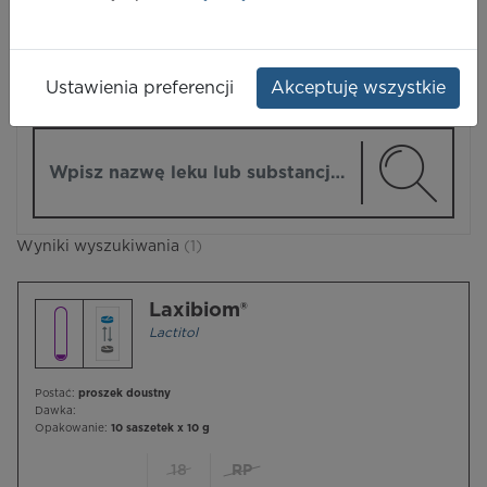
LEKI
Ustawienia preferencji
Akceptuję wszystkie
ZMIEŃ MODUŁ
Wpisz nazwę lub substancję czynną
Wyniki wyszukiwania
(1)
Laxibiom®
Lactitol
Postać:
proszek doustny
Dawka:
Opakowanie:
10 saszetek x 10 g
18
RP