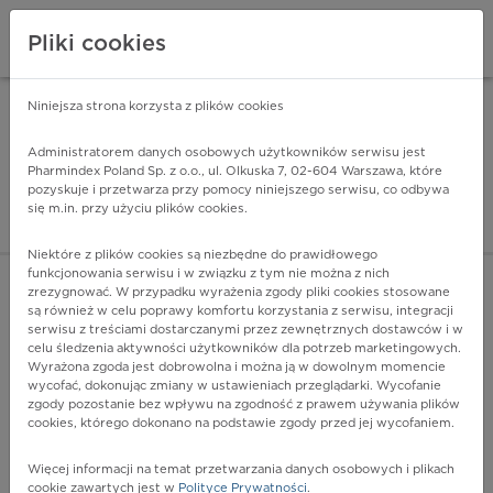
Pliki cookies
Niniejsza strona korzysta z plików cookies
Pharmindex Mobile
INSTALUJ
ZA DARMO - w Google Play
Administratorem danych osobowych użytkowników serwisu jest
Pharmindex Poland Sp. z o.o., ul. Olkuska 7, 02-604 Warszawa, które
pozyskuje i przetwarza przy pomocy niniejszego serwisu, co odbywa
Pharmindex - lider wi
się m.in. przy użyciu plików cookies.
ZALOGUJ SIĘ
ZAREJESTRUJ SIĘ
Niektóre z plików cookies są niezbędne do prawidłowego
funkcjonowania serwisu i w związku z tym nie można z nich
zrezygnować. W przypadku wyrażenia zgody pliki cookies stosowane
są również w celu poprawy komfortu korzystania z serwisu, integracji
serwisu z treściami dostarczanymi przez zewnętrznych dostawców i w
celu śledzenia aktywności użytkowników dla potrzeb marketingowych.
POKAŻ FILTRY
Wyrażona zgoda jest dobrowolna i można ją w dowolnym momencie
wycofać, dokonując zmiany w ustawieniach przeglądarki. Wycofanie
zgody pozostanie bez wpływu na zgodność z prawem używania plików
Pharmindex
cookies, którego dokonano na podstawie zgody przed jej wycofaniem.
lider wiedzy o lekach
Więcej informacji na temat przetwarzania danych osobowych i plikach
cookie zawartych jest w
Polityce Prywatności
.