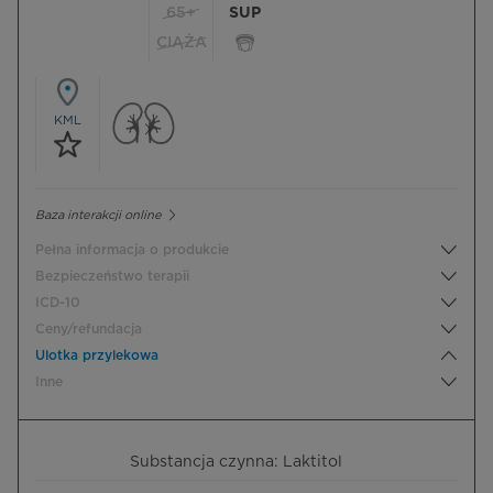
65+
SUP
CIĄŻA
KML
Baza interakcji online
Pełna informacja o produkcie
Bezpieczeństwo terapii
ICD-10
Ceny/refundacja
Ulotka przylekowa
Inne
Substancja czynna: Laktitol