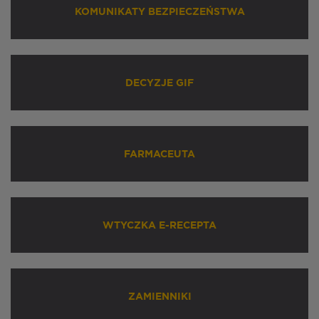
KOMUNIKATY BEZPIECZEŃSTWA
DECYZJE GIF
FARMACEUTA
WTYCZKA E-RECEPTA
ZAMIENNIKI