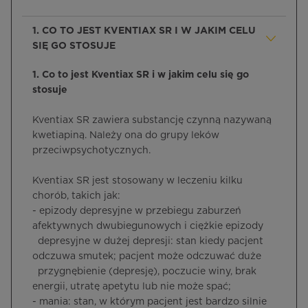
1. CO TO JEST KVENTIAX SR I W JAKIM CELU
SIĘ GO STOSUJE
1. Co to jest Kventiax SR i w jakim celu się go
stosuje
Kventiax SR zawiera substancję czynną nazywaną
kwetiapiną. Należy ona do grupy leków
przeciwpsychotycznych.
Kventiax SR jest stosowany w leczeniu kilku
chorób, takich jak:
- epizody depresyjne w przebiegu zaburzeń
afektywnych dwubiegunowych i ciężkie epizody
depresyjne w dużej depresji: stan kiedy pacjent
odczuwa smutek; pacjent może odczuwać duże
przygnębienie (depresję), poczucie winy, brak
energii, utratę apetytu lub nie może spać;
- mania: stan, w którym pacjent jest bardzo silnie