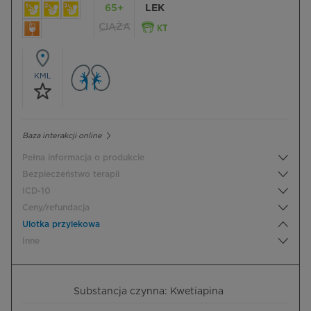
65+
LEK
CIĄŻA
KML
Baza interakcji online
Pełna informacja o produkcie
Bezpieczeństwo terapii
ICD-10
Ceny/refundacja
Ulotka przylekowa
Inne
Substancja czynna: Kwetiapina