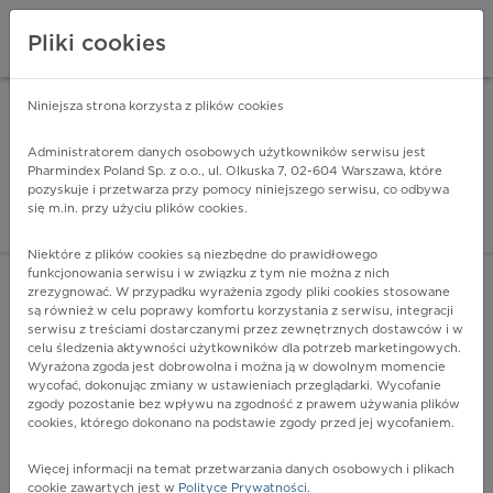
Pliki cookies
Niniejsza strona korzysta z plików cookies
Pharmindex Mobile
INSTALUJ
ZA DARMO - w Google Play
Administratorem danych osobowych użytkowników serwisu jest
Pharmindex Poland Sp. z o.o., ul. Olkuska 7, 02-604 Warszawa, które
pozyskuje i przetwarza przy pomocy niniejszego serwisu, co odbywa
Pharmindex - lider wi
się m.in. przy użyciu plików cookies.
ZALOGUJ SIĘ
ZAREJESTRUJ SIĘ
Niektóre z plików cookies są niezbędne do prawidłowego
funkcjonowania serwisu i w związku z tym nie można z nich
zrezygnować. W przypadku wyrażenia zgody pliki cookies stosowane
są również w celu poprawy komfortu korzystania z serwisu, integracji
serwisu z treściami dostarczanymi przez zewnętrznych dostawców i w
celu śledzenia aktywności użytkowników dla potrzeb marketingowych.
POKAŻ FILTRY
Wyrażona zgoda jest dobrowolna i można ją w dowolnym momencie
wycofać, dokonując zmiany w ustawieniach przeglądarki. Wycofanie
zgody pozostanie bez wpływu na zgodność z prawem używania plików
Pharmindex
cookies, którego dokonano na podstawie zgody przed jej wycofaniem.
lider wiedzy o lekach
Więcej informacji na temat przetwarzania danych osobowych i plikach
cookie zawartych jest w
Polityce Prywatności
.