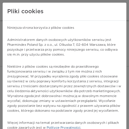
Pliki cookies
Niniejsza strona korzysta z plików cookies
Pharmindex Mobile
INSTALUJ
ZA DARMO - w Google Play
Administratorem danych osobowych użytkowników serwisu jest
Pharmindex Poland Sp. z o.o., ul. Olkuska 7, 02-604 Warszawa, które
pozyskuje i przetwarza przy pomocy niniejszego serwisu, co odbywa
Pharmindex - lider wi
się m.in. przy użyciu plików cookies.
ZALOGUJ SIĘ
ZAREJESTRUJ SIĘ
Niektóre z plików cookies są niezbędne do prawidłowego
funkcjonowania serwisu i w związku z tym nie można z nich
zrezygnować. W przypadku wyrażenia zgody pliki cookies stosowane
są również w celu poprawy komfortu korzystania z serwisu, integracji
serwisu z treściami dostarczanymi przez zewnętrznych dostawców i w
celu śledzenia aktywności użytkowników dla potrzeb marketingowych.
POKAŻ FILTRY
Wyrażona zgoda jest dobrowolna i można ją w dowolnym momencie
wycofać, dokonując zmiany w ustawieniach przeglądarki. Wycofanie
zgody pozostanie bez wpływu na zgodność z prawem używania plików
Pharmindex
cookies, którego dokonano na podstawie zgody przed jej wycofaniem.
lider wiedzy o lekach
Więcej informacji na temat przetwarzania danych osobowych i plikach
cookie zawartych jest w
Polityce Prywatności
.