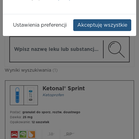
LEKI
Ustawienia preferencji
Akceptuję wszystkie
ZMIEŃ MODUŁ
Wpisz nazwę lub substancję czynną
Wyniki wyszukiwania
(1)
Ketonal® Sprint
Ketoprofen
Postać:
granulat do sporz. roztw. doustnego
Dawka:
25 mg
Opakowanie:
12 saszetek
18
RP