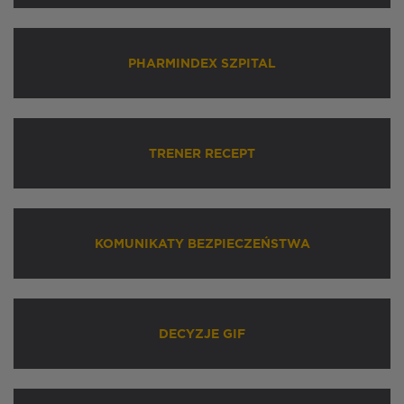
PHARMINDEX SZPITAL
TRENER RECEPT
KOMUNIKATY BEZPIECZEŃSTWA
DECYZJE GIF