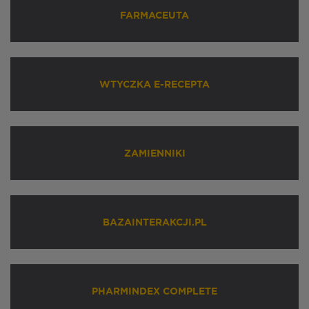
FARMACEUTA
WTYCZKA E-RECEPTA
ZAMIENNIKI
BAZAINTERAKCJI.PL
PHARMINDEX COMPLETE