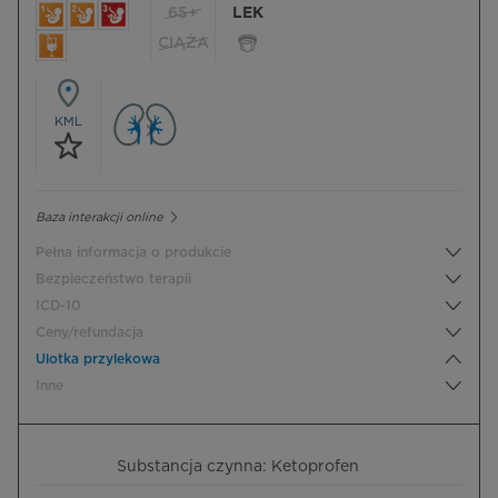
65+
LEK
CIĄŻA
KML
Baza interakcji online
Pełna informacja o produkcie
Bezpieczeństwo terapii
ICD-10
Ceny/refundacja
Ulotka przylekowa
Inne
Substancja czynna: Ketoprofen