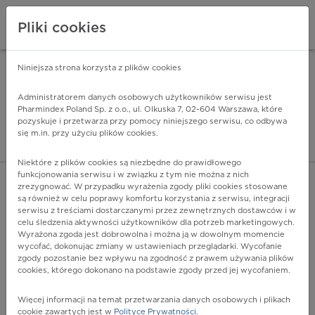
Pliki cookies
Niniejsza strona korzysta z plików cookies
Pharmindex Mobile
INSTALUJ
ZA DARMO - w Google Play
Administratorem danych osobowych użytkowników serwisu jest
Pharmindex Poland Sp. z o.o., ul. Olkuska 7, 02-604 Warszawa, które
pozyskuje i przetwarza przy pomocy niniejszego serwisu, co odbywa
Pharmindex - lider wi
się m.in. przy użyciu plików cookies.
ZALOGUJ SIĘ
ZAREJESTRUJ SIĘ
Niektóre z plików cookies są niezbędne do prawidłowego
funkcjonowania serwisu i w związku z tym nie można z nich
zrezygnować. W przypadku wyrażenia zgody pliki cookies stosowane
są również w celu poprawy komfortu korzystania z serwisu, integracji
serwisu z treściami dostarczanymi przez zewnętrznych dostawców i w
celu śledzenia aktywności użytkowników dla potrzeb marketingowych.
POKAŻ FILTRY
Wyrażona zgoda jest dobrowolna i można ją w dowolnym momencie
wycofać, dokonując zmiany w ustawieniach przeglądarki. Wycofanie
zgody pozostanie bez wpływu na zgodność z prawem używania plików
Pharmindex
cookies, którego dokonano na podstawie zgody przed jej wycofaniem.
lider wiedzy o lekach
Więcej informacji na temat przetwarzania danych osobowych i plikach
cookie zawartych jest w
Polityce Prywatności
.