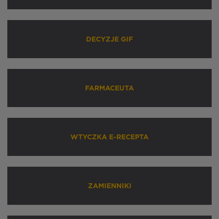
DECYZJE GIF
FARMACEUTA
WTYCZKA E-RECEPTA
ZAMIENNIKI