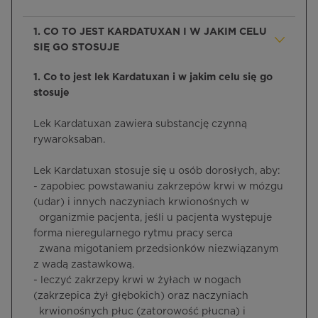
1. CO TO JEST KARDATUXAN I W JAKIM CELU
SIĘ GO STOSUJE
1. Co to jest lek Kardatuxan i w jakim celu się go
stosuje
Lek Kardatuxan zawiera substancję czynną
rywaroksaban.
Lek Kardatuxan stosuje się u osób dorosłych, aby:
- zapobiec powstawaniu zakrzepów krwi w mózgu
(udar) i innych naczyniach krwionośnych w
organizmie pacjenta, jeśli u pacjenta występuje
forma nieregularnego rytmu pracy serca
zwana migotaniem przedsionków niezwiązanym
z wadą zastawkową.
- leczyć zakrzepy krwi w żyłach w nogach
(zakrzepica żył głębokich) oraz naczyniach
krwionośnych płuc (zatorowość płucna) i