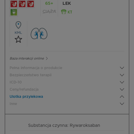
65+
LEK
CIĄŻA
KML
Baza interakcji online
Pełna informacja o produkcie
Bezpieczeństwo terapii
ICD-10
Ceny/refundacja
Ulotka przylekowa
Inne
Substancja czynna: Rywaroksaban