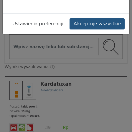
LEKI
Ustawienia preferencji
Akceptuję wszystkie
ZMIEŃ MODUŁ
Wpisz nazwę lub substancję czynną
Wyniki wyszukiwania
(1)
Kardatuxan
Rivaroxaban
Postać:
tabl. powl.
Dawka:
15 mg
Opakowanie:
28 szt.
18
Rp