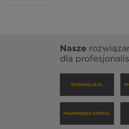
Nasze
rozwiąza
dla profesjonal
INTERAKCJE.PL
P
PHARMINDEX SZPITAL