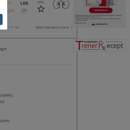
KML
65+
LEK
CIĄŻA
Inne
Baza interakcji online
Wapń
iałek),
raz
razem