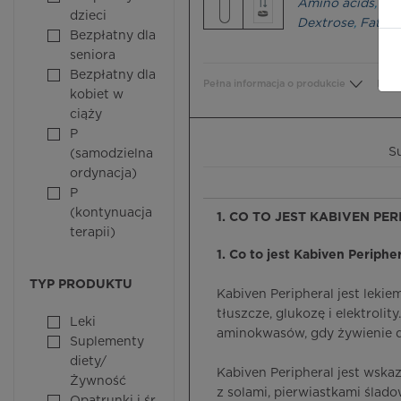
Amino acids
,
Ele
dzieci
Dextrose
,
Fats
,
C
Bezpłatny dla
seniora
Bezpłatny dla
Pełna informacja o produkcie
Bezp
kobiet w
ciąży
P
S
(samodzielna
ordynacja)
P
(kontynuacja
1. CO TO JEST KABIVEN PE
terapii)
1. Co to jest Kabiven Peripher
TYP PRODUKTU
Kabiven Peripheral jest leki
tłuszcze, glukozę i elektroli
Leki
aminokwasów, gdy żywienie d
Suplementy
diety/
Kabiven Peripheral jest wska
Żywność
z solami, pierwiastkami ślad