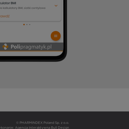
© PHARMINDEX Poland Sp. z o.o.
wykonanie:
Agencja Interaktywna Bull Design