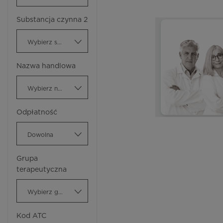
Substancja czynna 2
Wybierz substancję czynną
Nazwa handlowa
Wybierz nazwę handlową
Odpłatność
Dowolna
Grupa
terapeutyczna
Wybierz grupę terapeutyczną
Kod ATC