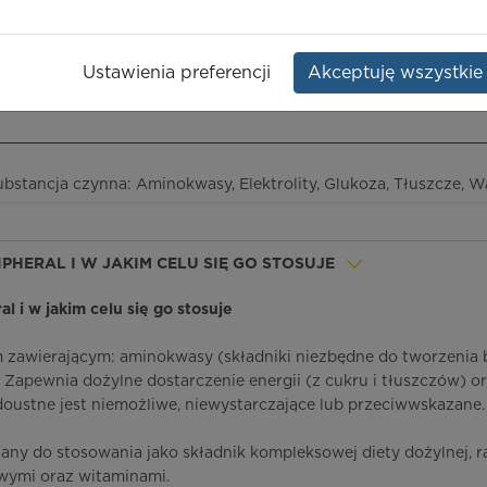
ctrolytes
,
Dawka:
alcium
Opakowanie:
3-kom. pojemnik
2400 ml
Ustawienia preferencji
Akceptuję wszystkie
ieczeństwo terapii
ICD-10
Ceny/refundacja
Ulotka przylekowa
ubstancja czynna: Aminokwasy, Elektrolity, Glukoza, Tłuszcze, 
RIPHERAL I W JAKIM CELU SIĘ GO STOSUJE
al i w jakim celu się go stosuje
em zawierającym: aminokwasy (składniki niezbędne do tworzenia b
ty. Zapewnia dożylne dostarczenie energii (z cukru i tłuszczów) o
oustne jest niemożliwe, niewystarczające lub przeciwwskazane.
zany do stosowania jako składnik kompleksowej diety dożylnej, 
owymi oraz witaminami.