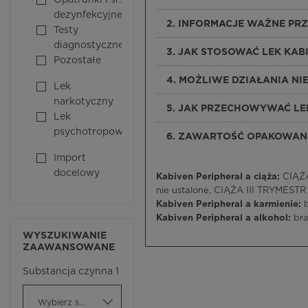
Opatrunki i śr.
dezynfekcyjne
2. INFORMACJE WAŻNE PR
Testy
diagnostyczne
3. JAK STOSOWAĆ LEK KAB
Pozostałe
4. MOŻLIWE DZIAŁANIA N
Lek
narkotyczny
5. JAK PRZECHOWYWAĆ LE
Lek
psychotropowy
6. ZAWARTOŚĆ OPAKOWANI
Import
docelowy
Kabiven Peripheral a ciąża:
CIĄŻA
nie ustalone, CIĄŻA III TRYMESTR
Kabiven Peripheral a karmienie:
Kabiven Peripheral a alkohol:
bra
WYSZUKIWANIE
ZAAWANSOWANE
Substancja czynna 1
Wybierz substancję czynną