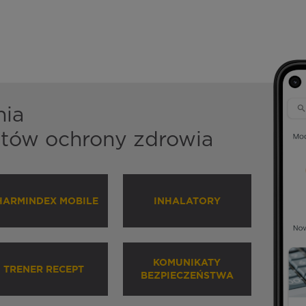
nia
istów ochrony zdrowia
HARMINDEX MOBILE
INHALATORY
KOMUNIKATY
TRENER RECEPT
BEZPIECZEŃSTWA