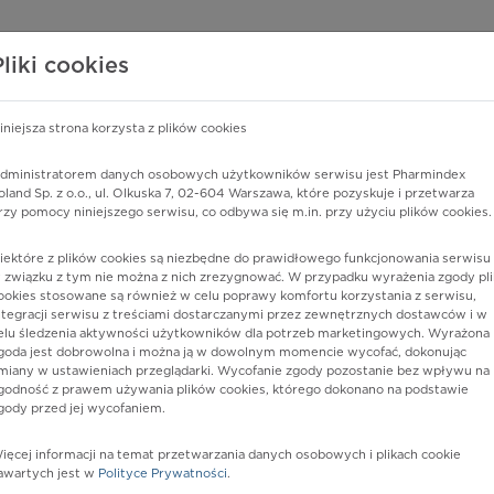
edzy o lekach
WISY PHARMINDEX
DATA LICENSING
SKLEP
Pliki cookies
iniejsza strona korzysta z plików cookies
Pharmindex
dministratorem danych osobowych użytkowników serwisu jest Pharmindex
oland Sp. z o.o., ul. Olkuska 7, 02-604 Warszawa, które pozyskuje i przetwarza
lider wiedzy o lekach
rzy pomocy niniejszego serwisu, co odbywa się m.in. przy użyciu plików cookies.
iektóre z plików cookies są niezbędne do prawidłowego funkcjonowania serwisu 
ę lub substancję czynną
 związku z tym nie można z nich zrezygnować. W przypadku wyrażenia zgody pli
ookies stosowane są również w celu poprawy komfortu korzystania z serwisu,
ntegracji serwisu z treściami dostarczanymi przez zewnętrznych dostawców i w
elu śledzenia aktywności użytkowników dla potrzeb marketingowych. Wyrażona
goda jest dobrowolna i można ją w dowolnym momencie wycofać, dokonując
miany w ustawieniach przeglądarki. Wycofanie zgody pozostanie bez wpływu na
godność z prawem używania plików cookies, którego dokonano na podstawie
gody przed jej wycofaniem.
ięcej informacji na temat przetwarzania danych osobowych i plikach cookie
ripheral
Postać:
zestaw 2 roztw. i emulsji
awartych jest w
Polityce Prywatności
.
do sporz. emulsji do inf.