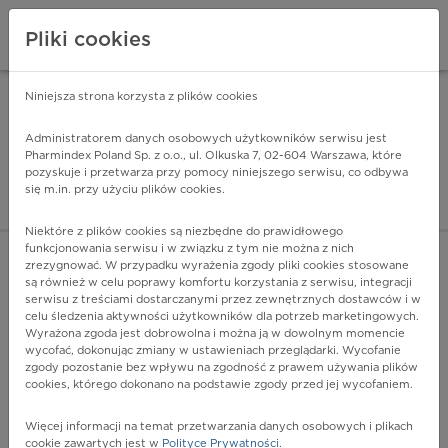
Pliki cookies
Niniejsza strona korzysta z plików cookies
Pharmindex Mobile
INSTALUJ
ZA DARMO - w Google Play
Administratorem danych osobowych użytkowników serwisu jest
Pharmindex Poland Sp. z o.o., ul. Olkuska 7, 02-604 Warszawa, które
pozyskuje i przetwarza przy pomocy niniejszego serwisu, co odbywa
Pharmindex - lider wi
się m.in. przy użyciu plików cookies.
ZALOGUJ SIĘ
ZAREJESTRUJ SIĘ
Niektóre z plików cookies są niezbędne do prawidłowego
funkcjonowania serwisu i w związku z tym nie można z nich
zrezygnować. W przypadku wyrażenia zgody pliki cookies stosowane
są również w celu poprawy komfortu korzystania z serwisu, integracji
serwisu z treściami dostarczanymi przez zewnętrznych dostawców i w
celu śledzenia aktywności użytkowników dla potrzeb marketingowych.
POKAŻ FILTRY
Wyrażona zgoda jest dobrowolna i można ją w dowolnym momencie
wycofać, dokonując zmiany w ustawieniach przeglądarki. Wycofanie
zgody pozostanie bez wpływu na zgodność z prawem używania plików
Pharmindex
cookies, którego dokonano na podstawie zgody przed jej wycofaniem.
lider wiedzy o lekach
Więcej informacji na temat przetwarzania danych osobowych i plikach
cookie zawartych jest w
Polityce Prywatności
.