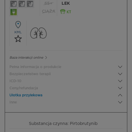
65+
LEK
CIĄŻA
KML
Baza interakcji online
Pełna informacja o produkcie
Bezpieczeństwo terapii
ICD-10
Ceny/refundacja
Ulotka przylekowa
Inne
Substancja czynna: Pirtobrutynib