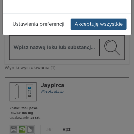
LEKI
Ustawienia preferencji
Akceptuję wszystkie
ZMIEŃ MODUŁ
Wpisz nazwę lub substancję czynną
Wyniki wyszukiwania
(1)
Jaypirca
Pirtobrutinib
Postać:
tabl. powl.
Dawka:
100 mg
Opakowanie:
28 szt.
18
Rpz