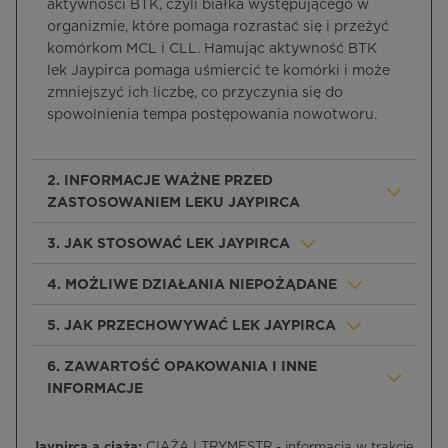
aktywności BTK, czyli białka występującego w
organizmie, które pomaga rozrastać się i przeżyć
komórkom MCL i CLL. Hamując aktywność BTK
lek Jaypirca pomaga uśmiercić te komórki i może
zmniejszyć ich liczbę, co przyczynia się do
spowolnienia tempa postępowania nowotworu.
2. INFORMACJE WAŻNE PRZED
ZASTOSOWANIEM LEKU JAYPIRCA
3. JAK STOSOWAĆ LEK JAYPIRCA
4. MOŻLIWE DZIAŁANIA NIEPOŻĄDANE
5. JAK PRZECHOWYWAĆ LEK JAYPIRCA
6. ZAWARTOŚĆ OPAKOWANIA I INNE
INFORMACJE
Jaypirca a ciąża:
CIĄŻA I TRYMESTR - informacja w trakcie