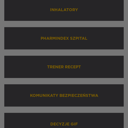
INHALATORY
PHARMINDEX SZPITAL
TRENER RECEPT
KOMUNIKATY BEZPIECZEŃSTWA
DECYZJE GIF