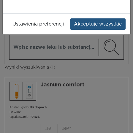
LEKI
Ustawienia preferencji
Akceptuję wszystkie
ZMIEŃ MODUŁ
Wpisz nazwę lub substancję czynną
Wyniki wyszukiwania
(1)
Jasnum comfort
Postać:
globulki dopoch.
Dawka:
Opakowanie:
10 szt.
18
RP