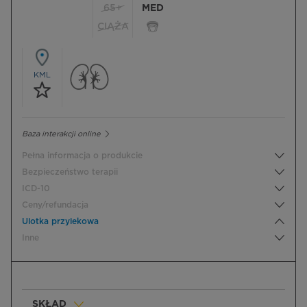
65+
MED
CIĄŻA
KML
Baza interakcji online
Pełna informacja o produkcie
Bezpieczeństwo terapii
ICD-10
Ceny/refundacja
Ulotka przylekowa
Inne
SKŁAD