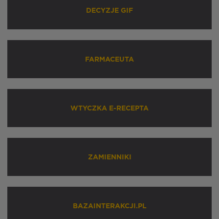
DECYZJE GIF
FARMACEUTA
WTYCZKA E-RECEPTA
ZAMIENNIKI
BAZAINTERAKCJI.PL