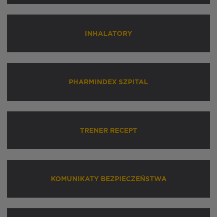
INHALATORY
PHARMINDEX SZPITAL
TRENER RECEPT
KOMUNIKATY BEZPIECZEŃSTWA