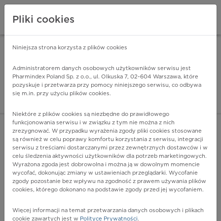
Pliki cookies
Niniejsza strona korzysta z plików cookies
Pharmindex Mobile
INSTALUJ
ZA DARMO - w Google Play
Administratorem danych osobowych użytkowników serwisu jest
Pharmindex Poland Sp. z o.o., ul. Olkuska 7, 02-604 Warszawa, które
pozyskuje i przetwarza przy pomocy niniejszego serwisu, co odbywa
Pharmindex - lider wi
się m.in. przy użyciu plików cookies.
ZALOGUJ SIĘ
ZAREJESTRUJ SIĘ
Niektóre z plików cookies są niezbędne do prawidłowego
funkcjonowania serwisu i w związku z tym nie można z nich
zrezygnować. W przypadku wyrażenia zgody pliki cookies stosowane
są również w celu poprawy komfortu korzystania z serwisu, integracji
serwisu z treściami dostarczanymi przez zewnętrznych dostawców i w
celu śledzenia aktywności użytkowników dla potrzeb marketingowych.
POKAŻ FILTRY
Wyrażona zgoda jest dobrowolna i można ją w dowolnym momencie
wycofać, dokonując zmiany w ustawieniach przeglądarki. Wycofanie
zgody pozostanie bez wpływu na zgodność z prawem używania plików
Pharmindex
cookies, którego dokonano na podstawie zgody przed jej wycofaniem.
lider wiedzy o lekach
Więcej informacji na temat przetwarzania danych osobowych i plikach
cookie zawartych jest w
Polityce Prywatności
.