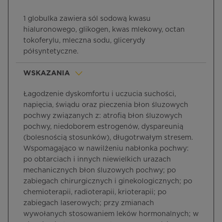
1 globulka zawiera sól sodową kwasu
hialuronowego, glikogen, kwas mlekowy, octan
tokoferylu, mleczna sodu, glicerydy
półsyntetyczne.
WSKAZANIA
Łagodzenie dyskomfortu i uczucia suchości,
napięcia, świądu oraz pieczenia błon śluzowych
pochwy związanych z: atrofią błon śluzowych
pochwy, niedoborem estrogenów, dyspareunią
(bolesnością stosunków), długotrwałym stresem.
Wspomagająco w nawilżeniu nabłonka pochwy:
po obtarciach i innych niewielkich urazach
mechanicznych błon śluzowych pochwy; po
zabiegach chirurgicznych i ginekologicznych; po
chemioterapii, radioterapii, krioterapii; po
zabiegach laserowych; przy zmianach
wywołanych stosowaniem leków hormonalnych; w