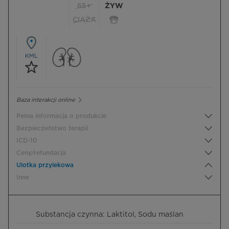
65+
ŻYW
CIĄŻA
KML
Baza interakcji online
Pełna informacja o produkcie
Bezpieczeństwo terapii
ICD-10
Ceny/refundacja
Ulotka przylekowa
Inne
Substancja czynna: Laktitol, Sodu maślan