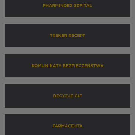
PHARMINDEX SZPITAL
TRENER RECEPT
KOMUNIKATY BEZPIECZEŃSTWA
DECYZJE GIF
FARMACEUTA