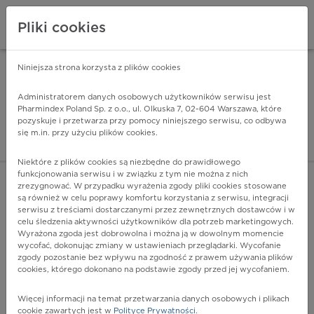
Pliki cookies
Niniejsza strona korzysta z plików cookies
Pharmindex Mobile
INSTALUJ
ZA DARMO - w Google Play
Administratorem danych osobowych użytkowników serwisu jest
Pharmindex Poland Sp. z o.o., ul. Olkuska 7, 02-604 Warszawa, które
pozyskuje i przetwarza przy pomocy niniejszego serwisu, co odbywa
Pharmindex - lider wi
się m.in. przy użyciu plików cookies.
ZALOGUJ SIĘ
ZAREJESTRUJ SIĘ
Niektóre z plików cookies są niezbędne do prawidłowego
funkcjonowania serwisu i w związku z tym nie można z nich
zrezygnować. W przypadku wyrażenia zgody pliki cookies stosowane
są również w celu poprawy komfortu korzystania z serwisu, integracji
serwisu z treściami dostarczanymi przez zewnętrznych dostawców i w
celu śledzenia aktywności użytkowników dla potrzeb marketingowych.
POKAŻ FILTRY
Wyrażona zgoda jest dobrowolna i można ją w dowolnym momencie
wycofać, dokonując zmiany w ustawieniach przeglądarki. Wycofanie
zgody pozostanie bez wpływu na zgodność z prawem używania plików
Pharmindex
cookies, którego dokonano na podstawie zgody przed jej wycofaniem.
lider wiedzy o lekach
Więcej informacji na temat przetwarzania danych osobowych i plikach
cookie zawartych jest w
Polityce Prywatności
.