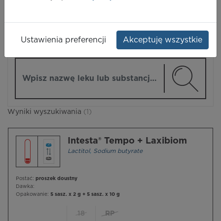
LEKI
Ustawienia preferencji
Akceptuję wszystkie
ZMIEŃ MODUŁ
Wpisz nazwę lub substancję czynną
Wyniki wyszukiwania
(1)
Intesta® Tempo + Laxibiom
Lactitol
,
Sodium butyrate
Postać:
proszek doustny
Dawka:
Opakowanie:
5 sasz. x 2 g + 5 sasz. x 10 g
18
RP