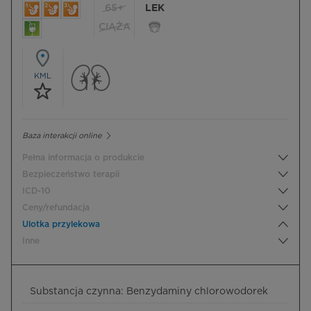
65+
LEK
CIĄŻA
KML
Baza interakcji online
Pełna informacja o produkcie
Bezpieczeństwo terapii
ICD-10
Ceny/refundacja
Ulotka przylekowa
Inne
Substancja czynna: Benzydaminy chlorowodorek