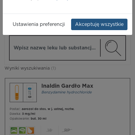
LEKI
Ustawienia preferencji
Akceptuję wszystkie
ZMIEŃ MODUŁ
Wpisz nazwę lub substancję czynną
Wyniki wyszukiwania
(1)
Inaldin Gardło Max
Benzydamine hydrochloride
Postać:
aerozol do stos. w j. ustnej, roztw.
Dawka:
3 mg/ml
Opakowanie:
but. 30 ml
18
RP