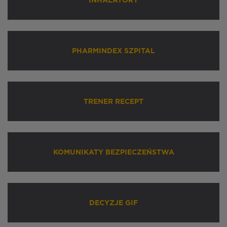
INHALATORY
PHARMINDEX SZPITAL
TRENER RECEPT
KOMUNIKATY BEZPIECZEŃSTWA
DECYZJE GIF