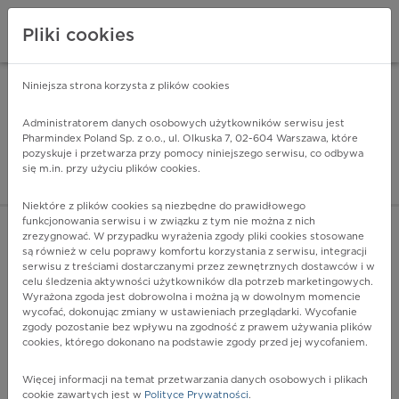
Pliki cookies
Niniejsza strona korzysta z plików cookies
Pharmindex Mobile
INSTALUJ
ZA DARMO - w Google Play
Administratorem danych osobowych użytkowników serwisu jest
Pharmindex Poland Sp. z o.o., ul. Olkuska 7, 02-604 Warszawa, które
pozyskuje i przetwarza przy pomocy niniejszego serwisu, co odbywa
Pharmindex - lider wi
się m.in. przy użyciu plików cookies.
ZALOGUJ SIĘ
ZAREJESTRUJ SIĘ
Niektóre z plików cookies są niezbędne do prawidłowego
funkcjonowania serwisu i w związku z tym nie można z nich
zrezygnować. W przypadku wyrażenia zgody pliki cookies stosowane
są również w celu poprawy komfortu korzystania z serwisu, integracji
serwisu z treściami dostarczanymi przez zewnętrznych dostawców i w
celu śledzenia aktywności użytkowników dla potrzeb marketingowych.
POKAŻ FILTRY
Wyrażona zgoda jest dobrowolna i można ją w dowolnym momencie
wycofać, dokonując zmiany w ustawieniach przeglądarki. Wycofanie
zgody pozostanie bez wpływu na zgodność z prawem używania plików
Pharmindex
cookies, którego dokonano na podstawie zgody przed jej wycofaniem.
lider wiedzy o lekach
Więcej informacji na temat przetwarzania danych osobowych i plikach
cookie zawartych jest w
Polityce Prywatności
.