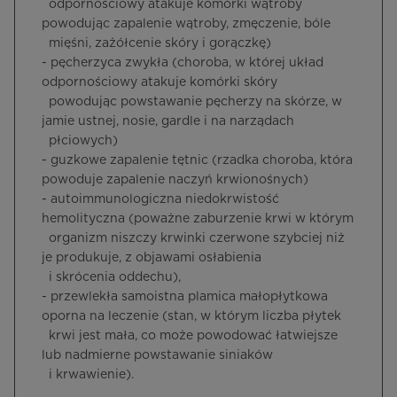
odpornościowy atakuje komórki wątroby
powodując zapalenie wątroby, zmęczenie, bóle
mięśni, zażółcenie skóry i gorączkę)
- pęcherzyca zwykła (choroba, w której układ
odpornościowy atakuje komórki skóry
powodując powstawanie pęcherzy na skórze, w
jamie ustnej, nosie, gardle i na narządach
płciowych)
- guzkowe zapalenie tętnic (rzadka choroba, która
powoduje zapalenie naczyń krwionośnych)
- autoimmunologiczna niedokrwistość
hemolityczna (poważne zaburzenie krwi w którym
organizm niszczy krwinki czerwone szybciej niż
je produkuje, z objawami osłabienia
i skrócenia oddechu),
- przewlekła samoistna plamica małopłytkowa
oporna na leczenie (stan, w którym liczba płytek
krwi jest mała, co może powodować łatwiejsze
lub nadmierne powstawanie siniaków
i krwawienie).