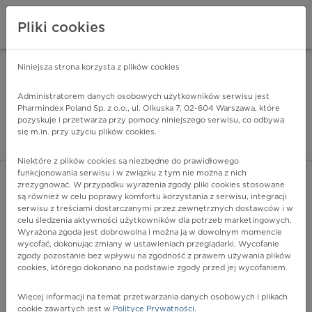
Pliki cookies
Niniejsza strona korzysta z plików cookies
Pharmindex Mobile
INSTALUJ
ZA DARMO - w Google Play
Administratorem danych osobowych użytkowników serwisu jest
Pharmindex Poland Sp. z o.o., ul. Olkuska 7, 02-604 Warszawa, które
pozyskuje i przetwarza przy pomocy niniejszego serwisu, co odbywa
Pharmindex - lider wi
się m.in. przy użyciu plików cookies.
ZALOGUJ SIĘ
ZAREJESTRUJ SIĘ
Niektóre z plików cookies są niezbędne do prawidłowego
funkcjonowania serwisu i w związku z tym nie można z nich
zrezygnować. W przypadku wyrażenia zgody pliki cookies stosowane
są również w celu poprawy komfortu korzystania z serwisu, integracji
serwisu z treściami dostarczanymi przez zewnętrznych dostawców i w
celu śledzenia aktywności użytkowników dla potrzeb marketingowych.
POKAŻ FILTRY
Wyrażona zgoda jest dobrowolna i można ją w dowolnym momencie
wycofać, dokonując zmiany w ustawieniach przeglądarki. Wycofanie
zgody pozostanie bez wpływu na zgodność z prawem używania plików
Pharmindex
cookies, którego dokonano na podstawie zgody przed jej wycofaniem.
lider wiedzy o lekach
Więcej informacji na temat przetwarzania danych osobowych i plikach
cookie zawartych jest w
Polityce Prywatności
.