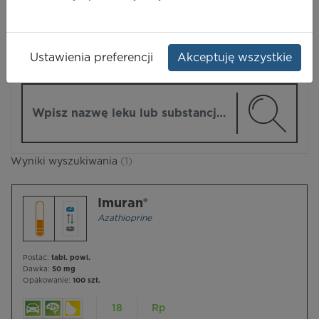
LEKI
Ustawienia preferencji
Akceptuję wszystkie
ZMIEŃ MODUŁ
Wpisz nazwę lub substancję czynną
Wyniki wyszukiwania
(1)
Imuran®
Azathioprine
Postać:
tabl. powl.
Dawka:
50 mg
Opakowanie:
100 szt.
18
Rp