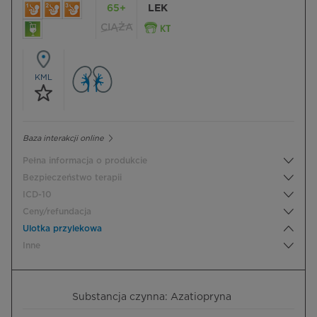
65+
LEK
CIĄŻA
KML
Baza interakcji online
Pełna informacja o produkcie
Bezpieczeństwo terapii
ICD-10
Ceny/refundacja
Ulotka przylekowa
Inne
Substancja czynna: Azatiopryna