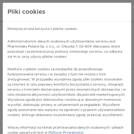
Pliki cookies
Niniejsza strona korzysta z plików cookies
Pharmindex Mobile
INSTALUJ
ZA DARMO - w Google Play
Administratorem danych osobowych użytkowników serwisu jest
Pharmindex Poland Sp. z o.o., ul. Olkuska 7, 02-604 Warszawa, które
pozyskuje i przetwarza przy pomocy niniejszego serwisu, co odbywa
Pharmindex - lider wi
się m.in. przy użyciu plików cookies.
ZALOGUJ SIĘ
ZAREJESTRUJ SIĘ
Niektóre z plików cookies są niezbędne do prawidłowego
funkcjonowania serwisu i w związku z tym nie można z nich
zrezygnować. W przypadku wyrażenia zgody pliki cookies stosowane
są również w celu poprawy komfortu korzystania z serwisu, integracji
serwisu z treściami dostarczanymi przez zewnętrznych dostawców i w
celu śledzenia aktywności użytkowników dla potrzeb marketingowych.
POKAŻ FILTRY
Wyrażona zgoda jest dobrowolna i można ją w dowolnym momencie
wycofać, dokonując zmiany w ustawieniach przeglądarki. Wycofanie
zgody pozostanie bez wpływu na zgodność z prawem używania plików
Pharmindex
cookies, którego dokonano na podstawie zgody przed jej wycofaniem.
lider wiedzy o lekach
Więcej informacji na temat przetwarzania danych osobowych i plikach
cookie zawartych jest w
Polityce Prywatności
.