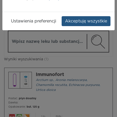
LEKI
Ustawienia preferencji
Akceptuję wszystkie
ZMIEŃ MODUŁ
Wpisz nazwę lub substancję czynną
Wyniki wyszukiwania
(1)
Immunofort
Arctium sp.
,
Aronia melanocarpa
,
Chamomilla recutita
,
Echinacea purpurea
,
Urtica dioica
Postać:
płyn doustny
Dawka:
Opakowanie:
but. 125 g