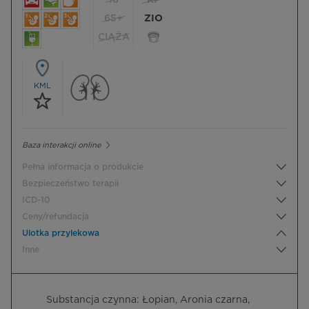
18
RP
65+
ZIO
CIĄŻA
KML
Baza interakcji online
Pełna informacja o produkcie
Bezpieczeństwo terapii
ICD-10
Ceny/refundacja
Ulotka przylekowa
Inne
Substancja czynna: Łopian, Aronia czarna,