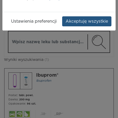
LEKI
Ustawienia preferencji
Akceptuję wszystkie
ZMIEŃ MODUŁ
Wpisz nazwę lub substancję czynną
Wyniki wyszukiwania
(1)
Ibuprom®
Ibuprofen
Postać:
tabl. powl.
Dawka:
200 mg
Opakowanie:
96 szt.
18
RP