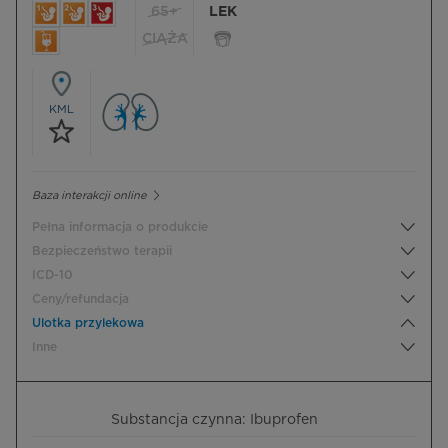
65+
LEK
CIĄŻA
KML
Baza interakcji online
Pełna informacja o produkcie
Bezpieczeństwo terapii
ICD-10
Ceny/refundacja
Ulotka przylekowa
Inne
Substancja czynna: Ibuprofen