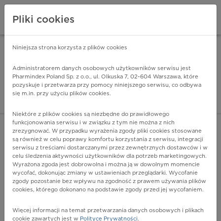
Pliki cookies
Niniejsza strona korzysta z plików cookies
Pharmindex Mobile
INSTALUJ
ZA DARMO - w Google Play
Administratorem danych osobowych użytkowników serwisu jest
Pharmindex Poland Sp. z o.o., ul. Olkuska 7, 02-604 Warszawa, które
pozyskuje i przetwarza przy pomocy niniejszego serwisu, co odbywa
Pharmindex - lider wi
się m.in. przy użyciu plików cookies.
ZALOGUJ SIĘ
ZAREJESTRUJ SIĘ
Niektóre z plików cookies są niezbędne do prawidłowego
funkcjonowania serwisu i w związku z tym nie można z nich
zrezygnować. W przypadku wyrażenia zgody pliki cookies stosowane
są również w celu poprawy komfortu korzystania z serwisu, integracji
serwisu z treściami dostarczanymi przez zewnętrznych dostawców i w
celu śledzenia aktywności użytkowników dla potrzeb marketingowych.
POKAŻ FILTRY
Wyrażona zgoda jest dobrowolna i można ją w dowolnym momencie
wycofać, dokonując zmiany w ustawieniach przeglądarki. Wycofanie
zgody pozostanie bez wpływu na zgodność z prawem używania plików
Pharmindex
cookies, którego dokonano na podstawie zgody przed jej wycofaniem.
lider wiedzy o lekach
Więcej informacji na temat przetwarzania danych osobowych i plikach
cookie zawartych jest w
Polityce Prywatności
.