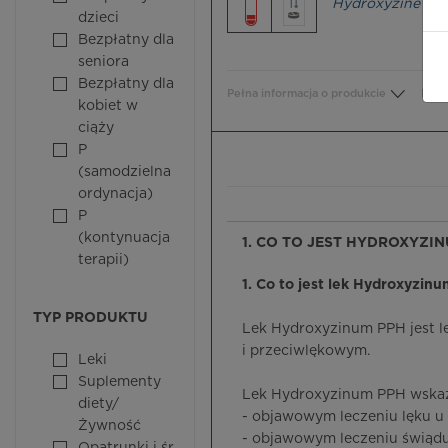
Hydroxyzine hyd
dzieci
Bezpłatny dla
seniora
Bezpłatny dla
Pełna informacja o produkcie
Bezp
kobiet w
ciąży
P
(samodzielna
ordynacja)
P
(kontynuacja
1. CO TO JEST HYDROXYZIN
terapii)
1. Co to jest lek Hydroxyzinu
TYP PRODUKTU
Lek Hydroxyzinum PPH jest l
i przeciwlękowym.
Leki
Suplementy
Lek Hydroxyzinum PPH wskaz
diety/
- objawowym leczeniu lęku u 
Żywność
- objawowym leczeniu świądu