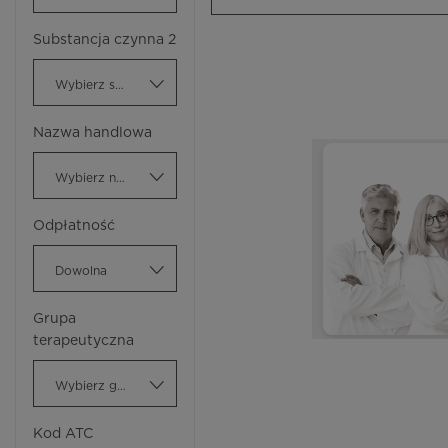
Substancja czynna 2
Wybierz substancję czynną
Nazwa handlowa
Wybierz nazwę handlową
Odpłatność
Dowolna
Grupa
terapeutyczna
Wybierz grupę terapeutyczną
Kod ATC