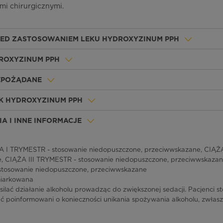
mi chirurgicznymi.
ZED ZASTOSOWANIEM LEKU HYDROXYZINUM PPH
DROXYZINUM PPH
IEPOŻĄDANE
K HYDROXYZINUM PPH
A I INNE INFORMACJE
 I TRYMESTR - stosowanie niedopuszczone, przeciwwskazane, CIĄŻA
, CIĄŻA III TRYMESTR - stosowanie niedopuszczone, przeciwwskaza
stosowanie niedopuszczone, przeciwwskazane
iarkowana
lać działanie alkoholu prowadząc do zwiększonej sedacji. Pacjenci st
 poinformowani o konieczności unikania spożywania alkoholu, zwłaszc