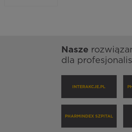
Nasze
rozwiąza
dla profesjonal
INTERAKCJE.PL
P
PHARMINDEX SZPITAL