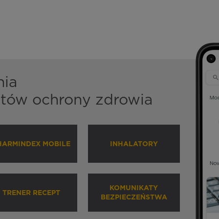
nia
istów ochrony zdrowia
HARMINDEX MOBILE
INHALATORY
KOMUNIKATY
TRENER RECEPT
BEZPIECZEŃSTWA