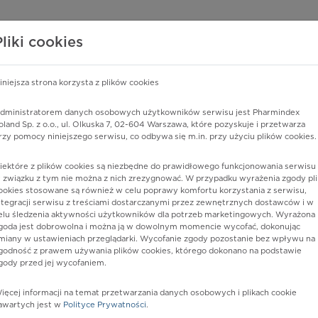
edzy o lekach
WISY PHARMINDEX
DATA LICENSING
SKLEP
Pliki cookies
iniejsza strona korzysta z plików cookies
Pharmindex
dministratorem danych osobowych użytkowników serwisu jest Pharmindex
oland Sp. z o.o., ul. Olkuska 7, 02-604 Warszawa, które pozyskuje i przetwarza
lider wiedzy o lekach
rzy pomocy niniejszego serwisu, co odbywa się m.in. przy użyciu plików cookies.
iektóre z plików cookies są niezbędne do prawidłowego funkcjonowania serwisu 
ę lub substancję czynną
 związku z tym nie można z nich zrezygnować. W przypadku wyrażenia zgody pli
ookies stosowane są również w celu poprawy komfortu korzystania z serwisu,
ntegracji serwisu z treściami dostarczanymi przez zewnętrznych dostawców i w
elu śledzenia aktywności użytkowników dla potrzeb marketingowych. Wyrażona
goda jest dobrowolna i można ją w dowolnym momencie wycofać, dokonując
miany w ustawieniach przeglądarki. Wycofanie zgody pozostanie bez wpływu na
godność z prawem używania plików cookies, którego dokonano na podstawie
gody przed jej wycofaniem.
ięcej informacji na temat przetwarzania danych osobowych i plikach cookie
num PPH
Postać:
tabl. powl.
awartych jest w
Polityce Prywatności
.
Dawka:
25 mg