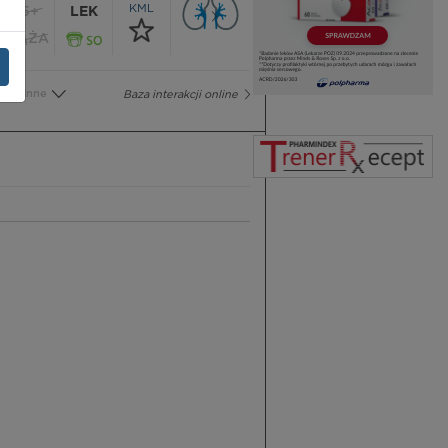
KML
65+
LEK
CIĄŻA
Inne
Baza interakcji online