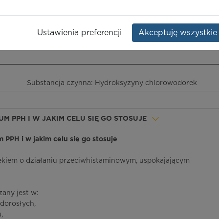
rochloride
Opakowanie:
30 szt.
Ustawienia preferencji
Akceptuję wszystkie
ieczeństwo terapii
ICD-10
Ceny/refundacja
Ulotka przylekowa
Substancja czynna: Hydroksyzyny chlorowodorek
UM PPH I W JAKIM CELU SIĘ GO STOSUJE
m PPH i w jakim celu się go stosuje
ekiem o działaniu przeciwhistaminowym, uspokajającym
any jest w:
dorosłych,
,