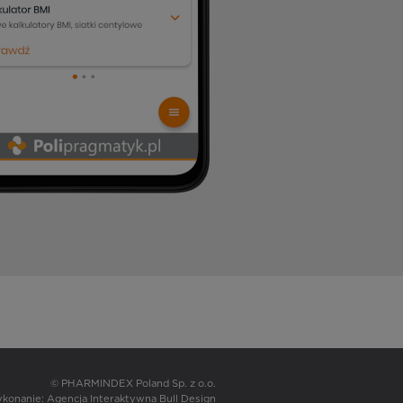
© PHARMINDEX Poland Sp. z o.o.
wykonanie:
Agencja Interaktywna Bull Design