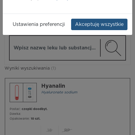
LEKI
Ustawienia preferencji
Akceptuję wszystkie
ZMIEŃ MODUŁ
Wpisz nazwę lub substancję czynną
Wyniki wyszukiwania
(1)
Hyanalin
Hyaluronate sodium
Postać:
czopki doodbyt.
Dawka:
Opakowanie:
10 szt.
18
RP