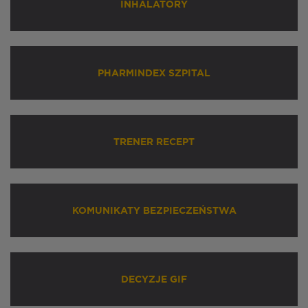
INHALATORY
PHARMINDEX SZPITAL
TRENER RECEPT
KOMUNIKATY BEZPIECZEŃSTWA
DECYZJE GIF