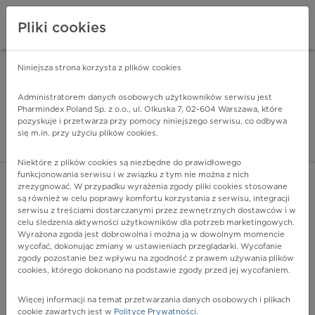
Pliki cookies
Niniejsza strona korzysta z plików cookies
Pharmindex Mobile
INSTALUJ
ZA DARMO - w Google Play
Administratorem danych osobowych użytkowników serwisu jest
Pharmindex Poland Sp. z o.o., ul. Olkuska 7, 02-604 Warszawa, które
pozyskuje i przetwarza przy pomocy niniejszego serwisu, co odbywa
Pharmindex - lider wi
się m.in. przy użyciu plików cookies.
ZALOGUJ SIĘ
ZAREJESTRUJ SIĘ
Niektóre z plików cookies są niezbędne do prawidłowego
funkcjonowania serwisu i w związku z tym nie można z nich
zrezygnować. W przypadku wyrażenia zgody pliki cookies stosowane
są również w celu poprawy komfortu korzystania z serwisu, integracji
serwisu z treściami dostarczanymi przez zewnętrznych dostawców i w
celu śledzenia aktywności użytkowników dla potrzeb marketingowych.
POKAŻ FILTRY
Wyrażona zgoda jest dobrowolna i można ją w dowolnym momencie
wycofać, dokonując zmiany w ustawieniach przeglądarki. Wycofanie
zgody pozostanie bez wpływu na zgodność z prawem używania plików
Pharmindex
cookies, którego dokonano na podstawie zgody przed jej wycofaniem.
lider wiedzy o lekach
Więcej informacji na temat przetwarzania danych osobowych i plikach
cookie zawartych jest w
Polityce Prywatności
.