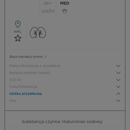
65+
MED
CIĄŻA
KML
Baza interakcji online
Pełna informacja o produkcie
Bezpieczeństwo terapii
ICD-10
Ceny/refundacja
Ulotka przylekowa
Inne
Substancja czynna: Hialuronian sodowy