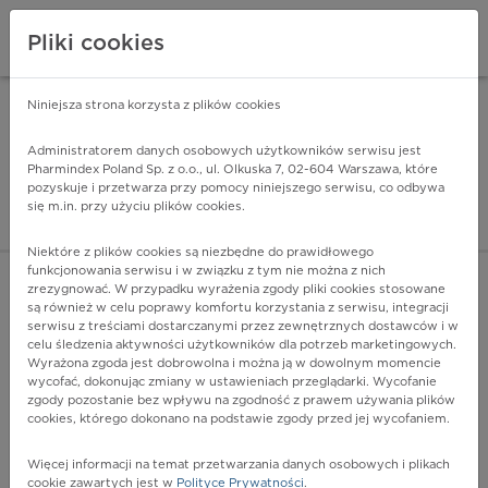
Pliki cookies
Niniejsza strona korzysta z plików cookies
Pharmindex Mobile
INSTALUJ
ZA DARMO - w Google Play
Administratorem danych osobowych użytkowników serwisu jest
Pharmindex Poland Sp. z o.o., ul. Olkuska 7, 02-604 Warszawa, które
pozyskuje i przetwarza przy pomocy niniejszego serwisu, co odbywa
Pharmindex - lider wi
się m.in. przy użyciu plików cookies.
ZALOGUJ SIĘ
ZAREJESTRUJ SIĘ
Niektóre z plików cookies są niezbędne do prawidłowego
funkcjonowania serwisu i w związku z tym nie można z nich
zrezygnować. W przypadku wyrażenia zgody pliki cookies stosowane
są również w celu poprawy komfortu korzystania z serwisu, integracji
serwisu z treściami dostarczanymi przez zewnętrznych dostawców i w
celu śledzenia aktywności użytkowników dla potrzeb marketingowych.
POKAŻ FILTRY
Wyrażona zgoda jest dobrowolna i można ją w dowolnym momencie
wycofać, dokonując zmiany w ustawieniach przeglądarki. Wycofanie
zgody pozostanie bez wpływu na zgodność z prawem używania plików
Pharmindex
cookies, którego dokonano na podstawie zgody przed jej wycofaniem.
lider wiedzy o lekach
Więcej informacji na temat przetwarzania danych osobowych i plikach
cookie zawartych jest w
Polityce Prywatności
.