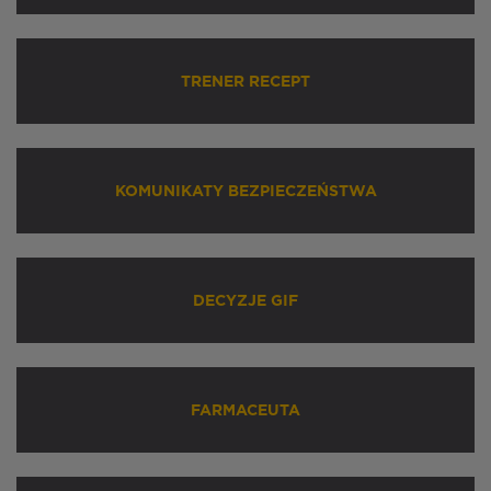
TRENER RECEPT
KOMUNIKATY BEZPIECZEŃSTWA
DECYZJE GIF
FARMACEUTA