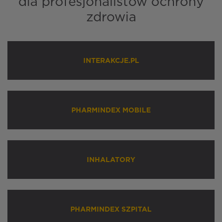
dla profesjonalistów ochrony
zdrowia
INTERAKCJE.PL
PHARMINDEX MOBILE
INHALATORY
PHARMINDEX SZPITAL