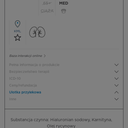
65+
MED
CIĄŻA
KML
Baza interakcji online
Pełna informacja o produkcie
Bezpieczeństwo terapii
ICD-10
Ceny/refundacja
Ulotka przylekowa
Inne
Substancja czynna: Hialuronian sodowy, Karnityna,
Olej rycynowy