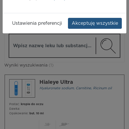
LEKI
Ustawienia preferencji
Akceptuję wszystkie
ZMIEŃ MODUŁ
Wpisz nazwę lub substancję czynną
Wyniki wyszukiwania
(1)
Hialeye Ultra
Hyaluronate sodium
,
Carnitine
,
Ricinum oil
Postać:
krople do oczu
Dawka:
Opakowanie:
but. 10 ml
18
RP