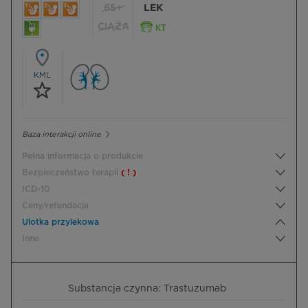
65+
LEK
CIĄŻA
KML
Baza interakcji online
Pełna informacja o produkcie
Bezpieczeństwo terapii
( ! )
ICD-10
Ceny/refundacja
Ulotka przylekowa
Inne
Substancja czynna: Trastuzumab