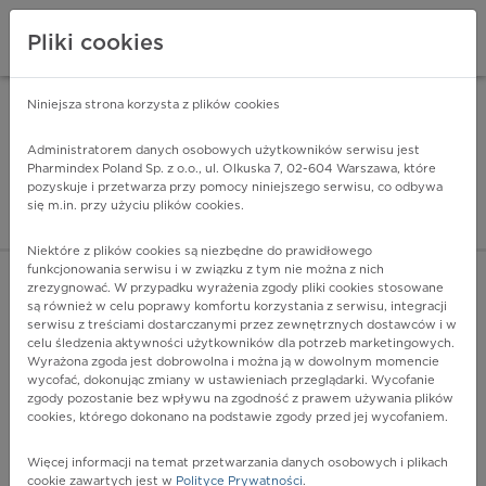
Pliki cookies
Niniejsza strona korzysta z plików cookies
Pharmindex Mobile
INSTALUJ
ZA DARMO - w Google Play
Administratorem danych osobowych użytkowników serwisu jest
Pharmindex Poland Sp. z o.o., ul. Olkuska 7, 02-604 Warszawa, które
pozyskuje i przetwarza przy pomocy niniejszego serwisu, co odbywa
Pharmindex - lider wi
się m.in. przy użyciu plików cookies.
ZALOGUJ SIĘ
ZAREJESTRUJ SIĘ
Niektóre z plików cookies są niezbędne do prawidłowego
funkcjonowania serwisu i w związku z tym nie można z nich
zrezygnować. W przypadku wyrażenia zgody pliki cookies stosowane
są również w celu poprawy komfortu korzystania z serwisu, integracji
serwisu z treściami dostarczanymi przez zewnętrznych dostawców i w
celu śledzenia aktywności użytkowników dla potrzeb marketingowych.
POKAŻ FILTRY
Wyrażona zgoda jest dobrowolna i można ją w dowolnym momencie
wycofać, dokonując zmiany w ustawieniach przeglądarki. Wycofanie
zgody pozostanie bez wpływu na zgodność z prawem używania plików
Pharmindex
cookies, którego dokonano na podstawie zgody przed jej wycofaniem.
lider wiedzy o lekach
Więcej informacji na temat przetwarzania danych osobowych i plikach
cookie zawartych jest w
Polityce Prywatności
.