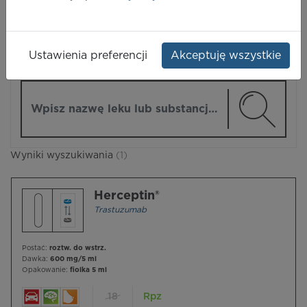
LEKI
Ustawienia preferencji
Akceptuję wszystkie
ZMIEŃ MODUŁ
Wpisz nazwę lub substancję czynną
Wyniki wyszukiwania
(1)
Herceptin®
Trastuzumab
Postać:
roztw. do wstrz.
Dawka:
600 mg/5 ml
Opakowanie:
fiolka 5 ml
18
Rpz