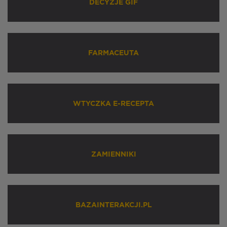
DECYZJE GIF
FARMACEUTA
WTYCZKA E-RECEPTA
ZAMIENNIKI
BAZAINTERAKCJI.PL