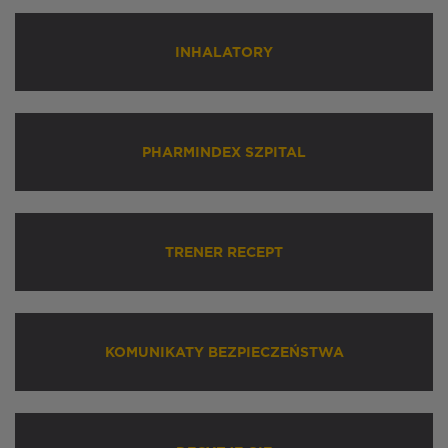
INHALATORY
PHARMINDEX SZPITAL
TRENER RECEPT
KOMUNIKATY BEZPIECZEŃSTWA