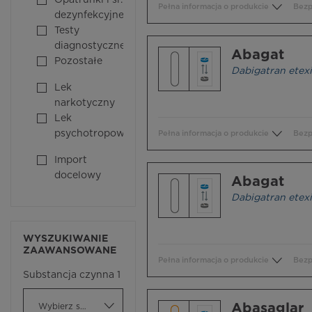
Opatrunki i śr.
Pełna informacja o produkcie
Bezp
dezynfekcyjne
Testy
diagnostyczne
Abagat
Pozostałe
Dabigatran etexi
Lek
narkotyczny
Lek
psychotropowy
Pełna informacja o produkcie
Bezp
Import
docelowy
Abagat
Dabigatran etexi
WYSZUKIWANIE
ZAAWANSOWANE
Pełna informacja o produkcie
Bezp
Substancja czynna 1
Abasaglar
Wybierz substancję czynną