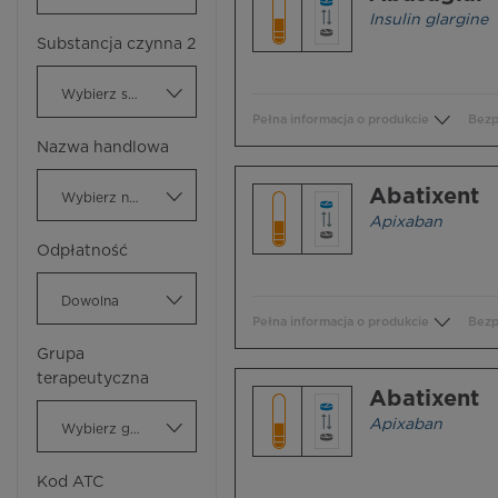
Insulin glargine
Substancja czynna 2
Wybierz substancję czynną
Pełna informacja o produkcie
Bezp
Nazwa handlowa
Abatixent
Wybierz nazwę handlową
Apixaban
Odpłatność
Dowolna
Pełna informacja o produkcie
Bezp
Grupa
terapeutyczna
Abatixent
Apixaban
Wybierz grupę terapeutyczną
Kod ATC