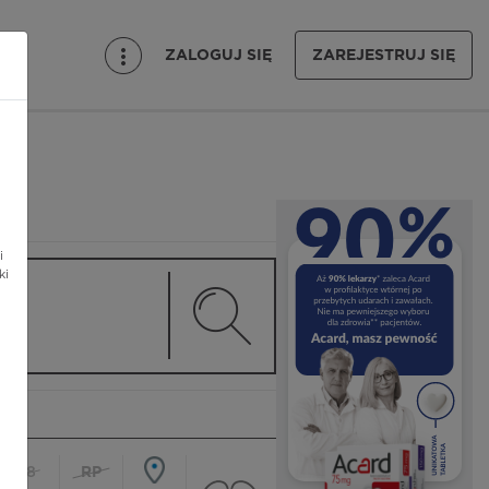
ZALOGUJ SIĘ
ZAREJESTRUJ SIĘ
i
ki
18
RP