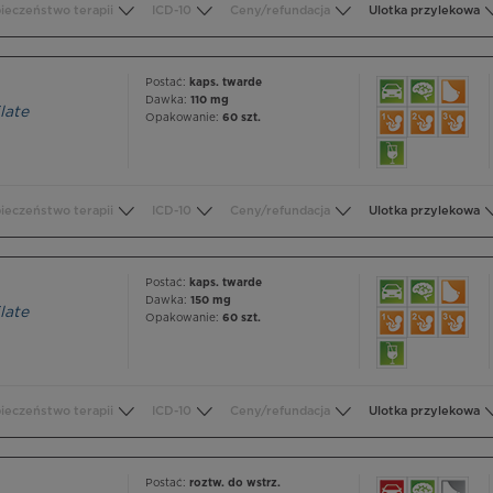
ieczeństwo terapii
ICD-10
Ceny/refundacja
Ulotka przylekowa
Postać:
kaps. twarde
Dawka:
110 mg
late
Opakowanie:
60 szt.
ieczeństwo terapii
ICD-10
Ceny/refundacja
Ulotka przylekowa
Postać:
kaps. twarde
Dawka:
150 mg
late
Opakowanie:
60 szt.
ieczeństwo terapii
ICD-10
Ceny/refundacja
Ulotka przylekowa
Postać:
roztw. do wstrz.