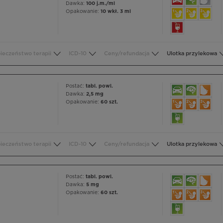
Dawka:
100 j.m./ml
Opakowanie:
10 wkł. 3 ml
ieczeństwo terapii
ICD-10
Ceny/refundacja
Ulotka przylekowa
Postać:
tabl. powl.
Dawka:
2,5 mg
Opakowanie:
60 szt.
ieczeństwo terapii
ICD-10
Ceny/refundacja
Ulotka przylekowa
Postać:
tabl. powl.
Dawka:
5 mg
Opakowanie:
60 szt.