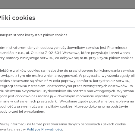
edzy o lekach
WISY PHARMINDEX
DATA LICENSING
SKLEP
Pliki cookies
iniejsza strona korzysta z plików cookies
Pharmindex
dministratorem danych osobowych użytkowników serwisu jest Pharmindex
oland Sp. z o.o., ul. Olkuska 7, 02-604 Warszawa, które pozyskuje i przetwarza
lider wiedzy o lekach
rzy pomocy niniejszego serwisu, co odbywa się m.in. przy użyciu plików cookies.
iektóre z plików cookies są niezbędne do prawidłowego funkcjonowania serwisu 
ę lub substancję czynną
 związku z tym nie można z nich zrezygnować. W przypadku wyrażenia zgody pli
ookies stosowane są również w celu poprawy komfortu korzystania z serwisu,
ntegracji serwisu z treściami dostarczanymi przez zewnętrznych dostawców i w
elu śledzenia aktywności użytkowników dla potrzeb marketingowych. Wyrażona
goda jest dobrowolna i można ją w dowolnym momencie wycofać, dokonując
miany w ustawieniach przeglądarki. Wycofanie zgody pozostanie bez wpływu na
godność z prawem używania plików cookies, którego dokonano na podstawie
gody przed jej wycofaniem.
ięcej informacji na temat przetwarzania danych osobowych i plikach cookie
Postać:
proszek do sporz. zaw.
awartych jest w
Polityce Prywatności
.
doustnej