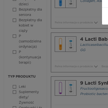
Collagen
,
Ascorb
dzieci
Bezpłatny dla
seniora
Bezpłatny dla
Pełna informacja o produkcie
Bezp
kobiet w
ciąży
P
4 Lacti Ba
(samodzielna
Lacticaseibacil
ordynacja)
GG
P
(kontynuacja
terapii)
Pełna informacja o produkcie
Bezp
TYP PRODUKTU
9 Lacti Syn
Leki
Fructooligosacc
Suplementy
Probiotic bacter
diety/
Żywność