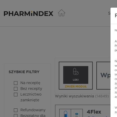
Pharmindex - lider wi
SER
N
A
P
p
N
Wpisz nazw
w
c
SZYBKIE FILTRY
i
c
LEKI
Na receptę
z
ZMIEŃ MODUŁ
z
Bez recepty
z
Lecznictwo
Wyniki wyszukiwania
(14849)
z
zamknięte
W
Refundowany
4Flex
z
Bezpłatny dla