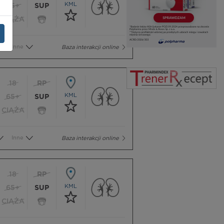
KML
65+
SUP
CIĄŻA
Inne
Baza interakcji online
18
RP
KML
65+
SUP
CIĄŻA
Inne
Baza interakcji online
18
RP
KML
65+
SUP
CIĄŻA