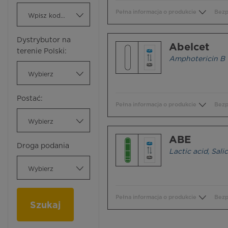
Pełna informacja o produkcie
Bezp
Wpisz kod ATC
Dystrybutor na
Abelcet
terenie Polski:
Amphotericin B
Wybierz
Postać:
Pełna informacja o produkcie
Bezp
Wybierz
ABE
Droga podania
Lactic acid
,
Salic
Wybierz
Pełna informacja o produkcie
Bezp
Szukaj