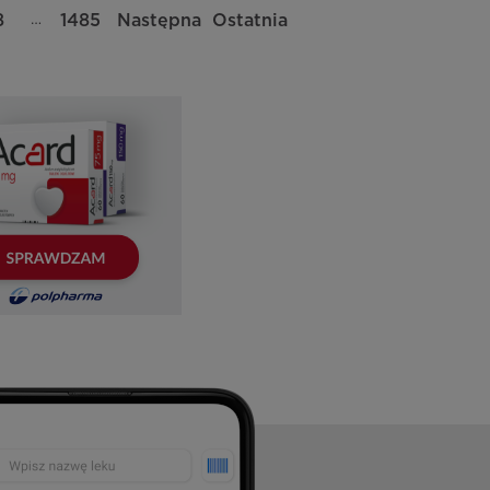
…
8
1485
Następna
Ostatnia