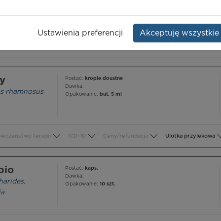
ic acid
Dawka:
10 g+20 mg
Opakowanie:
30 saszetek 10,02 g
Ustawienia preferencji
Akceptuję wszystkie
ieczeństwo terapii
ICD-10
Ceny/refundacja
Ulotka przylekowa
by
Postać:
krople doustne
Dawka:
lus rhamnosus
Opakowanie:
but. 5 ml
ieczeństwo terapii
ICD-10
Ceny/refundacja
Ulotka przylekowa
bio
Postać:
kaps.
Dawka:
harides
,
Opakowanie:
10 szt.
ia