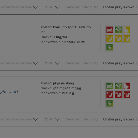
ieczeństwo terapii
ICD-10
Ceny/refundacja
Ulotka przylekowa
Postać:
konc. do sporz. zaw. do
inf.
Dawka:
5 mg/ml
Opakowanie:
10 fiolek 20 ml
ieczeństwo terapii
ICD-10
Ceny/refundacja
Ulotka przylekowa
Postać:
płyn na skórę
Dawka:
(89 mg+89 mg)/g
ylic acid
Opakowanie:
but. 8 g
ieczeństwo terapii
ICD-10
Ceny/refundacja
Ulotka przylekowa