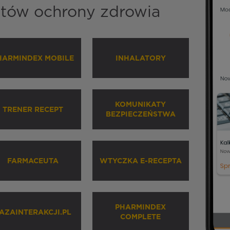
istów ochrony zdrowia
HARMINDEX MOBILE
INHALATORY
KOMUNIKATY
TRENER RECEPT
BEZPIECZEŃSTWA
FARMACEUTA
WTYCZKA E-RECEPTA
PHARMINDEX
AZAINTERAKCJI.PL
COMPLETE