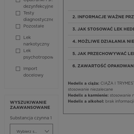
Opatrunki i śr.
dezynfekcyjne
Testy
2. INFORMACJE WAŻNE PR
diagnostyczne
Pozostałe
3. JAK STOSOWAĆ LEK HED
Lek
4. MOŻLIWE DZIAŁANIA N
narkotyczny
Lek
5. JAK PRZECHOWYWAĆ LE
psychotropowy
6. ZAWARTOŚĆ OPAKOWANI
Import
docelowy
Hedelix a ciąża:
CIĄŻA I TRYMESTR
stosowanie niezalecane
Hedelix a karmienie:
stosowanie 
Hedelix a alkohol:
brak informacji
WYSZUKIWANIE
ZAAWANSOWANE
Substancja czynna 1
Wybierz substancję czynną