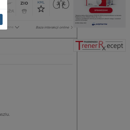
KML
65+
ZIO
CIĄŻA
Inne
Baza interakcji online
szlu.