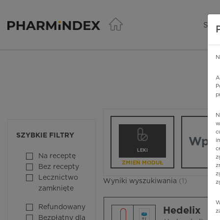
Pharmindex - lider wi
SER
N
A
P
p
N
Wpisz nazw
w
c
SZYBKIE FILTRY
i
c
LEKI
Na receptę
z
ZMIEŃ MODUŁ
z
Bez recepty
z
Lecznictwo
Wyniki wyszukiwania
(1)
z
zamknięte
W
Refundowany
Hedelix
z
Bezpłatny dla