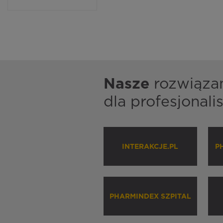
Nasze
rozwiąza
dla profesjonal
INTERAKCJE.PL
P
PHARMINDEX SZPITAL