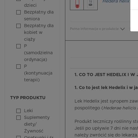
Hedera helix
dzieci
Bezpłatny dla
seniora
Bezpłatny dla
Pełna informacja o produkcie
Bezp
kobiet w
ciąży
P
(samodzielna
ordynacja)
P
(kontynuacja
1. CO TO JEST HEDELIX I W
terapii)
1. Co to jest lek Hedelix i w j
TYP PRODUKTU
Lek Hedelix jest syropem zaw
pospolitego (
Hederae helicis 
Leki
Suplementy
Produkt leczniczy roślinny 
diety/
Jeśli po upływie 7 dni nie nas
Żywność
należy zwrócić się do lekarza.