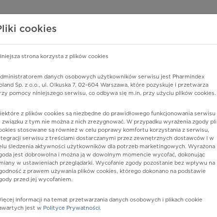
edzy o lekach
WISY PHARMINDEX
DATA LICENSING
SKLEP
Pliki cookies
iniejsza strona korzysta z plików cookies
Pharmindex
dministratorem danych osobowych użytkowników serwisu jest Pharmindex
oland Sp. z o.o., ul. Olkuska 7, 02-604 Warszawa, które pozyskuje i przetwarza
lider wiedzy o lekach
rzy pomocy niniejszego serwisu, co odbywa się m.in. przy użyciu plików cookies.
iektóre z plików cookies są niezbędne do prawidłowego funkcjonowania serwisu 
ę lub substancję czynną
 związku z tym nie można z nich zrezygnować. W przypadku wyrażenia zgody pli
ookies stosowane są również w celu poprawy komfortu korzystania z serwisu,
ntegracji serwisu z treściami dostarczanymi przez zewnętrznych dostawców i w
elu śledzenia aktywności użytkowników dla potrzeb marketingowych. Wyrażona
goda jest dobrowolna i można ją w dowolnym momencie wycofać, dokonując
miany w ustawieniach przeglądarki. Wycofanie zgody pozostanie bez wpływu na
godność z prawem używania plików cookies, którego dokonano na podstawie
gody przed jej wycofaniem.
ięcej informacji na temat przetwarzania danych osobowych i plikach cookie
Postać:
syrop
awartych jest w
Polityce Prywatności
.
Dawka:
40 mg/5 ml