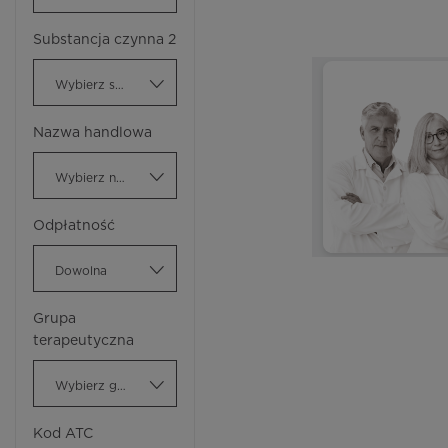
Substancja czynna 2
Wybierz substancję czynną
Nazwa handlowa
Wybierz nazwę handlową
Odpłatność
Dowolna
Grupa
terapeutyczna
Wybierz grupę terapeutyczną
Kod ATC