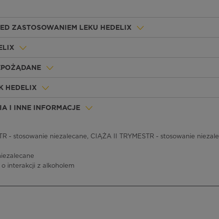
ZED ZASTOSOWANIEM LEKU HEDELIX
ELIX
IEPOŻĄDANE
K HEDELIX
A I INNE INFORMACJE
 - stosowanie niezalecane, CIĄŻA II TRYMESTR - stosowanie niezale
niezalecane
 o interakcji z alkoholem