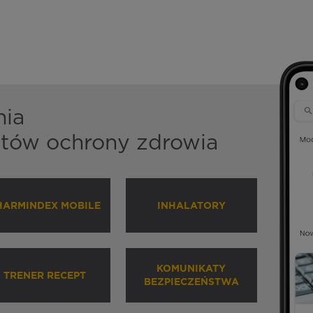
nia
istów ochrony zdrowia
HARMINDEX MOBILE
INHALATORY
KOMUNIKATY
TRENER RECEPT
BEZPIECZEŃSTWA