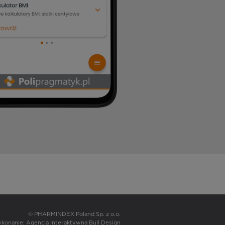
© PHARMINDEX Poland Sp. z o.o.
wykonanie:
Agencja Interaktywna Bull Design