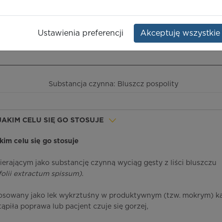
Opakowanie:
but. 100 ml
Ustawienia preferencji
Akceptuję wszystkie
ieczeństwo terapii
ICD-10
Ceny/refundacja
Ulotka przylekowa
Substancja czynna: Bluszcz pospolity
 JAKIM CELU SIĘ GO STOSUJE
akim celu się go stosuje
ierającym jako substancję czynną wyciąg gęsty z liści bluszczu
folii extractum spissum)
.
stosowany jako lek wykrztuśny w produktywnym (tzw. mokrym) ka
tąpiła poprawa lub pacjent czuje się gorzej,