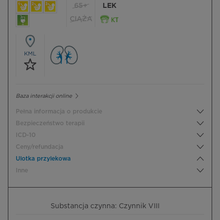
65+
LEK
CIĄŻA
KML
Baza interakcji online
Pełna informacja o produkcie
Bezpieczeństwo terapii
ICD-10
Ceny/refundacja
Ulotka przylekowa
Inne
Substancja czynna: Czynnik VIII