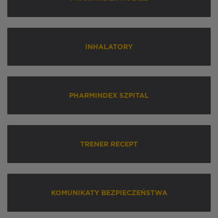
INHALATORY
PHARMINDEX SZPITAL
TRENER RECEPT
KOMUNIKATY BEZPIECZEŃSTWA