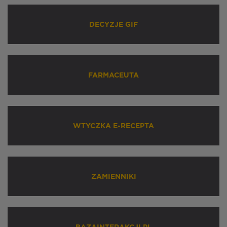
DECYZJE GIF
FARMACEUTA
WTYCZKA E-RECEPTA
ZAMIENNIKI