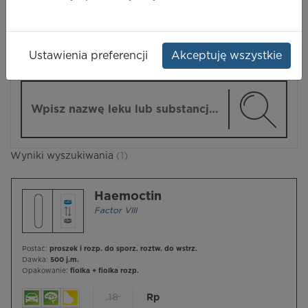
LEKI
Ustawienia preferencji
Akceptuję wszystkie
ZMIEŃ MODUŁ
Wpisz nazwę lub substancję czynną
Wyniki wyszukiwania
(1)
Haemoctin
Factor VIII
Postać:
proszek i rozp. do sporz. roztw. do wstrz.
Dawka:
500 j.m.
Opakowanie:
fiolka + fiolka rozp.
18
Rp