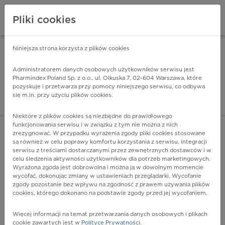
Pliki cookies
Niniejsza strona korzysta z plików cookies
Pharmindex Mobile
INSTALUJ
ZA DARMO - w Google Play
Administratorem danych osobowych użytkowników serwisu jest
Pharmindex Poland Sp. z o.o., ul. Olkuska 7, 02-604 Warszawa, które
pozyskuje i przetwarza przy pomocy niniejszego serwisu, co odbywa
Pharmindex - lider wi
się m.in. przy użyciu plików cookies.
ZALOGUJ SIĘ
ZAREJESTRUJ SIĘ
Niektóre z plików cookies są niezbędne do prawidłowego
funkcjonowania serwisu i w związku z tym nie można z nich
zrezygnować. W przypadku wyrażenia zgody pliki cookies stosowane
są również w celu poprawy komfortu korzystania z serwisu, integracji
serwisu z treściami dostarczanymi przez zewnętrznych dostawców i w
celu śledzenia aktywności użytkowników dla potrzeb marketingowych.
POKAŻ FILTRY
Wyrażona zgoda jest dobrowolna i można ją w dowolnym momencie
wycofać, dokonując zmiany w ustawieniach przeglądarki. Wycofanie
zgody pozostanie bez wpływu na zgodność z prawem używania plików
Pharmindex
cookies, którego dokonano na podstawie zgody przed jej wycofaniem.
lider wiedzy o lekach
Więcej informacji na temat przetwarzania danych osobowych i plikach
cookie zawartych jest w
Polityce Prywatności
.