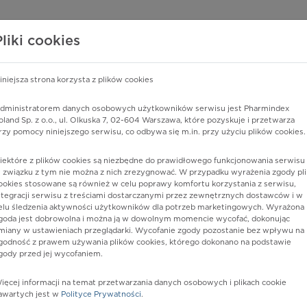
edzy o lekach
WISY PHARMINDEX
DATA LICENSING
SKLEP
Pliki cookies
iniejsza strona korzysta z plików cookies
Pharmindex
dministratorem danych osobowych użytkowników serwisu jest Pharmindex
oland Sp. z o.o., ul. Olkuska 7, 02-604 Warszawa, które pozyskuje i przetwarza
lider wiedzy o lekach
rzy pomocy niniejszego serwisu, co odbywa się m.in. przy użyciu plików cookies.
iektóre z plików cookies są niezbędne do prawidłowego funkcjonowania serwisu 
ę lub substancję czynną
 związku z tym nie można z nich zrezygnować. W przypadku wyrażenia zgody pli
ookies stosowane są również w celu poprawy komfortu korzystania z serwisu,
ntegracji serwisu z treściami dostarczanymi przez zewnętrznych dostawców i w
elu śledzenia aktywności użytkowników dla potrzeb marketingowych. Wyrażona
goda jest dobrowolna i można ją w dowolnym momencie wycofać, dokonując
miany w ustawieniach przeglądarki. Wycofanie zgody pozostanie bez wpływu na
godność z prawem używania plików cookies, którego dokonano na podstawie
gody przed jej wycofaniem.
ięcej informacji na temat przetwarzania danych osobowych i plikach cookie
Postać:
proszek do sporz. roztw.
awartych jest w
Polityce Prywatności
.
doustnego