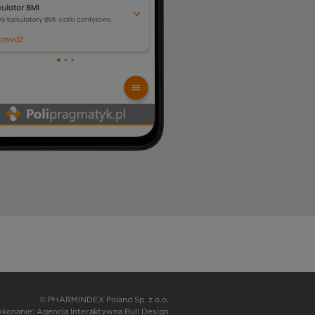
© PHARMINDEX Poland Sp. z o.o.
wykonanie:
Agencja Interaktywna Bull Design