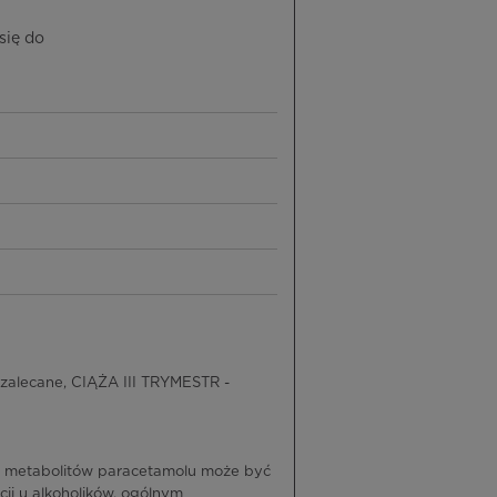
się do
zalecane, CIĄŻA III TRYMESTR -
ci metabolitów paracetamolu może być
cji u alkoholików, ogólnym