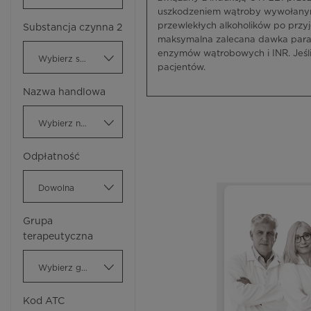
uszkodzeniem wątroby wywołanym
przewlekłych alkoholików po prz
Substancja czynna 2
maksymalna zalecana dawka parac
enzymów wątrobowych i INR. Jeśli
Wybierz substancję czynną
pacjentów.
Nazwa handlowa
Wybierz nazwę handlową
Odpłatność
Dowolna
Grupa
terapeutyczna
Wybierz grupę terapeutyczną
Kod ATC