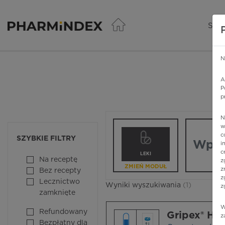
Pharmindex - lider wi
SER
N
A
P
p
N
Wpisz nazw
w
c
SZYBKIE FILTRY
i
c
LEKI
Na receptę
z
ZMIEŃ MODUŁ
z
Bez recepty
z
Lecznictwo
Wyniki wyszukiwania
(1)
z
zamknięte
W
Refundowany
Gripex® Hot
z
Bezpłatny dla