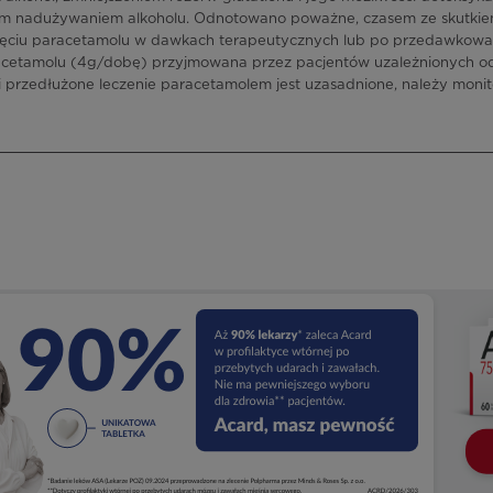
 nadużywaniem alkoholu. Odnotowano poważne, czasem ze skutkiem
yjęciu paracetamolu w dawkach terapeutycznych lub po przedawkowan
etamolu (4g/dobę) przyjmowana przez pacjentów uzależnionych od
 przedłużone leczenie paracetamolem jest uzasadnione, należy moni