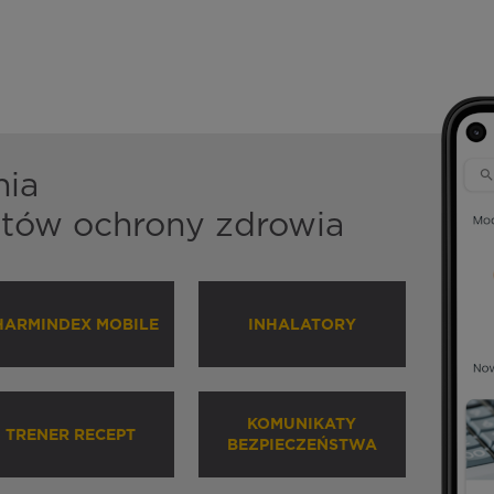
nia
istów ochrony zdrowia
HARMINDEX MOBILE
INHALATORY
KOMUNIKATY
TRENER RECEPT
BEZPIECZEŃSTWA