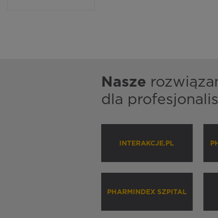
Nasze
rozwiąza
dla profesjonal
INTERAKCJE.PL
P
PHARMINDEX SZPITAL