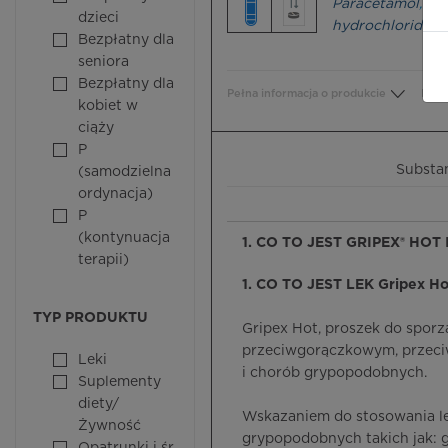
Paracetamol
,
Ph
dzieci
hydrochloride
,
A
Bezpłatny dla
seniora
Bezpłatny dla
Pełna informacja o produkcie
Bezp
kobiet w
ciąży
P
Substa
(samodzielna
ordynacja)
P
(kontynuacja
1. CO TO JEST GRIPEX® HOT
terapii)
1. CO TO JEST LEK Gripex 
TYP PRODUKTU
Gripex Hot, proszek do sporz
przeciwgorączkowym, przeciw
Leki
i chorób grypopodobnych.
Suplementy
diety/
Wskazaniem do stosowania lek
Żywność
grypopodobnych takich jak: g