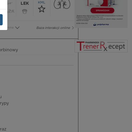
KML
65+
LEK
CIĄŻA
Inne
Baza interakcji online
korbinowy
u
rypy
oraz