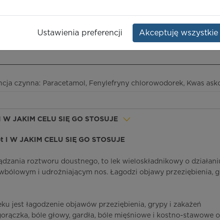
enylephrine
Dawka:
650 mg+10 mg+50 mg
scorbic acid
Opakowanie:
12 saszetek
Ustawienia preferencji
Akceptuję wszystkie
ieczeństwo terapii
ICD-10
Ceny/refundacja
Ulotka przylekowa
ncja czynna: Paracetamol, Fenylefryny chlorowodorek, Kwas as
 I W JAKIM CELU SIĘ GO STOSUJE
Hot I W JAKIM CELU SIĘ GO STOSUJE
ądzania roztworu doustnego, to lek wieloskładnikowy o działani
bólowym i udrożniającym nos. Łagodzi objawy przeziębienia, g
u jest łagodzenie objawów przeziębienia, grypy i zakażeń
orączka, bóle głowy, gardła, bóle mięśniowe i kostno-stawowe 