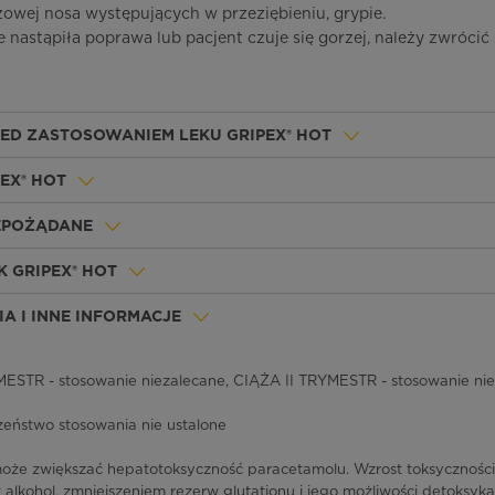
owej nosa występujących w przeziębieniu, grypie.
ie nastąpiła poprawa lub pacjent czuje się gorzej, należy zwrócić 
ZED ZASTOSOWANIEM LEKU GRIPEX® HOT
EX® HOT
IEPOŻĄDANE
 GRIPEX® HOT
A I INNE INFORMACJE
ESTR - stosowanie niezalecane, CIĄŻA II TRYMESTR - stosowanie nie
eństwo stosowania nie ustalone
może zwiększać hepatotoksyczność paracetamolu. Wzrost toksycznoś
alkohol, zmniejszeniem rezerw glutationu i jego możliwości detoksyka