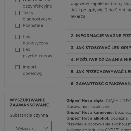
Opatrunki i śr.
objawów zapalenia błony śluz
dezynfekcyjne
Jeśli po upływie 3 do 5 dni n
Testy
lekarza.
diagnostyczne
Pozostałe
2. INFORMACJE WAŻNE PR
Lek
narkotyczny
3. JAK STOSOWAĆ LEK GRIP
Lek
psychotropowy
4. MOŻLIWE DZIAŁANIA N
Import
5. JAK PRZECHOWYWAĆ LEK
docelowy
6. ZAWARTOŚĆ OPAKOWANI
WYSZUKIWANIE
Gripex® Hot a ciąża:
CIĄŻA I TRYM
ZAAWANSOWANE
stosowanie niezalecane
Gripex® Hot a karmienie:
bezpiecz
Substancja czynna 1
Gripex® Hot a alkohol:
poważna
Przewlekłe spożywanie alkoholu 
Wybierz substancję czynną
związany z indukcją CYP2E1 przez 