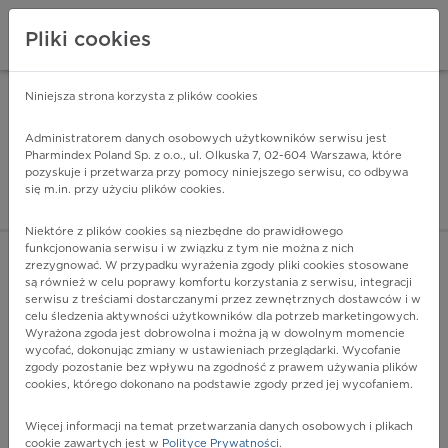
Pliki cookies
Niniejsza strona korzysta z plików cookies
Pharmindex Mobile
INSTALUJ
ZA DARMO - w Google Play
Administratorem danych osobowych użytkowników serwisu jest
Pharmindex Poland Sp. z o.o., ul. Olkuska 7, 02-604 Warszawa, które
pozyskuje i przetwarza przy pomocy niniejszego serwisu, co odbywa
Pharmindex - lider wi
się m.in. przy użyciu plików cookies.
ZALOGUJ SIĘ
ZAREJESTRUJ SIĘ
Niektóre z plików cookies są niezbędne do prawidłowego
funkcjonowania serwisu i w związku z tym nie można z nich
zrezygnować. W przypadku wyrażenia zgody pliki cookies stosowane
są również w celu poprawy komfortu korzystania z serwisu, integracji
serwisu z treściami dostarczanymi przez zewnętrznych dostawców i w
celu śledzenia aktywności użytkowników dla potrzeb marketingowych.
POKAŻ FILTRY
Wyrażona zgoda jest dobrowolna i można ją w dowolnym momencie
wycofać, dokonując zmiany w ustawieniach przeglądarki. Wycofanie
zgody pozostanie bez wpływu na zgodność z prawem używania plików
Pharmindex
cookies, którego dokonano na podstawie zgody przed jej wycofaniem.
lider wiedzy o lekach
Więcej informacji na temat przetwarzania danych osobowych i plikach
cookie zawartych jest w
Polityce Prywatności
.