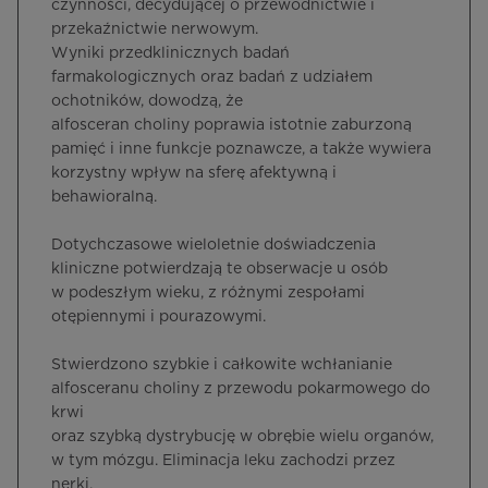
czynności, decydującej o przewodnictwie i
przekaźnictwie nerwowym.
Wyniki przedklinicznych badań
farmakologicznych oraz badań z udziałem
ochotników, dowodzą, że
alfosceran choliny poprawia istotnie zaburzoną
pamięć i inne funkcje poznawcze, a także wywiera
korzystny wpływ na sferę afektywną i
behawioralną.
Dotychczasowe wieloletnie doświadczenia
kliniczne potwierdzają te obserwacje u osób
w podeszłym wieku, z różnymi zespołami
otępiennymi i pourazowymi.
Stwierdzono szybkie i całkowite wchłanianie
alfosceranu choliny z przewodu pokarmowego do
krwi
oraz szybką dystrybucję w obrębie wielu organów,
w tym mózgu. Eliminacja leku zachodzi przez
nerki.