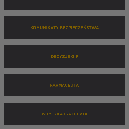
KOMUNIKATY BEZPIECZEŃSTWA
DECYZJE GIF
FARMACEUTA
WTYCZKA E-RECEPTA