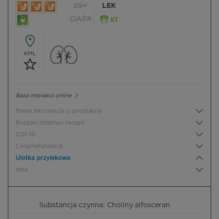
65+
LEK
CIĄŻA
KML
Baza interakcji online
Pełna informacja o produkcie
Bezpieczeństwo terapii
ICD-10
Ceny/refundacja
Ulotka przylekowa
Inne
Substancja czynna: Choliny alfosceran