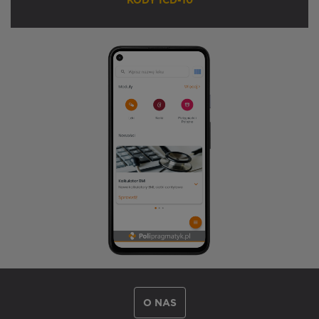
KODY ICD-10
O NAS