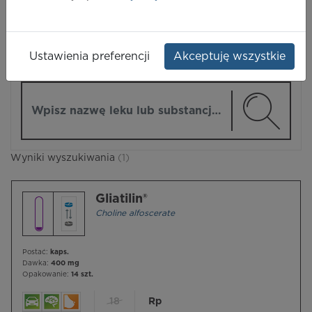
LEKI
Ustawienia preferencji
Akceptuję wszystkie
ZMIEŃ MODUŁ
Wpisz nazwę lub substancję czynną
Wyniki wyszukiwania
(1)
Gliatilin®
Choline alfoscerate
Postać:
kaps.
Dawka:
400 mg
Opakowanie:
14 szt.
18
Rp