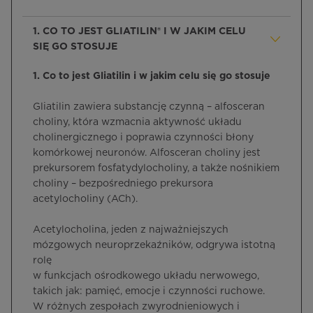
1. CO TO JEST GLIATILIN® I W JAKIM CELU
SIĘ GO STOSUJE
1. Co to jest Gliatilin i w jakim celu się go stosuje
Gliatilin zawiera substancję czynną – alfosceran
choliny, która wzmacnia aktywność układu
cholinergicznego i poprawia czynności błony
komórkowej neuronów. Alfosceran choliny jest
prekursorem fosfatydylocholiny, a także nośnikiem
choliny – bezpośredniego prekursora
acetylocholiny (ACh).
Acetylocholina, jeden z najważniejszych
mózgowych neuroprzekaźników, odgrywa istotną
rolę
w funkcjach ośrodkowego układu nerwowego,
takich jak: pamięć, emocje i czynności ruchowe.
W różnych zespołach zwyrodnieniowych i