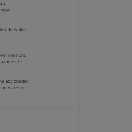
tu;
somów
unku do wieku
borem hormonu
rozpoczęte
 należy zbadać
onu wzrostu,