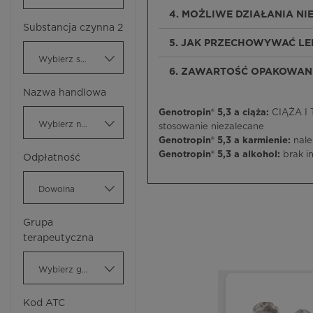
4. MOŻLIWE DZIAŁANIA N
Substancja czynna 2
5. JAK PRZECHOWYWAĆ LEK
Wybierz substancję czynną
6. ZAWARTOŚĆ OPAKOWANI
Nazwa handlowa
Genotropin® 5,3 a ciąża:
CIĄŻA I T
Wybierz nazwę handlową
stosowanie niezalecane
Genotropin® 5,3 a karmienie:
nale
Genotropin® 5,3 a alkohol:
brak i
Odpłatność
Dowolna
Grupa
terapeutyczna
Wybierz grupę terapeutyczną
Kod ATC