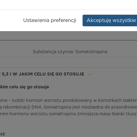
Dawka:
16 j.m. - 5,3 mg
Opakowanie:
fiolka 2-komorowa
Ustawienia preferencji
Akceptuję wszystkie
ieczeństwo terapii
ICD-10
Ceny/refundacja
Ulotka przylekowa
Substancja czynna: Somatotropina
 5,3 I W JAKIM CELU SIĘ GO STOSUJE
akim celu się go stosuje
inę – ludzki hormon wzrostu produkowany w komórkach bakter
 rekombinacji DNA. Somatropina jest niezbędna do prawidłow
borem hormonu wzrostu somatropina zmniejsza masę tkanki tłus
ci: