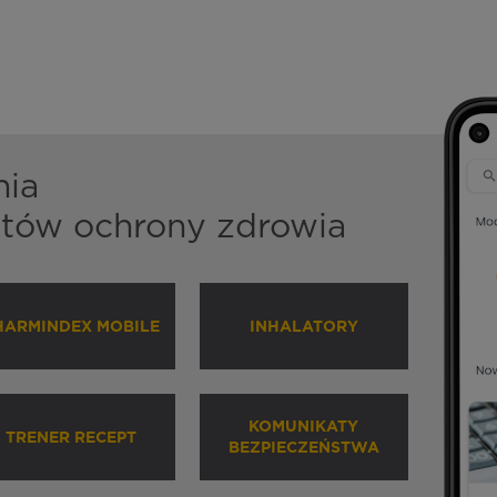
nia
istów ochrony zdrowia
HARMINDEX MOBILE
INHALATORY
KOMUNIKATY
TRENER RECEPT
BEZPIECZEŃSTWA