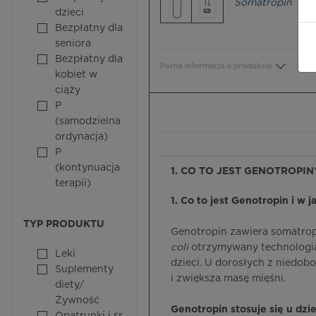
Somatropin
dzieci
Bezpłatny dla
seniora
Bezpłatny dla
Pełna informacja o produkcie
Bezp
kobiet w
ciąży
P
(samodzielna
ordynacja)
P
(kontynuacja
1. CO TO JEST GENOTROPIN®
terapii)
1. Co to jest Genotropin i w j
TYP PRODUKTU
Genotropin zawiera somatrop
coli
otrzymywany technologią
Leki
dzieci. U dorosłych z niedo
Suplementy
i zwiększa masę mięśni.
diety/
Żywność
Genotropin stosuje się u dzie