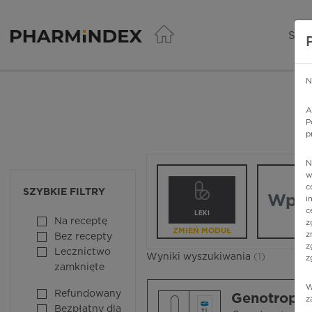
Pharmindex - lider wi
SER
N
A
P
p
N
Wpisz nazw
w
c
SZYBKIE FILTRY
i
c
LEKI
Na receptę
z
ZMIEŃ MODUŁ
z
Bez recepty
z
Lecznictwo
Wyniki wyszukiwania
(1)
z
zamknięte
W
Refundowany
Genotropin®
z
Bezpłatny dla