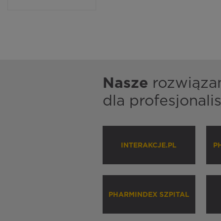
Nasze
rozwiąza
dla profesjonal
INTERAKCJE.PL
P
PHARMINDEX SZPITAL