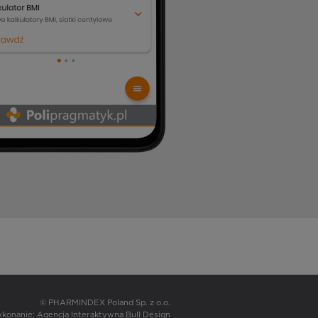
© PHARMINDEX Poland Sp. z o.o.
wykonanie:
Agencja Interaktywna Bull Design