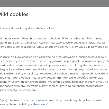
edzy o lekach
WISY PHARMINDEX
DATA LICENSING
SKLEP
Pliki cookies
iniejsza strona korzysta z plików cookies
Pharmindex
dministratorem danych osobowych użytkowników serwisu jest Pharmindex
oland Sp. z o.o., ul. Olkuska 7, 02-604 Warszawa, które pozyskuje i przetwarza
lider wiedzy o lekach
rzy pomocy niniejszego serwisu, co odbywa się m.in. przy użyciu plików cookies.
iektóre z plików cookies są niezbędne do prawidłowego funkcjonowania serwisu 
ę lub substancję czynną
 związku z tym nie można z nich zrezygnować. W przypadku wyrażenia zgody pli
ookies stosowane są również w celu poprawy komfortu korzystania z serwisu,
ntegracji serwisu z treściami dostarczanymi przez zewnętrznych dostawców i w
elu śledzenia aktywności użytkowników dla potrzeb marketingowych. Wyrażona
goda jest dobrowolna i można ją w dowolnym momencie wycofać, dokonując
miany w ustawieniach przeglądarki. Wycofanie zgody pozostanie bez wpływu na
godność z prawem używania plików cookies, którego dokonano na podstawie
gody przed jej wycofaniem.
ięcej informacji na temat przetwarzania danych osobowych i plikach cookie
 5,3
Postać:
proszek i rozp. do sporz.
awartych jest w
Polityce Prywatności
.
roztw. do wstrz.