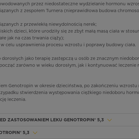
powodowanych przez niedostateczne wydzielanie hormonu wzros
wiązanych z zespołem Turnera (nieprawidłowa budowa chromo
iązanych z przewlekłą niewydolnością nerek;
skich dzieci, które urodziły się ze zbyt małą masą ciała w stos
łe jak na czas trwania ciąży);
, w celu usprawnienia procesu wzrostu i poprawy budowy ciała.
ób dorosłych jako terapię zastępczą u osób ze znacznym niedo
począć zarówno w wieku dorosłym, jak i kontynuować leczenie 
ekiem Genotropin w okresie dzieciństwa, po zakończeniu wzrostu
rzypadku stwierdzenia występowania ciężkiego niedoboru horm
ję leczenia.
ZED ZASTOSOWANIEM LEKU GENOTROPIN® 5,3
OTROPIN® 5,3