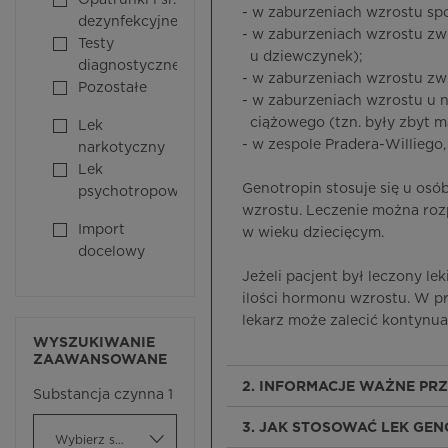
Opatrunki i śr.
- w zaburzeniach wzrostu s
dezynfekcyjne
- w zaburzeniach wzrostu z
Testy
u dziewczynek);
diagnostyczne
- w zaburzeniach wzrostu zw
Pozostałe
- w zaburzeniach wzrostu u ni
ciążowego (tzn. były zbyt ma
Lek
- w zespole Pradera-Williego
narkotyczny
Lek
Genotropin stosuje się u os
psychotropowy
wzrostu. Leczenie można roz
Import
w wieku dziecięcym.
docelowy
Jeżeli pacjent był leczony l
ilości hormonu wzrostu. W p
lekarz może zalecić kontynuac
WYSZUKIWANIE
ZAAWANSOWANE
2. INFORMACJE WAŻNE PR
Substancja czynna 1
3. JAK STOSOWAĆ LEK GEN
Wybierz substancję czynną