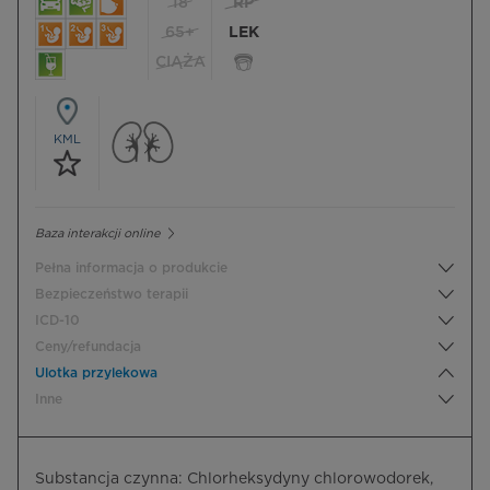
18
RP
65+
LEK
CIĄŻA
KML
Baza interakcji online
Pełna informacja o produkcie
Bezpieczeństwo terapii
ICD-10
Ceny/refundacja
Ulotka przylekowa
Inne
Substancja czynna: Chlorheksydyny chlorowodorek,