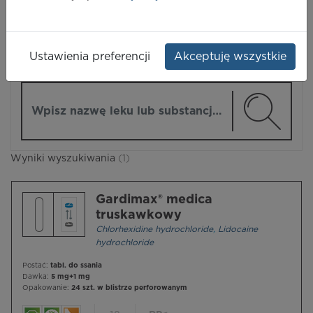
LEKI
Ustawienia preferencji
Akceptuję wszystkie
ZMIEŃ MODUŁ
Wpisz nazwę lub substancję czynną
Wyniki wyszukiwania
(1)
Gardimax® medica
truskawkowy
Chlorhexidine hydrochloride
,
Lidocaine
hydrochloride
Postać:
tabl. do ssania
Dawka:
5 mg+1 mg
Opakowanie:
24 szt. w blistrze perforowanym