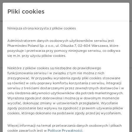
Pliki cookies
Niniejsza strona korzysta z plików cookies
Pharmindex Mobile
INSTALUJ
ZA DARMO - w Google Play
Administratorem danych osobowych użytkowników serwisu jest
Pharmindex Poland Sp. z o.o., ul. Olkuska 7, 02-604 Warszawa, które
pozyskuje i przetwarza przy pomocy niniejszego serwisu, co odbywa
Pharmindex - lider wi
się m.in. przy użyciu plików cookies.
ZALOGUJ SIĘ
ZAREJESTRUJ SIĘ
Niektóre z plików cookies są niezbędne do prawidłowego
funkcjonowania serwisu i w związku z tym nie można z nich
zrezygnować. W przypadku wyrażenia zgody pliki cookies stosowane
są również w celu poprawy komfortu korzystania z serwisu, integracji
serwisu z treściami dostarczanymi przez zewnętrznych dostawców i w
celu śledzenia aktywności użytkowników dla potrzeb marketingowych.
POKAŻ FILTRY
Wyrażona zgoda jest dobrowolna i można ją w dowolnym momencie
wycofać, dokonując zmiany w ustawieniach przeglądarki. Wycofanie
zgody pozostanie bez wpływu na zgodność z prawem używania plików
Pharmindex
cookies, którego dokonano na podstawie zgody przed jej wycofaniem.
lider wiedzy o lekach
Więcej informacji na temat przetwarzania danych osobowych i plikach
cookie zawartych jest w
Polityce Prywatności
.