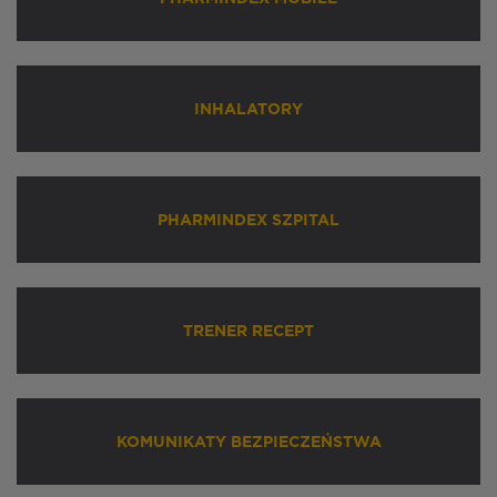
INHALATORY
PHARMINDEX SZPITAL
TRENER RECEPT
KOMUNIKATY BEZPIECZEŃSTWA