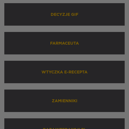
DECYZJE GIF
FARMACEUTA
WTYCZKA E-RECEPTA
ZAMIENNIKI