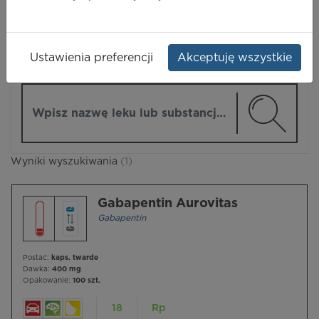
LEKI
Ustawienia preferencji
Akceptuję wszystkie
ZMIEŃ MODUŁ
Wpisz nazwę lub substancję czynną
Wyniki wyszukiwania
(1)
Gabapentin Aurovitas
Gabapentin
Postać:
kaps. twarde
Dawka:
400 mg
Opakowanie:
100 szt.
18
Rp