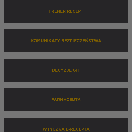
TRENER RECEPT
KOMUNIKATY BEZPIECZEŃSTWA
DECYZJE GIF
FARMACEUTA
WTYCZKA E-RECEPTA