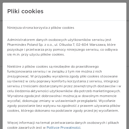
Pliki cookies
Niniejsza strona korzysta z plików cookies
Pharmindex Mobile
INSTALUJ
ZA DARMO - w Google Play
Administratorem danych osobowych użytkowników serwisu jest
Pharmindex Poland Sp. z o.o., ul. Olkuska 7, 02-604 Warszawa, które
pozyskuje i przetwarza przy pomocy niniejszego serwisu, co odbywa
Pharmindex - lider wi
się m.in. przy użyciu plików cookies.
ZALOGUJ SIĘ
ZAREJESTRUJ SIĘ
Niektóre z plików cookies są niezbędne do prawidłowego
funkcjonowania serwisu i w związku z tym nie można z nich
zrezygnować. W przypadku wyrażenia zgody pliki cookies stosowane
są również w celu poprawy komfortu korzystania z serwisu, integracji
serwisu z treściami dostarczanymi przez zewnętrznych dostawców i w
celu śledzenia aktywności użytkowników dla potrzeb marketingowych.
POKAŻ FILTRY
Wyrażona zgoda jest dobrowolna i można ją w dowolnym momencie
wycofać, dokonując zmiany w ustawieniach przeglądarki. Wycofanie
zgody pozostanie bez wpływu na zgodność z prawem używania plików
Pharmindex
cookies, którego dokonano na podstawie zgody przed jej wycofaniem.
lider wiedzy o lekach
Więcej informacji na temat przetwarzania danych osobowych i plikach
cookie zawartych jest w
Polityce Prywatności
.