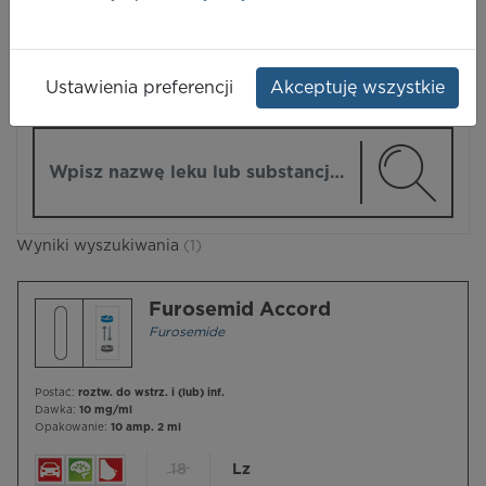
LEKI
Ustawienia preferencji
Akceptuję wszystkie
ZMIEŃ MODUŁ
Wpisz nazwę lub substancję czynną
Wyniki wyszukiwania
(1)
Furosemid Accord
Furosemide
Postać:
roztw. do wstrz. i (lub) inf.
Dawka:
10 mg/ml
Opakowanie:
10 amp. 2 ml
18
Lz