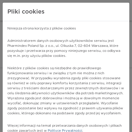
Pliki cookies
Niniejsza strona korzysta z plików cookies
Pharmindex Mobile
INSTALUJ
ZA DARMO - w Google Play
Administratorem danych osobowych użytkowników serwisu jest
Pharmindex Poland Sp. z o.o., ul. Olkuska 7, 02-604 Warszawa, które
pozyskuje i przetwarza przy pomocy niniejszego serwisu, co odbywa
Pharmindex - lider wi
się m.in. przy użyciu plików cookies.
ZALOGUJ SIĘ
ZAREJESTRUJ SIĘ
Niektóre z plików cookies są niezbędne do prawidłowego
funkcjonowania serwisu i w związku z tym nie można z nich
zrezygnować. W przypadku wyrażenia zgody pliki cookies stosowane
są również w celu poprawy komfortu korzystania z serwisu, integracji
serwisu z treściami dostarczanymi przez zewnętrznych dostawców i w
celu śledzenia aktywności użytkowników dla potrzeb marketingowych.
POKAŻ FILTRY
Wyrażona zgoda jest dobrowolna i można ją w dowolnym momencie
wycofać, dokonując zmiany w ustawieniach przeglądarki. Wycofanie
zgody pozostanie bez wpływu na zgodność z prawem używania plików
Pharmindex
cookies, którego dokonano na podstawie zgody przed jej wycofaniem.
lider wiedzy o lekach
Więcej informacji na temat przetwarzania danych osobowych i plikach
cookie zawartych jest w
Polityce Prywatności
.