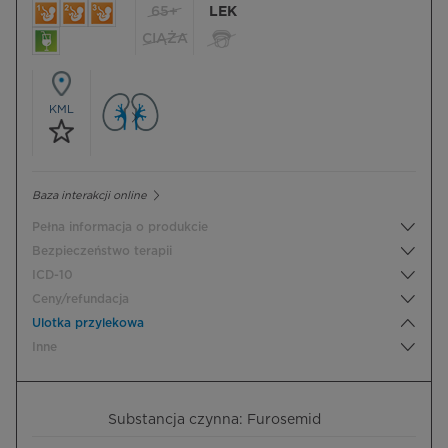
65+
LEK
CIĄŻA
KML
Baza interakcji online
Pełna informacja o produkcie
Bezpieczeństwo terapii
ICD-10
Ceny/refundacja
Ulotka przylekowa
Inne
Substancja czynna: Furosemid