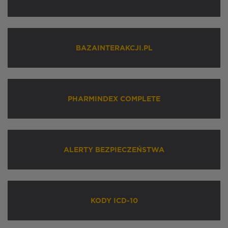
BAZAINTERAKCJI.PL
PHARMINDEX COMPLETE
ALERTY BEZPIECZEŃSTWA
KODY ICD-10