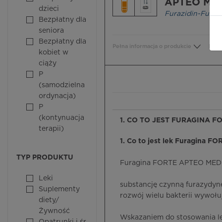
APTEO ME
dzieci
Furazidin-Furag
Bezpłatny dla
seniora
Bezpłatny dla
Pełna informacja o produkcie
Bezp
kobiet w
ciąży
P
(samodzielna
ordynacja)
P
(kontynuacja
1. CO TO JEST FURAGINA F
terapii)
1. Co to jest lek Furagina F
TYP PRODUKTU
Furagina FORTE APTEO MED je
Leki
substancję czynną furazydynę
Suplementy
rozwój wielu bakterii wywoł
diety/
Żywność
Wskazaniem do stosowania l