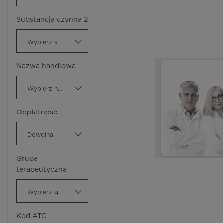
Substancja czynna 2
Wybierz substancję czynną
Nazwa handlowa
Wybierz nazwę handlową
Odpłatność
Dowolna
Grupa
terapeutyczna
Wybierz grupę terapeutyczną
Kod ATC