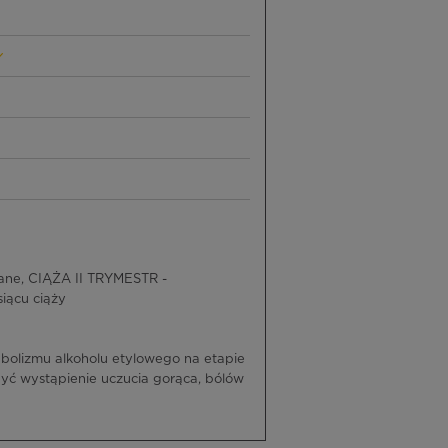
ane, CIĄŻA II TRYMESTR -
iącu ciąży
olizmu alkoholu etylowego na etapie
 być wystąpienie uczucia gorąca, bólów