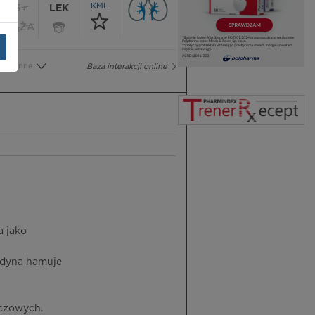
KML
65+
LEK
CIĄŻA
Inne
Baza interakcji online
a jako
zydyna hamuje
czowych.