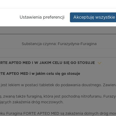
D
Opakowanie:
30 szt.
in
Ustawienia preferencji
Akceptuję wszystkie
ieczeństwo terapii
ICD-10
Ceny/refundacja
Ulotka przylekowa
Substancja czynna: Furazydyna-Furagina
ORTE APTEO MED I W JAKIM CELU SIĘ GO STOSUJE
ORTE APTEO MED i w jakim celu się go stosuje
st lekiem w postaci tabletek do podawania doustnego. Zawier
, zwaną także furaginą, która jest pochodną nitrofuranu. Fura
ujących zakażenia dróg moczowych.
eku Furagina FORTE APTEO MED są zakażenia dolnych dróg mo