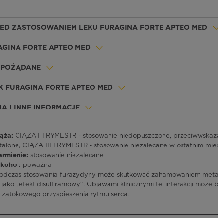
ZED ZASTOSOWANIEM LEKU FURAGINA FORTE APTEO MED
AGINA FORTE APTEO MED
IEPOŻĄDANE
K FURAGINA FORTE APTEO MED
A I INNE INFORMACJE
ąża:
CIĄŻA I TRYMESTR - stosowanie niedopuszczone, przeciwwskaz
talone, CIĄŻA III TRYMESTR - stosowanie niezalecane w ostatnim mies
armienie:
stosowanie niezalecane
lkohol:
poważna
podczas stosowania furazydyny może skutkować zahamowaniem metab
jako „efekt disulfiramowy”. Objawami klinicznymi tej interakcji może
 zatokowego przyspieszenia rytmu serca.