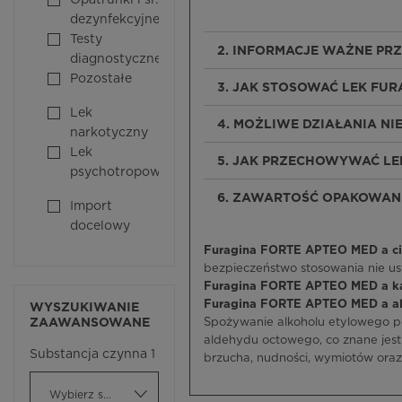
Opatrunki i śr.
dezynfekcyjne
Testy
2. INFORMACJE WAŻNE PR
diagnostyczne
Pozostałe
3. JAK STOSOWAĆ LEK FUR
Lek
4. MOŻLIWE DZIAŁANIA N
narkotyczny
Lek
5. JAK PRZECHOWYWAĆ LE
psychotropowy
6. ZAWARTOŚĆ OPAKOWANI
Import
docelowy
Furagina FORTE APTEO MED a ci
bezpieczeństwo stosowania nie us
Furagina FORTE APTEO MED a k
Furagina FORTE APTEO MED a a
WYSZUKIWANIE
ZAAWANSOWANE
Spożywanie alkoholu etylowego 
aldehydu octowego, co znane jest 
Substancja czynna 1
brzucha, nudności, wymiotów oraz
Wybierz substancję czynną