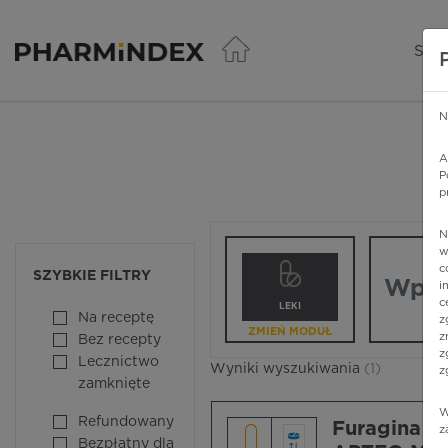
Pharmindex - lider wi
SER
N
A
P
p
N
Wpisz nazw
w
c
SZYBKIE FILTRY
i
c
LEKI
Na receptę
z
ZMIEŃ MODUŁ
z
Bez recepty
z
Lecznictwo
Wyniki wyszukiwania
(1)
z
zamknięte
W
Refundowany
Furagina 
z
Bezpłatny dla