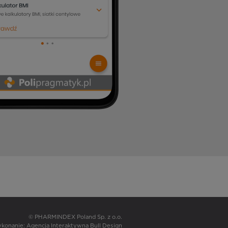
© PHARMINDEX Poland Sp. z o.o.
wykonanie:
Agencja Interaktywna Bull Design