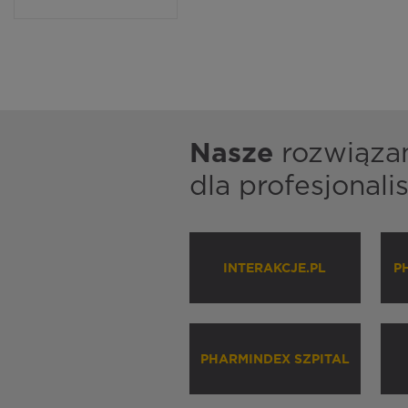
Nasze
rozwiąza
dla profesjonal
INTERAKCJE.PL
P
PHARMINDEX SZPITAL