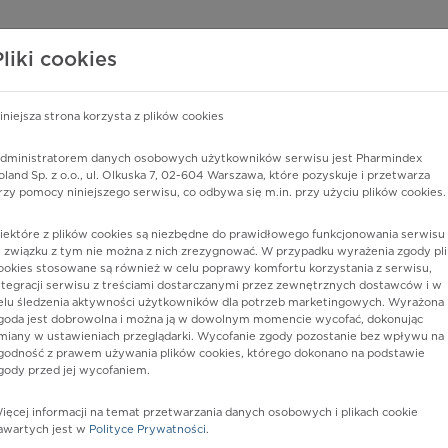
edzy o lekach
WISY PHARMINDEX
DATA LICENSING
SKLEP
Pliki cookies
iniejsza strona korzysta z plików cookies
Pharmindex
dministratorem danych osobowych użytkowników serwisu jest Pharmindex
oland Sp. z o.o., ul. Olkuska 7, 02-604 Warszawa, które pozyskuje i przetwarza
lider wiedzy o lekach
rzy pomocy niniejszego serwisu, co odbywa się m.in. przy użyciu plików cookies.
iektóre z plików cookies są niezbędne do prawidłowego funkcjonowania serwisu 
ę lub substancję czynną
 związku z tym nie można z nich zrezygnować. W przypadku wyrażenia zgody pli
ookies stosowane są również w celu poprawy komfortu korzystania z serwisu,
ntegracji serwisu z treściami dostarczanymi przez zewnętrznych dostawców i w
elu śledzenia aktywności użytkowników dla potrzeb marketingowych. Wyrażona
goda jest dobrowolna i można ją w dowolnym momencie wycofać, dokonując
miany w ustawieniach przeglądarki. Wycofanie zgody pozostanie bez wpływu na
godność z prawem używania plików cookies, którego dokonano na podstawie
gody przed jej wycofaniem.
ięcej informacji na temat przetwarzania danych osobowych i plikach cookie
FORTE
Postać:
tabl.
awartych jest w
Polityce Prywatności
.
Dawka:
100 mg