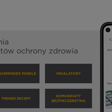
nia
istów ochrony zdrowia
HARMINDEX MOBILE
INHALATORY
KOMUNIKATY
TRENER RECEPT
BEZPIECZEŃSTWA