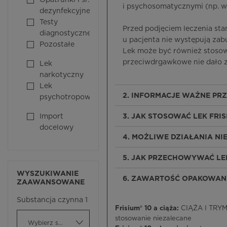
Opatrunki i śr.
i psychosomatycznymi (np. w
dezynfekcyjne
Testy
Przed podjęciem leczenia sta
diagnostyczne
u pacjenta nie występują za
Pozostałe
Lek może być również stosow
przeciwdrgawkowe nie dało 
Lek
narkotyczny
Lek
2. INFORMACJE WAŻNE PRZ
psychotropowy
Import
3. JAK STOSOWAĆ LEK FRIS
docelowy
4. MOŻLIWE DZIAŁANIA N
5. JAK PRZECHOWYWAĆ LEK
WYSZUKIWANIE
6. ZAWARTOŚĆ OPAKOWANI
ZAAWANSOWANE
Substancja czynna 1
Frisium® 10 a ciąża:
CIĄŻA I TRYME
stosowanie niezalecane
Wybierz substancję czynną