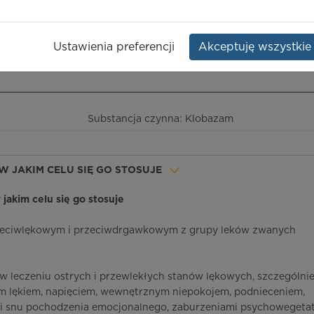
Opakowanie:
20 szt.
Ustawienia preferencji
Akceptuję wszystkie
ieczeństwo terapii
ICD-10
Ceny/refundacja
Ulotka przylekowa
Substancja czynna: Klobazam
 I W JAKIM CELU SIĘ GO STOSUJE
w jakim celu się go stosuje
przeciwlękowym i przeciwdrgawkowym z grupy leków zwanych
 w leczeniu ostrych i przewlekłych stanów lękowych, szczególni
m lękiem, napięciem, wewnętrznym niepokojem, podnieceniem,
mi snu pochodzenia emocjonalnego, zaburzeniami psychoweget