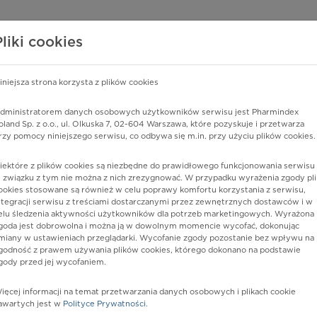
edzy o lekach
WISY PHARMINDEX
DATA LICENSING
SKLEP
Pliki cookies
iniejsza strona korzysta z plików cookies
Pharmindex
dministratorem danych osobowych użytkowników serwisu jest Pharmindex
oland Sp. z o.o., ul. Olkuska 7, 02-604 Warszawa, które pozyskuje i przetwarza
lider wiedzy o lekach
rzy pomocy niniejszego serwisu, co odbywa się m.in. przy użyciu plików cookies.
iektóre z plików cookies są niezbędne do prawidłowego funkcjonowania serwisu 
ę lub substancję czynną
 związku z tym nie można z nich zrezygnować. W przypadku wyrażenia zgody pli
ookies stosowane są również w celu poprawy komfortu korzystania z serwisu,
ntegracji serwisu z treściami dostarczanymi przez zewnętrznych dostawców i w
elu śledzenia aktywności użytkowników dla potrzeb marketingowych. Wyrażona
goda jest dobrowolna i można ją w dowolnym momencie wycofać, dokonując
miany w ustawieniach przeglądarki. Wycofanie zgody pozostanie bez wpływu na
godność z prawem używania plików cookies, którego dokonano na podstawie
gody przed jej wycofaniem.
ięcej informacji na temat przetwarzania danych osobowych i plikach cookie
Postać:
tabl.
awartych jest w
Polityce Prywatności
.
Dawka:
10 mg