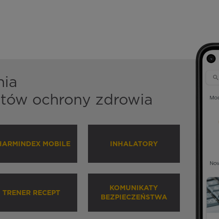
nia
istów ochrony zdrowia
HARMINDEX MOBILE
INHALATORY
KOMUNIKATY
TRENER RECEPT
BEZPIECZEŃSTWA