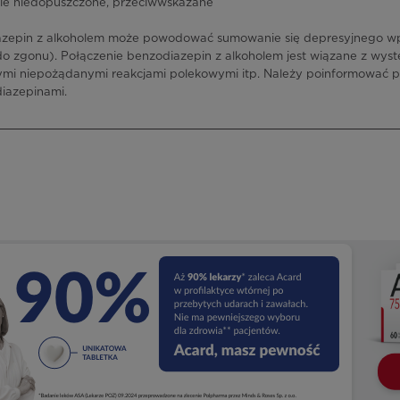
ie niedopuszczone, przeciwwskazane
azepin z alkoholem może powodować sumowanie się depresyjnego w
do zgonu). Połączenie benzodiazepin z alkoholem jest wiązane z w
mi niepożądanymi reakcjami polekowymi itp. Należy poinformować pa
diazepinami.