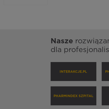
Nasze
rozwiąza
dla profesjonal
INTERAKCJE.PL
P
PHARMINDEX SZPITAL