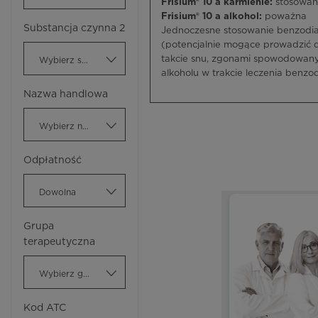
Frisium® 10 a karmienie:
stosowan
Frisium® 10 a alkohol:
poważna
Substancja czynna 2
Jednoczesne stosowanie benzodi
(potencjalnie mogące prowadzić 
takcie snu, zgonami spowodowany
Wybierz substancję czynną
alkoholu w trakcie leczenia benzo
Nazwa handlowa
Wybierz nazwę handlową
Odpłatność
Dowolna
Grupa
terapeutyczna
Wybierz grupę terapeutyczną
Kod ATC