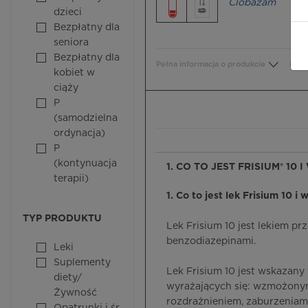
Clobazam
dzieci
Bezpłatny dla
seniora
Bezpłatny dla
Pełna informacja o produkcie
Bezp
kobiet w
ciąży
P
(samodzielna
ordynacja)
P
(kontynuacja
1. CO TO JEST FRISIUM® 10
terapii)
1. Co to jest lek Frisium 10 i 
TYP PRODUKTU
Lek Frisium 10 jest lekiem 
benzodiazepinami.
Leki
Suplementy
Lek Frisium 10 jest wskazany
diety/
wyrażających się: wzmożony
Żywność
rozdrażnieniem, zaburzenia