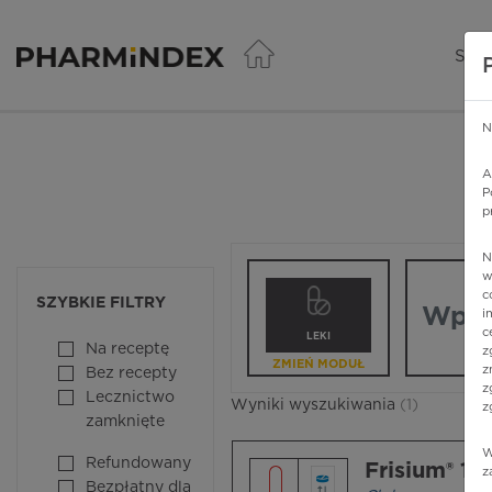
Pharmindex - lider wi
SER
N
A
P
p
N
Wpisz nazw
w
c
SZYBKIE FILTRY
i
c
LEKI
Na receptę
z
ZMIEŃ MODUŁ
z
Bez recepty
z
Lecznictwo
Wyniki wyszukiwania
(1)
z
zamknięte
W
Refundowany
Frisium® 10
z
Bezpłatny dla