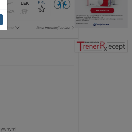
KML
65+
LEK
CIĄŻA
Inne
Baza interakcji online
e
atywnymi