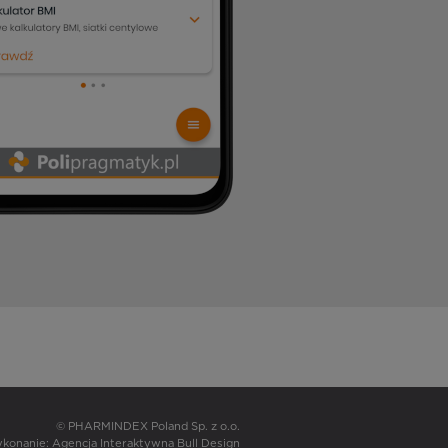
© PHARMINDEX Poland Sp. z o.o.
wykonanie:
Agencja Interaktywna Bull Design