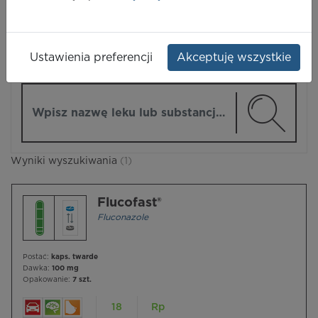
LEKI
Ustawienia preferencji
Akceptuję wszystkie
ZMIEŃ MODUŁ
Wpisz nazwę lub substancję czynną
Wyniki wyszukiwania
(1)
Flucofast®
Fluconazole
Postać:
kaps. twarde
Dawka:
100 mg
Opakowanie:
7 szt.
18
Rp