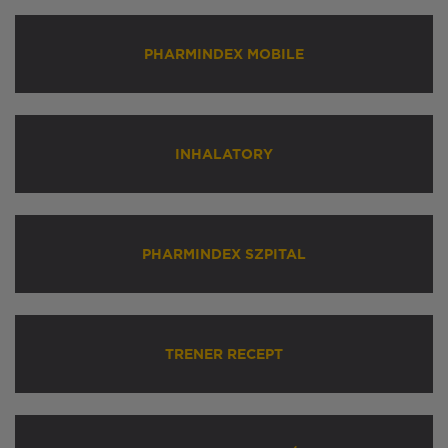
PHARMINDEX MOBILE
INHALATORY
PHARMINDEX SZPITAL
TRENER RECEPT