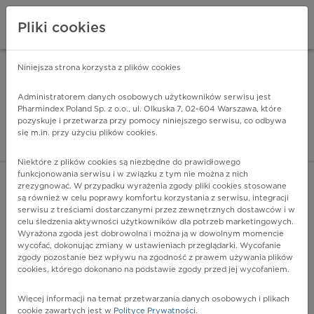
Pliki cookies
Niniejsza strona korzysta z plików cookies
Pharmindex Mobile
INSTALUJ
ZA DARMO - w Google Play
Administratorem danych osobowych użytkowników serwisu jest
Pharmindex Poland Sp. z o.o., ul. Olkuska 7, 02-604 Warszawa, które
pozyskuje i przetwarza przy pomocy niniejszego serwisu, co odbywa
Pharmindex - lider wi
się m.in. przy użyciu plików cookies.
ZALOGUJ SIĘ
ZAREJESTRUJ SIĘ
Niektóre z plików cookies są niezbędne do prawidłowego
funkcjonowania serwisu i w związku z tym nie można z nich
zrezygnować. W przypadku wyrażenia zgody pliki cookies stosowane
są również w celu poprawy komfortu korzystania z serwisu, integracji
serwisu z treściami dostarczanymi przez zewnętrznych dostawców i w
celu śledzenia aktywności użytkowników dla potrzeb marketingowych.
POKAŻ FILTRY
Wyrażona zgoda jest dobrowolna i można ją w dowolnym momencie
wycofać, dokonując zmiany w ustawieniach przeglądarki. Wycofanie
zgody pozostanie bez wpływu na zgodność z prawem używania plików
Pharmindex
cookies, którego dokonano na podstawie zgody przed jej wycofaniem.
lider wiedzy o lekach
Więcej informacji na temat przetwarzania danych osobowych i plikach
cookie zawartych jest w
Polityce Prywatności
.