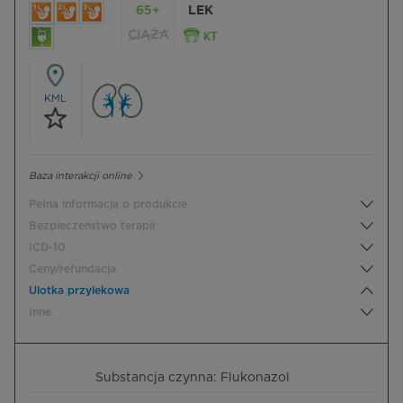
65+
LEK
CIĄŻA
KML
Baza interakcji online
Pełna informacja o produkcie
Bezpieczeństwo terapii
ICD-10
Ceny/refundacja
Ulotka przylekowa
Inne
Substancja czynna: Flukonazol