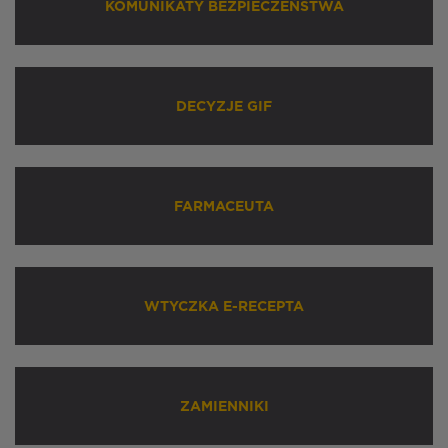
KOMUNIKATY BEZPIECZEŃSTWA
DECYZJE GIF
FARMACEUTA
WTYCZKA E-RECEPTA
ZAMIENNIKI