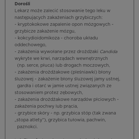
Dorośli
Lekarz może zalecić stosowanie tego leku w
następujących zakażeniach grzybiczych:
- kryptokokowe zapalenie opon mózgowych -
grzybicze zakażenie mózgu,
- kokcydioidomikoza - choroba układu
oddechowego,
- zakażenia wywołane przez drożdżaki
Candida
wykryte we krwi, narządach wewnętrznych
(np. serce, płuca) lub drogach moczowych,
- zakażenia drożdżakowe (pleśniawki) błony
śluzowej - zakażenie błony śluzowej jamy ustnej,
gardła i otarć w jamie ustnej związanych ze
stosowaniem protez zębowych,
- zakażenia drożdżakowe narządów płciowych -
zakażenia pochwy lub prącia,
- grzybice skóry - np. grzybica stóp (tak zwana
„stopa atlety”), grzybica tułowia, pachwin,
paznokci.