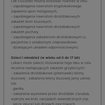
Lek Flucofast można stosować również w celu:
- zapobiegania nawrotom kryptokokowego
zapalenia opon mózgowych,
- zapobiegania nawrotom drożdżakowych
zakażeń błon śluzowych,
- zapobiegania nawrotom drożdżakowych
zakażeń pochwy,
- zapobiegania zakażeniom drożdżakowym (u
pacjentów z osłabionym, nieprawidłowo
działającym układem odpornościowym).
Dzieci i młodzież (w wieku od 0 do 17 lat)
Lekarz może zalecić stosowanie tego leku w celu
leczenia następujących zakażeń grzybiczych:
- zakażenia drożdżakowe (pleśniawki) błony
śluzowej - zakażenia błony śluzowej jamy ustnej
lub
gardła,
- zakażenia wywołane przez drożdżaki
Candida
,
wykryte we krwi, narządach wewnętrznych (np.
serce, płuca) lub drogach moczowych,