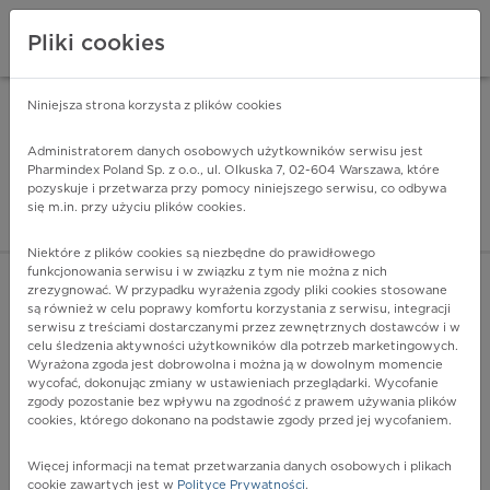
Pliki cookies
Niniejsza strona korzysta z plików cookies
Pharmindex Mobile
INSTALUJ
ZA DARMO - w Google Play
Administratorem danych osobowych użytkowników serwisu jest
Pharmindex Poland Sp. z o.o., ul. Olkuska 7, 02-604 Warszawa, które
pozyskuje i przetwarza przy pomocy niniejszego serwisu, co odbywa
Pharmindex - lider wi
się m.in. przy użyciu plików cookies.
ZALOGUJ SIĘ
ZAREJESTRUJ SIĘ
Niektóre z plików cookies są niezbędne do prawidłowego
funkcjonowania serwisu i w związku z tym nie można z nich
zrezygnować. W przypadku wyrażenia zgody pliki cookies stosowane
są również w celu poprawy komfortu korzystania z serwisu, integracji
serwisu z treściami dostarczanymi przez zewnętrznych dostawców i w
celu śledzenia aktywności użytkowników dla potrzeb marketingowych.
POKAŻ FILTRY
Wyrażona zgoda jest dobrowolna i można ją w dowolnym momencie
wycofać, dokonując zmiany w ustawieniach przeglądarki. Wycofanie
zgody pozostanie bez wpływu na zgodność z prawem używania plików
Pharmindex
cookies, którego dokonano na podstawie zgody przed jej wycofaniem.
lider wiedzy o lekach
Więcej informacji na temat przetwarzania danych osobowych i plikach
cookie zawartych jest w
Polityce Prywatności
.