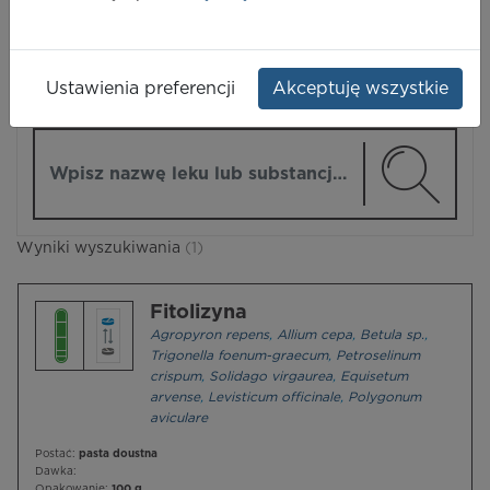
LEKI
Ustawienia preferencji
Akceptuję wszystkie
ZMIEŃ MODUŁ
Wpisz nazwę lub substancję czynną
Wyniki wyszukiwania
(1)
Fitolizyna
Agropyron repens
,
Allium cepa
,
Betula sp.
,
Trigonella foenum-graecum
,
Petroselinum
crispum
,
Solidago virgaurea
,
Equisetum
arvense
,
Levisticum officinale
,
Polygonum
aviculare
Postać:
pasta doustna
Dawka:
Opakowanie:
100 g