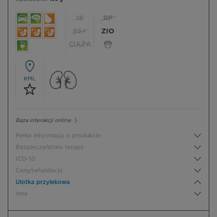
18
RP
65+
ZIO
CIĄŻA
KML
Baza interakcji online
Pełna informacja o produkcie
Bezpieczeństwo terapii
ICD-10
Ceny/refundacja
Ulotka przylekowa
Inne