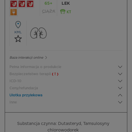
65+
LEK
CIĄŻA
KML
Baza interakcji online
Pełna informacja o produkcie
Bezpieczeństwo terapii
( ! )
ICD-10
Ceny/refundacja
Ulotka przylekowa
Inne
Substancja czynna: Dutasteryd, Tamsulosyny
chlorowodorek