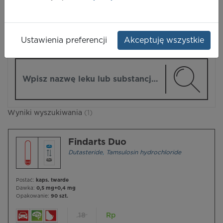
LEKI
Ustawienia preferencji
Akceptuję wszystkie
ZMIEŃ MODUŁ
Wpisz nazwę lub substancję czynną
Wyniki wyszukiwania
(1)
Findarts Duo
Dutasteride
,
Tamsulosin hydrochloride
Postać:
kaps. twarde
Dawka:
0,5 mg+0,4 mg
Opakowanie:
90 szt.
18
Rp