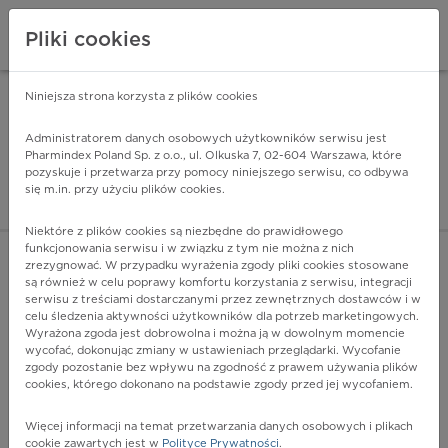
Pliki cookies
Niniejsza strona korzysta z plików cookies
Pharmindex Mobile
INSTALUJ
ZA DARMO - w Google Play
Administratorem danych osobowych użytkowników serwisu jest
Pharmindex Poland Sp. z o.o., ul. Olkuska 7, 02-604 Warszawa, które
pozyskuje i przetwarza przy pomocy niniejszego serwisu, co odbywa
Pharmindex - lider wi
się m.in. przy użyciu plików cookies.
ZALOGUJ SIĘ
ZAREJESTRUJ SIĘ
Niektóre z plików cookies są niezbędne do prawidłowego
funkcjonowania serwisu i w związku z tym nie można z nich
zrezygnować. W przypadku wyrażenia zgody pliki cookies stosowane
są również w celu poprawy komfortu korzystania z serwisu, integracji
serwisu z treściami dostarczanymi przez zewnętrznych dostawców i w
celu śledzenia aktywności użytkowników dla potrzeb marketingowych.
POKAŻ FILTRY
Wyrażona zgoda jest dobrowolna i można ją w dowolnym momencie
wycofać, dokonując zmiany w ustawieniach przeglądarki. Wycofanie
zgody pozostanie bez wpływu na zgodność z prawem używania plików
Pharmindex
cookies, którego dokonano na podstawie zgody przed jej wycofaniem.
lider wiedzy o lekach
Więcej informacji na temat przetwarzania danych osobowych i plikach
cookie zawartych jest w
Polityce Prywatności
.