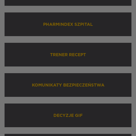
PHARMINDEX SZPITAL
TRENER RECEPT
KOMUNIKATY BEZPIECZEŃSTWA
DECYZJE GIF