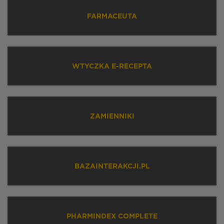
FARMACEUTA
WTYCZKA E-RECEPTA
ZAMIENNIKI
BAZAINTERAKCJI.PL
PHARMINDEX COMPLETE