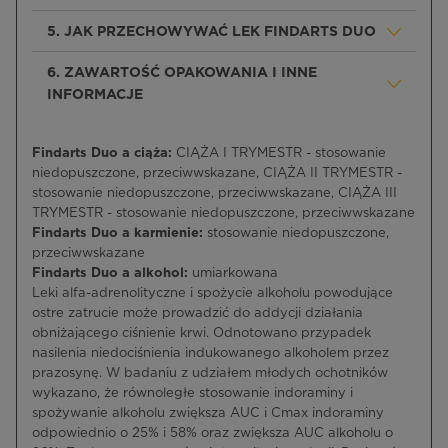
5. JAK PRZECHOWYWAĆ LEK FINDARTS DUO
6. ZAWARTOŚĆ OPAKOWANIA I INNE
INFORMACJE
Findarts Duo a ciąża:
CIĄŻA I TRYMESTR - stosowanie
niedopuszczone, przeciwwskazane, CIĄŻA II TRYMESTR -
stosowanie niedopuszczone, przeciwwskazane, CIĄŻA III
TRYMESTR - stosowanie niedopuszczone, przeciwwskazane
Findarts Duo a karmienie:
stosowanie niedopuszczone,
przeciwwskazane
Findarts Duo a alkohol:
umiarkowana
Leki alfa-adrenolityczne i spożycie alkoholu powodujące
ostre zatrucie może prowadzić do addycji działania
obniżającego ciśnienie krwi. Odnotowano przypadek
nasilenia niedociśnienia indukowanego alkoholem przez
prazosynę. W badaniu z udziałem młodych ochotników
wykazano, że równoległe stosowanie indoraminy i
spożywanie alkoholu zwiększa AUC i Cmax indoraminy
odpowiednio o 25% i 58% oraz zwiększa AUC alkoholu o