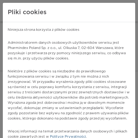
Pliki cookies
Niniejsza strona korzysta z plików cookies
Pharmindex Mobile
INSTALUJ
ZA DARMO - w Google Play
Administratorem danych osobowych użytkowników serwisu jest
Pharmindex Poland Sp. z o.o., ul. Olkuska 7, 02-604 Warszawa, które
pozyskuje i przetwarza przy pomocy niniejszego serwisu, co odbywa
Pharmindex - lider wi
się m.in. przy użyciu plików cookies.
ZALOGUJ SIĘ
ZAREJESTRUJ SIĘ
Niektóre z plików cookies są niezbędne do prawidłowego
funkcjonowania serwisu i w związku z tym nie można z nich
zrezygnować. W przypadku wyrażenia zgody pliki cookies stosowane
są również w celu poprawy komfortu korzystania z serwisu, integracji
serwisu z treściami dostarczanymi przez zewnętrznych dostawców i w
celu śledzenia aktywności użytkowników dla potrzeb marketingowych.
POKAŻ FILTRY
Wyrażona zgoda jest dobrowolna i można ją w dowolnym momencie
wycofać, dokonując zmiany w ustawieniach przeglądarki. Wycofanie
zgody pozostanie bez wpływu na zgodność z prawem używania plików
Pharmindex
cookies, którego dokonano na podstawie zgody przed jej wycofaniem.
lider wiedzy o lekach
Więcej informacji na temat przetwarzania danych osobowych i plikach
cookie zawartych jest w
Polityce Prywatności
.