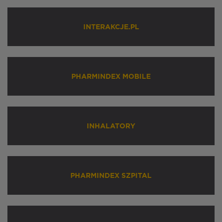
INTERAKCJE.PL
PHARMINDEX MOBILE
INHALATORY
PHARMINDEX SZPITAL