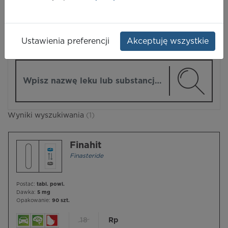
LEKI
Ustawienia preferencji
Akceptuję wszystkie
ZMIEŃ MODUŁ
Wpisz nazwę lub substancję czynną
Wyniki wyszukiwania
(1)
Finahit
Finasteride
Postać:
tabl. powl.
Dawka:
5 mg
Opakowanie:
90 szt.
18
Rp