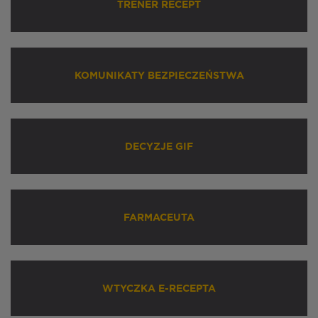
TRENER RECEPT
KOMUNIKATY BEZPIECZEŃSTWA
DECYZJE GIF
FARMACEUTA
WTYCZKA E-RECEPTA