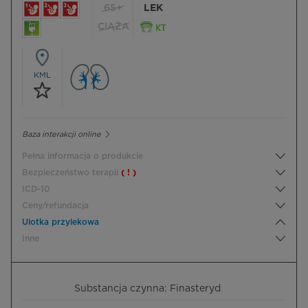
65+
LEK
CIĄŻA
KML
Baza interakcji online
Pełna informacja o produkcie
Bezpieczeństwo terapii
( ! )
ICD-10
Ceny/refundacja
Ulotka przylekowa
Inne
Substancja czynna: Finasteryd