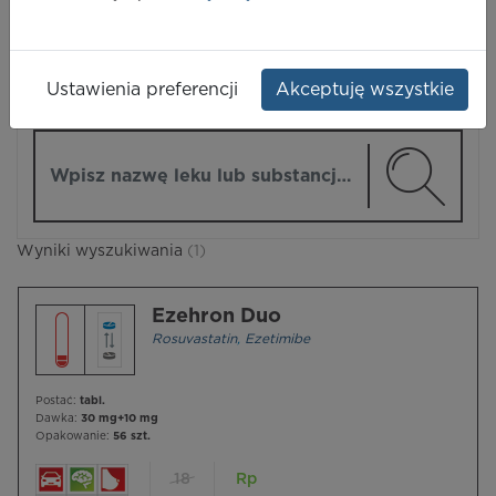
LEKI
Ustawienia preferencji
Akceptuję wszystkie
ZMIEŃ MODUŁ
Wpisz nazwę lub substancję czynną
Wyniki wyszukiwania
(1)
Ezehron Duo
Rosuvastatin
,
Ezetimibe
Postać:
tabl.
Dawka:
30 mg+10 mg
Opakowanie:
56 szt.
18
Rp