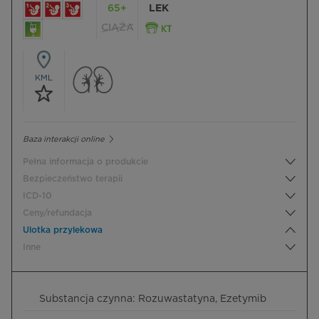
65+
LEK
CIĄŻA
KML
Baza interakcji online
Pełna informacja o produkcie
Bezpieczeństwo terapii
ICD-10
Ceny/refundacja
Ulotka przylekowa
Inne
Substancja czynna: Rozuwastatyna, Ezetymib