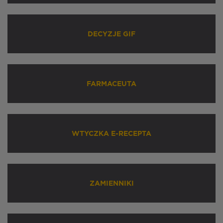
DECYZJE GIF
FARMACEUTA
WTYCZKA E-RECEPTA
ZAMIENNIKI