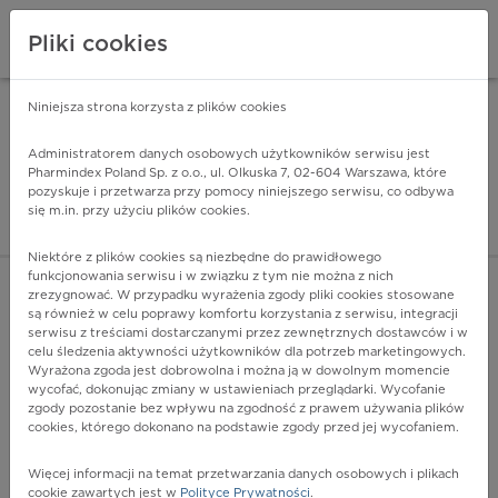
Pliki cookies
Niniejsza strona korzysta z plików cookies
Pharmindex Mobile
INSTALUJ
ZA DARMO - w Google Play
Administratorem danych osobowych użytkowników serwisu jest
Pharmindex Poland Sp. z o.o., ul. Olkuska 7, 02-604 Warszawa, które
pozyskuje i przetwarza przy pomocy niniejszego serwisu, co odbywa
Pharmindex - lider wi
się m.in. przy użyciu plików cookies.
ZALOGUJ SIĘ
ZAREJESTRUJ SIĘ
Niektóre z plików cookies są niezbędne do prawidłowego
funkcjonowania serwisu i w związku z tym nie można z nich
zrezygnować. W przypadku wyrażenia zgody pliki cookies stosowane
są również w celu poprawy komfortu korzystania z serwisu, integracji
serwisu z treściami dostarczanymi przez zewnętrznych dostawców i w
celu śledzenia aktywności użytkowników dla potrzeb marketingowych.
POKAŻ FILTRY
Wyrażona zgoda jest dobrowolna i można ją w dowolnym momencie
wycofać, dokonując zmiany w ustawieniach przeglądarki. Wycofanie
zgody pozostanie bez wpływu na zgodność z prawem używania plików
Pharmindex
cookies, którego dokonano na podstawie zgody przed jej wycofaniem.
lider wiedzy o lekach
Więcej informacji na temat przetwarzania danych osobowych i plikach
cookie zawartych jest w
Polityce Prywatności
.